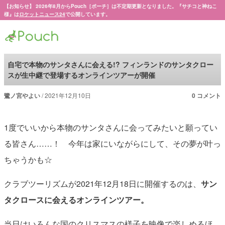
【お知らせ】 2026年8月からPouch［ポーチ］は不定期更新となりました。『サチコと神ねこ
様』は
ロケットニュース24
で公開しています。
Pouch［ポーチ］
自宅で本物のサンタさんに会える!? フィンランドのサンタクロー
スが生中継で登場するオンラインツアーが開催
鷺ノ宮やよい
2021年12月10日
0 コメント
1度でいいから本物のサンタさんに会ってみたいと願ってい
る皆さん……！ 今年は家にいながらにして、その夢が叶っ
ちゃうかも☆
クラブツーリズムが2021年12月18日に開催するのは、
サン
タクロースに会えるオンラインツアー。
当日はいろんな国のクリスマスの様子を映像で楽しめるほ