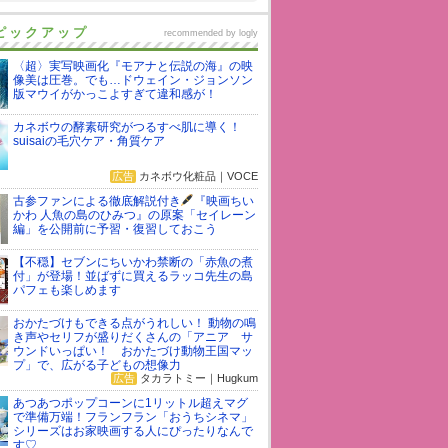
ピックアップ
recommended by
logly
〈超〉実写映画化『モアナと伝説の海』の映
像美は圧巻。でも…ドウェイン・ジョンソン
版マウイがかっこよすぎて違和感が！
カネボウの酵素研究がつるすべ肌に導く！
suisaiの毛穴ケア・角質ケア
広告
カネボウ化粧品｜VOCE
古参ファンによる徹底解説付き
『映画ちい
かわ 人魚の島のひみつ』の原案「セイレーン
編」を公開前に予習・復習しておこう
【不穏】セブンにちいかわ禁断の「赤魚の煮
付」が登場！並ばずに買えるラッコ先生の島
パフェも楽しめます
おかたづけもできる点がうれしい！ 動物の鳴
き声やセリフが盛りだくさんの「アニア サ
ウンドいっぱい！ おかたづけ動物王国マッ
プ」で、広がる子どもの想像力
広告
タカラトミー｜Hugkum
あつあつポップコーンに1リットル超えマグ
で準備万端！フランフラン「おうちシネマ」
シリーズはお家映画する人にぴったりなんで
す♡