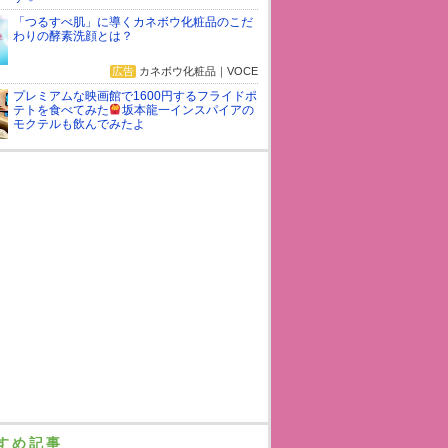
「つるすべ肌」に導くカネボウ化粧品のこだ
わりの酵素洗顔とは？
広告
カネボウ化粧品｜VOCE
プレミアムな映画館で1600円するフライドポ
テトを食べてみた
坂本龍一インスパイアの
モクテルも飲んでみたよ
すめ記事