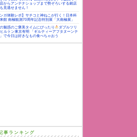
店からアンテナショップまで勢ぞろいする銘店
も見逃せません！
ンガ体験レポ】サチコと神ねこが行く！日本科
来館 南極観測70周年記念特別展「大南極展」
の魅惑のご褒美タイムにぴったり
ダブルツリ
yヒルトン東京有明 「ギルティーアフタヌーンテ
」で今日は好きなもの食べちゃおう
記事ランキング