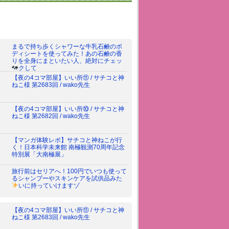
まるで持ち歩くシャワーな牛乳石鹸のボ
ディシートを使ってみた！あの石鹸の香
りを全身にまといたい人、絶対にチェッ
クして
【夜の4コマ部屋】いい所⑪ / サチコと神
ねこ様 第2683回 / wako先生
【夜の4コマ部屋】いい所⑩ / サチコと神
ねこ様 第2682回 / wako先生
【マンガ体験レポ】サチコと神ねこが行
く！日本科学未来館 南極観測70周年記念
特別展「大南極展」
旅行前はセリアへ！100円でいつも使って
るシャンプーやスキンケアを試供品みた
いに持っていけますゾ
【夜の4コマ部屋】いい所⑪ / サチコと神
ねこ様 第2683回 / wako先生