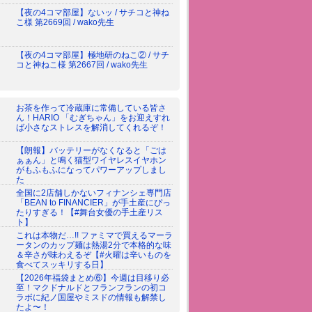
【夜の4コマ部屋】ないッ / サチコと神ね
こ様 第2669回 / wako先生
【夜の4コマ部屋】極地研のねこ② / サチ
コと神ねこ様 第2667回 / wako先生
お茶を作って冷蔵庫に常備している皆さ
ん！HARIO 「むぎちゃん」をお迎えすれ
ば小さなストレスを解消してくれるぞ！
【朗報】バッテリーがなくなると「ごは
ぁぁん」と鳴く猫型ワイヤレスイヤホン
がもふもふになってパワーアップしまし
た
全国に2店舗しかないフィナンシェ専門店
「BEAN to FINANCIER」が手土産にぴっ
たりすぎる！【#舞台女優の手土産リス
ト】
これは本物だ…!! ファミマで買えるマーラ
ータンのカップ麺は熱湯2分で本格的な味
＆辛さが味わえるぞ【#火曜は辛いものを
食べてスッキリする日】
【2026年福袋まとめ⑥】今週は目移り必
至！マクドナルドとフランフランの初コ
ラボに紀ノ国屋やミスドの情報も解禁し
たよ〜！