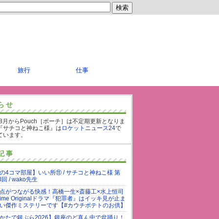
旅行
仕事
らせ
年8月からPouch［ポーチ］は不定期更新となりま
『サチコと神ねこ様』は
ロケットニュース24
で
ています。
記事
の4コマ部屋】いい所⑪ / サチコと神ねこ様 第
3回 / wako先生
点がつながる快感！高橋一生×斎藤工×水上恒司
rime Originalドラマ『犯罪者』はイッキ見が止ま
い傑作ミステリーです【#カウチポテトのお供】
かたで銀ぶら2026】銀座のど真ん中で盆踊り！