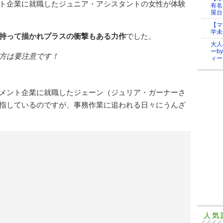
ト企業に就職したジュニア・アシスタントの女性が体験
有名
屋台
【マ
学未
持って描かれプラスの衝撃もある力作
でした。
大人
ーb
方は要注意です！
ィー
メント企業に就職したジェーン（ジュリア・ガーナーさ
指しているのですが、事務作業に追われる日々にうんざ
人気