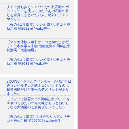
まるで持ち歩くシャワーな牛乳石鹸のボ
ディシートを使ってみた！あの石鹸の香
りを全身にまといたい人、絶対にチェッ
クして
【夜の4コマ部屋】いい所⑩ / サチコと神
ねこ様 第2682回 / wako先生
【マンガ体験レポ】サチコと神ねこが行
く！日本科学未来館 南極観測70周年記念
特別展「大南極展」
【夜の4コマ部屋】いい所⑨ / サチコと神
ねこ様 第2681回 / wako先生
3COINS「ラベルプリンター」がほかとは
違うレベルで天才的！コンパクトなのに
超多機能だけど唯一のデメリットがあり
ました…
モロゾフで話題の “95周年記念プリン” を
食べてみた
いつもの味がもっとおいし
くなる大満足のご褒美プリンでした♡
【夜の4コマ部屋】お金がないッ① / サチ
コと神ねこ様 第2670回 / wako先生