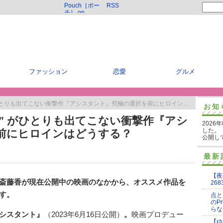
Pouch［ポー
RSS
チ］ on
Twitter
ファッション
恋愛
グルメ
とりも出てこない衝撃作『アシスタント』究極の選択を前にヒロインはどうする？
お知
” がひとりも出てこない衝撃作『アシ
2026
した。
前にヒロインはどうする？
公開し
最新
【夜
斎藤香が現在公開中の映画のなかから、オススメ作品を
268
す。
点と
のP
らな
シスタント』
（2023年6月16日公開）
。
映画プロデュー
【ゆ