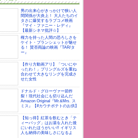
男の出来心がきっかけで狭い人
間関係が大炎上！ 大人たちのイ
タさに爆笑するラブコメ映画
『マイ・ファニー・レディ』
【最新シネマ批評☆】
権力を持った人間の恐ろしさを
ケイト・ブランシェットが魅せ
る！ 賛否両論の映画『TAR/タ
ー』
【作り方動画アリ】「ついにや
ったわ！」プリングルズを重ね
合わせて大きなリングを完成さ
せた女性
ドナルド・グローヴァー節炸
裂！現代社会にも切り込んだ
Amazon Original『Mr.&Mrs. ス
ミス』【#カウチポテトのお供】
【知っ得】紅茶を飲むとき「テ
ィーバッグ」はお湯を入れた後
にいれたほうがいい!! イギリス
人も納得の美味しさになるよ