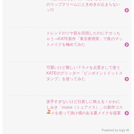
のリップクリームにときめきが止まらない
ッ!!!
トレンドのツヤ肌を目指したのにテカっち
ゃう→KATE新作「東京夜喫茶」で夜のマッ
トメイクを極めてみた
可愛いけど難しい？ラメを点置きして使う
KATEのグリッター「ピンポイントドットス
タンプ」を使ってみた
派手すぎないけど日差しに映える！かわに
しみき「muice（ミュアイス）」の新作コス
メを使って抜け感のある夏メイクを提案
Powered by
logly lift