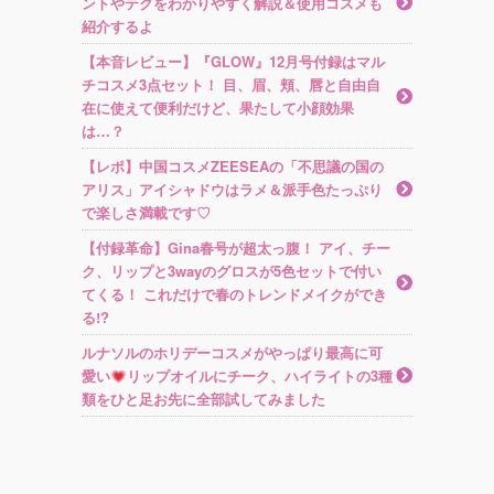
ントやテクをわかりやすく解説＆使用コスメも
紹介するよ
【本音レビュー】『GLOW』12月号付録はマル
チコスメ3点セット！ 目、眉、頬、唇と自由自
在に使えて便利だけど、果たして小顔効果
は…？
【レポ】中国コスメZEESEAの「不思議の国の
アリス」アイシャドウはラメ＆派手色たっぷり
で楽しさ満載です♡
【付録革命】Gina春号が超太っ腹！ アイ、チー
ク、リップと3wayのグロスが5色セットで付い
てくる！ これだけで春のトレンドメイクができ
る!?
ルナソルのホリデーコスメがやっぱり最高に可
愛い
リップオイルにチーク、ハイライトの3種
類をひと足お先に全部試してみました