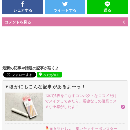
シェアする
ツイートする
送る
コメントを見る
0
最新の記事や話題の記事が届くよ
友だち追加
ほかにもこんな記事があるよ〜っ！
1本で3役をこなすコンパクトなコスメだけ
でメイクしてみたら…妥協なしの優秀コス
メな予感がしたよ！
元女児たちよ、集いたまえ
セボンスター