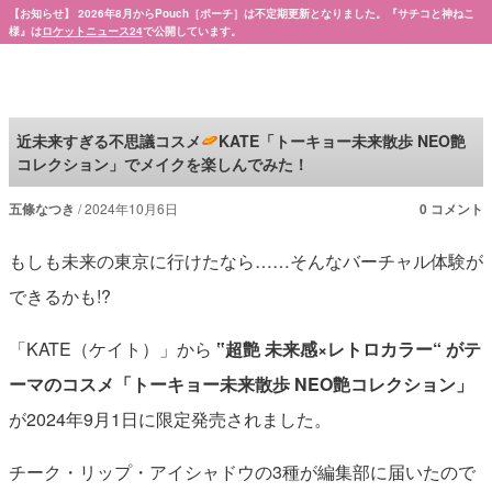
【お知らせ】 2026年8月からPouch［ポーチ］は不定期更新となりました。『サチコと神ねこ
様』は
ロケットニュース24
で公開しています。
Pouch［ポーチ］
近未来すぎる不思議コスメ
KATE「トーキョー未来散歩 NEO艶
コレクション」でメイクを楽しんでみた！
五條なつき
2024年10月6日
0 コメント
もしも未来の東京に行けたなら……そんなバーチャル体験が
できるかも!?
「KATE（ケイト）」から
‟超艶 未来感×レトロカラー“ がテ
ーマのコスメ「トーキョー未来散歩 NEO艶コレクション」
が2024年9月1日に限定発売されました。
チーク・リップ・アイシャドウの3種が編集部に届いたので