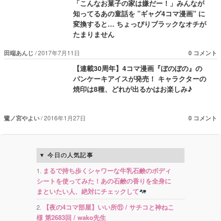
「こんなお菓子の家は嫌だー！」みんなが
知ってるあの童話を ”ギャグ4コマ漫画” に
変換すると… ちょっぴりブラックなオチが
たまりません
田端あんじ
2017年7月11日
0 コメント
【連載30周年】4コマ漫画『ぼのぼの』の
パンケーキアイスが発売！ キャラクターの
焼印は8種、どれが出るかはお楽しみ♪
鷺ノ宮やよい
2016年1月27日
0 コメント
今日の人気記事
まるで持ち歩くシャワーな牛乳石鹸のボディ
シートを使ってみた！あの石鹸の香りを全身に
まといたい人、絶対にチェックして
【夜の4コマ部屋】いい所⑪ / サチコと神ねこ
様 第2683回 / wako先生