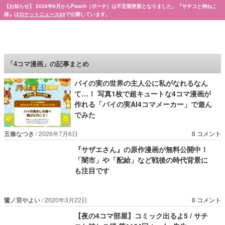
【お知らせ】 2026年8月からPouch［ポーチ］は不定期更新となりました。『サチコと神ねこ
様』は
ロケットニュース24
で公開しています。
Pouch［ポーチ］
「4コマ漫画」の記事まとめ
パイの実の世界の主人公に私がなれるなん
て…！ 写真1枚で超キュートな4コマ漫画が
作れる「パイの実AI4コマメーカー」で遊ん
でみた
五條なつき
2026年7月6日
0 コメント
『サザエさん』の原作漫画が無料公開中！
「闇市」や「配給」など戦後の時代背景に
も注目です
鷺ノ宮やよい
2020年3月22日
0 コメント
【夜の4コマ部屋】コミック出るよ5 / サチ