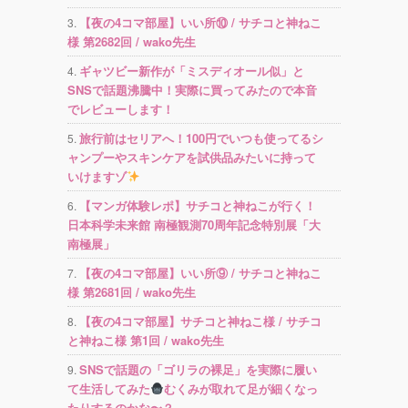
【夜の4コマ部屋】いい所⑩ / サチコと神ねこ
様 第2682回 / wako先生
ギャツビー新作が「ミスディオール似」と
SNSで話題沸騰中！実際に買ってみたので本音
でレビューします！
旅行前はセリアへ！100円でいつも使ってるシ
ャンプーやスキンケアを試供品みたいに持って
いけますゾ
【マンガ体験レポ】サチコと神ねこが行く！
日本科学未来館 南極観測70周年記念特別展「大
南極展」
【夜の4コマ部屋】いい所⑨ / サチコと神ねこ
様 第2681回 / wako先生
【夜の4コマ部屋】サチコと神ねこ様 / サチコ
と神ねこ様 第1回 / wako先生
SNSで話題の「ゴリラの裸足」を実際に履い
て生活してみた
むくみが取れて足が細くなっ
たりするのかな〜？