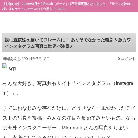
【お知らせ】 2026年8月からPouch［ポーチ］は不定期更新となりました。『サチコと神ねこ
様』は
ロケットニュース24
で公開しています。
Pouch［ポーチ］
鏡に直接絵を描いてフレームに！ ありそでなかった斬新＆激カワ
インスタグラム写真に世界が注目♪
田端あんじ
2014年7月12日
0 コメント
みんな大好き、写真共有サイト「インスタグラム（Instagra
m）」。
すでにおなじみな存在だけに、どうせなら一風変わったテイ
ストの写真を投稿、みんなの注目を集めてみたいもの。なら
ば海外インスタユーザー、Mirrorsmeさんの写真をちょい
と、参考にしてみるというのはいかがでしょう？