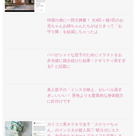
待望の弟に一同大興奮！ 犬4匹＋猫1匹のお
兄ちゃんお姉ちゃんたちがはりきって「お
守り隊」を結成しちゃったよ
パパがシャイな息子のためにイラストをお
弁当袋に描き続けた結果 / クオリティ高すぎ
る!! と話題に
美人双子の「インスタ映え」がレベル高す
ぎぃいいい！ 景色よりも驚異的な身体能力
に釘付けです
ガイコツ系キラキラ女子「スケリーちゃ
ん」のインスタが超人気♡ 朝ヨガにエス
テ、女子会などガールズライフを謳歌しま