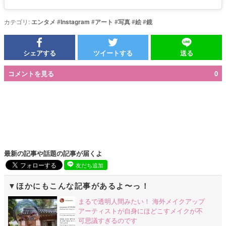
カテゴリ:
エンタメ
#
Instagram
#
アート
#
写真
#
絵
#
鏡
シェアする
ツイートする
送る
コメントを見る
0
最新の記事や話題の記事が届くよ
友だち追加
ほかにもこんな記事があるよ〜っ！
まるで透明人間みたい！ 海外メイクアップ
アーティストが自身にほどこすメイクが不
可思議すぎるのです