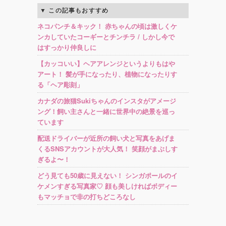
この記事もおすすめ
ネコパンチ＆キック！ 赤ちゃんの頃は激しくケ
ンカしていたコーギーとチンチラ / しかし今で
はすっかり仲良しに
【カッコいい】ヘアアレンジというよりもはや
アート！ 髪が手になったり、植物になったりす
る「ヘア彫刻」
カナダの旅猫Sukiちゃんのインスタがアメージ
ング！飼い主さんと一緒に世界中の絶景を巡っ
ています
配送ドライバーが近所の飼い犬と写真をあげま
くるSNSアカウントが大人気！ 笑顔がまぶしす
ぎるよ〜！
どう見ても50歳に見えない！ シンガポールのイ
ケメンすぎる写真家♡ 顔も美しければボディー
もマッチョで非の打ちどころなし