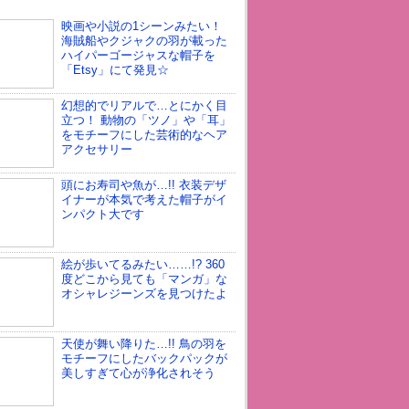
映画や小説の1シーンみたい！
海賊船やクジャクの羽が載った
ハイパーゴージャスな帽子を
「Etsy」にて発見☆
幻想的でリアルで…とにかく目
立つ！ 動物の「ツノ」や「耳」
をモチーフにした芸術的なヘア
アクセサリー
頭にお寿司や魚が…!! 衣装デザ
イナーが本気で考えた帽子がイ
ンパクト大です
絵が歩いてるみたい……!? 360
度どこから見ても「マンガ」な
オシャレジーンズを見つけたよ
天使が舞い降りた…!! 鳥の羽を
モチーフにしたバックパックが
美しすぎて心が浄化されそう