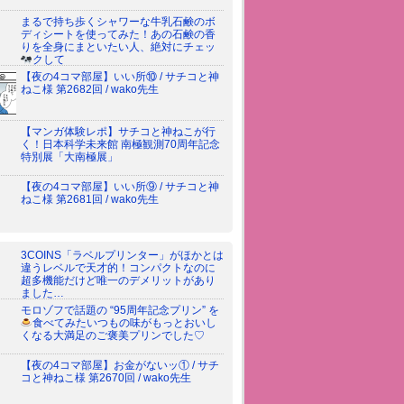
まるで持ち歩くシャワーな牛乳石鹸のボ
ディシートを使ってみた！あの石鹸の香
りを全身にまといたい人、絶対にチェッ
クして
【夜の4コマ部屋】いい所⑩ / サチコと神
ねこ様 第2682回 / wako先生
【マンガ体験レポ】サチコと神ねこが行
く！日本科学未来館 南極観測70周年記念
特別展「大南極展」
【夜の4コマ部屋】いい所⑨ / サチコと神
ねこ様 第2681回 / wako先生
3COINS「ラベルプリンター」がほかとは
違うレベルで天才的！コンパクトなのに
超多機能だけど唯一のデメリットがあり
ました…
モロゾフで話題の “95周年記念プリン” を
食べてみた
いつもの味がもっとおいし
くなる大満足のご褒美プリンでした♡
【夜の4コマ部屋】お金がないッ① / サチ
コと神ねこ様 第2670回 / wako先生