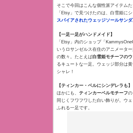
そこで今回はこんな個性派アイテムた
「Etsy」で見つけたのは、白雪姫に
スパイアされたウェッジソールサンダ
【一足一足がハンドメイド】
「Etsy」内のショップ「KammysOne
いうロサンゼルス在住のアニメーター
の数々。たとえば
白雪姫モチーフのウ
るキュートな一足。ウェッジ部分は黄
シャレ！
【ティンカー・ベルにシンデレラも】
ほかにも、
ティンカーベルモチーフ
の
同じくフワフワした白い飾りが。ウェ
ふれる一足です。