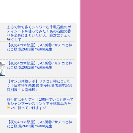
まるで持ち歩くシャワーな牛乳石鹸のボ
ディシートを使ってみた！あの石鹸の香
りを全身にまといたい人、絶対にチェッ
クして
【夜の4コマ部屋】いい所⑪ / サチコと神
ねこ様 第2683回 / wako先生
【夜の4コマ部屋】いい所⑩ / サチコと神
ねこ様 第2682回 / wako先生
【マンガ体験レポ】サチコと神ねこが行
く！日本科学未来館 南極観測70周年記念
特別展「大南極展」
旅行前はセリアへ！100円でいつも使って
るシャンプーやスキンケアを試供品みた
いに持っていけますゾ
【夜の4コマ部屋】いい所⑪ / サチコと神
ねこ様 第2683回 / wako先生