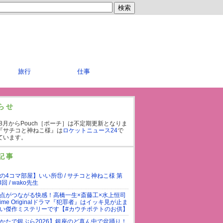
旅行
仕事
らせ
年8月からPouch［ポーチ］は不定期更新となりま
『サチコと神ねこ様』は
ロケットニュース24
で
ています。
記事
の4コマ部屋】いい所⑪ / サチコと神ねこ様 第
3回 / wako先生
点がつながる快感！高橋一生×斎藤工×水上恒司
rime Originalドラマ『犯罪者』はイッキ見が止ま
い傑作ミステリーです【#カウチポテトのお供】
かたで銀ぶら2026】銀座のど真ん中で盆踊り！