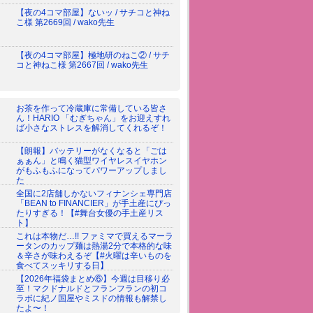
【夜の4コマ部屋】ないッ / サチコと神ね
こ様 第2669回 / wako先生
【夜の4コマ部屋】極地研のねこ② / サチ
コと神ねこ様 第2667回 / wako先生
お茶を作って冷蔵庫に常備している皆さ
ん！HARIO 「むぎちゃん」をお迎えすれ
ば小さなストレスを解消してくれるぞ！
【朗報】バッテリーがなくなると「ごは
ぁぁん」と鳴く猫型ワイヤレスイヤホン
がもふもふになってパワーアップしまし
た
全国に2店舗しかないフィナンシェ専門店
「BEAN to FINANCIER」が手土産にぴっ
たりすぎる！【#舞台女優の手土産リス
ト】
これは本物だ…!! ファミマで買えるマーラ
ータンのカップ麺は熱湯2分で本格的な味
＆辛さが味わえるぞ【#火曜は辛いものを
食べてスッキリする日】
【2026年福袋まとめ⑥】今週は目移り必
至！マクドナルドとフランフランの初コ
ラボに紀ノ国屋やミスドの情報も解禁し
たよ〜！