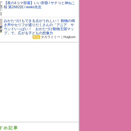
【夜の4コマ部屋】いい所⑩ / サチコと神ねこ
様 第2682回 / wako先生
おかたづけもできる点がうれしい！ 動物の鳴
き声やセリフが盛りだくさんの「アニア サ
ウンドいっぱい！ おかたづけ動物王国マッ
プ」で、広がる子どもの想像力
広告
タカラトミー｜Hugkum
すめ記事