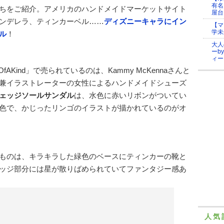
有名
ちをご紹介。アメリカのハンドメイドマーケットサイト
屋台
シンデレラ、ティンカーベル……
ディズニーキャラにイン
【マ
学未
ル
！
大人
ーb
ィー
OfAKind」で売られているのは、Kammy McKennaさんと
兼イラストレーターの女性によるハンドメイドシューズ
ェッジソールサンダル
は、水色に赤いリボンがついてい
色で、かじったリンゴのイラストが描かれているのがオ
ものは、キラキラした緑色のベースにティンカーの靴と
ッジ部分には星が散りばめられていてファンタジー感あ
人気