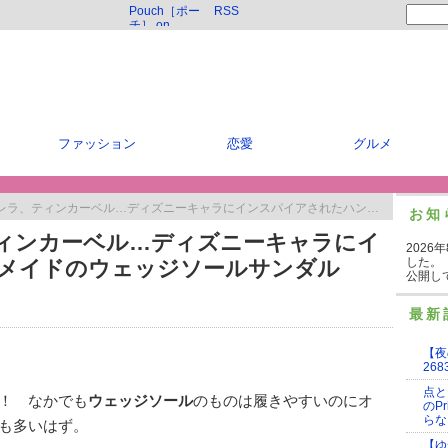
Pouch［ポー
RSS
チ］ on
Twitter
ファッション
恋愛
グルメ
、ティンカーベル…ディズニーキャラにインスパイアされたハンドメイドのウェッジソールサンダル
お知
ィンカーベル…ディズニーキャラにイ
2026
した。
メイドのウェッジソールサンダル
公開し
最新
【夜
268
点と
！ なかでも
ウェッジソール
のものは履きやすいのにオ
のP
らな
も多いはず。
【ゆ