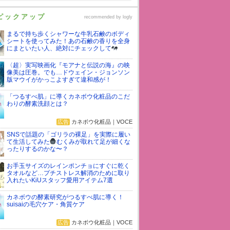
ピックアップ
recommended by
logly
まるで持ち歩くシャワーな牛乳石鹸のボディ
シートを使ってみた！あの石鹸の香りを全身
にまといたい人、絶対にチェックして
〈超〉実写映画化『モアナと伝説の海』の映
像美は圧巻。でも…ドウェイン・ジョンソン
版マウイがかっこよすぎて違和感が！
「つるすべ肌」に導くカネボウ化粧品のこだ
わりの酵素洗顔とは？
広告
カネボウ化粧品｜VOCE
SNSで話題の「ゴリラの裸足」を実際に履い
て生活してみた
むくみが取れて足が細くな
ったりするのかな〜？
お手玉サイズのレインポンチョにすぐに乾く
タオルなど…プチストレス解消のために取り
入れたいKiUスタッフ愛用アイテム7選
カネボウの酵素研究がつるすべ肌に導く！
suisaiの毛穴ケア・角質ケア
広告
カネボウ化粧品｜VOCE