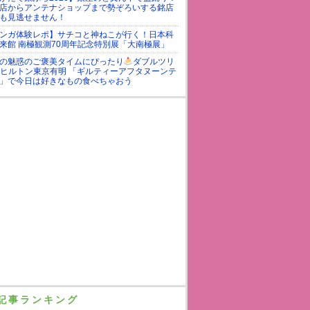
店からアンテナショップまで勢ぞろいする銘店
も見逃せません！
ンガ体験レポ】サチコと神ねこが行く！日本科
来館 南極観測70周年記念特別展「大南極展」
の魅惑のご褒美タイムにぴったり
ダブルツリ
yヒルトン東京有明 「ギルティーアフタヌーンテ
」で今日は好きなもの食べちゃおう
記事ランキング