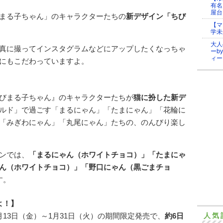
有名
屋台
まる子ちゃん」のキャラクターたちの
新デザイン「ちび
【マ
学未
大人
真に撮ってインスタグラムなどにアップしたくなっちゃ
ーb
ィー
にもこだわっていますよ。
びまる子ちゃん』のキャラクターたちが
猫に扮した新デ
ルド」で過ごす「まるにゃん」「たまにゃん」「花輪に
「みぎわにゃん」「丸尾にゃん」たちの、のんびり楽し
ンでは、
「まるにゃん（ホワイトチョコ）」「たまにゃ
ん（ホワイトチョコ）」「野口にゃん（黒ごまチョ
す。
よ！】
13日（金）～1月31日（火）の期間限定発売で、
約6日
人気