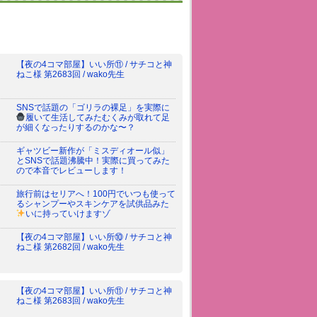
【夜の4コマ部屋】いい所⑪ / サチコと神
ねこ様 第2683回 / wako先生
SNSで話題の「ゴリラの裸足」を実際に
履いて生活してみた
むくみが取れて足
が細くなったりするのかな〜？
ギャツビー新作が「ミスディオール似」
とSNSで話題沸騰中！実際に買ってみた
ので本音でレビューします！
旅行前はセリアへ！100円でいつも使って
るシャンプーやスキンケアを試供品みた
いに持っていけますゾ
【夜の4コマ部屋】いい所⑩ / サチコと神
ねこ様 第2682回 / wako先生
【夜の4コマ部屋】いい所⑪ / サチコと神
ねこ様 第2683回 / wako先生