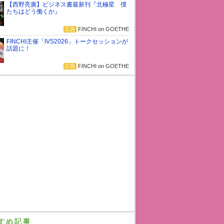
【西野亮廣】ビジネス書最新刊『北極星 僕
たちはどう働くか』
広告
FINCHI on GOETHE
FINCHI主催「IVS2026」トークセッションが
話題に！
広告
FINCHI on GOETHE
すめ記事