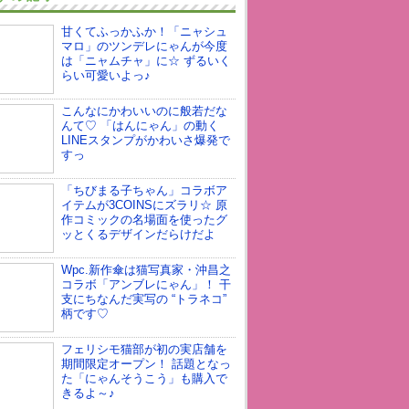
甘くてふっかふか！「ニャシュ
マロ」のツンデレにゃんが今度
は「ニャムチャ」に☆ ずるいく
らい可愛いよっ♪
こんなにかわいいのに般若だな
んて♡ 「はんにゃん」の動く
LINEスタンプがかわいさ爆発で
すっ
「ちびまる子ちゃん」コラボア
イテムが3COINSにズラリ☆ 原
作コミックの名場面を使ったグ
ッとくるデザインだらけだよ
Wpc.新作傘は猫写真家・沖昌之
コラボ「アンブレにゃん」！ 干
支にちなんだ実写の “トラネコ”
柄です♡
フェリシモ猫部が初の実店舗を
期間限定オープン！ 話題となっ
た「にゃんそうこう」も購入で
きるよ～♪