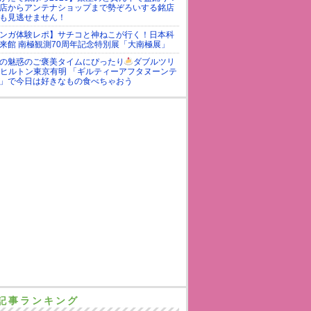
店からアンテナショップまで勢ぞろいする銘店
も見逃せません！
ンガ体験レポ】サチコと神ねこが行く！日本科
来館 南極観測70周年記念特別展「大南極展」
の魅惑のご褒美タイムにぴったり
ダブルツリ
yヒルトン東京有明 「ギルティーアフタヌーンテ
」で今日は好きなもの食べちゃおう
記事ランキング