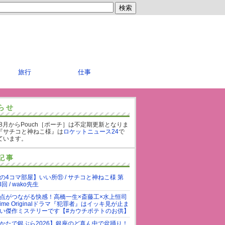
旅行
仕事
らせ
年8月からPouch［ポーチ］は不定期更新となりま
『サチコと神ねこ様』は
ロケットニュース24
で
ています。
記事
の4コマ部屋】いい所⑪ / サチコと神ねこ様 第
3回 / wako先生
点がつながる快感！高橋一生×斎藤工×水上恒司
rime Originalドラマ『犯罪者』はイッキ見が止ま
い傑作ミステリーです【#カウチポテトのお供】
かたで銀ぶら2026】銀座のど真ん中で盆踊り！