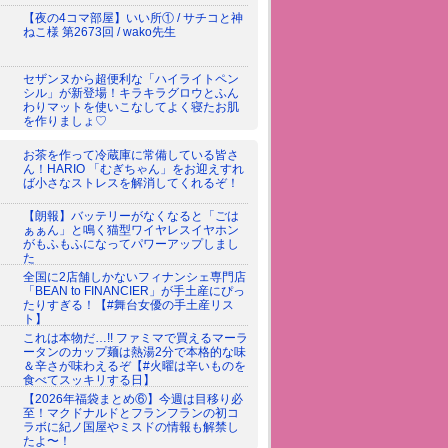
【夜の4コマ部屋】いい所① / サチコと神
ねこ様 第2673回 / wako先生
セザンヌから超便利な「ハイライトペン
シル」が新登場！キラキラグロウとふん
わりマットを使いこなしてよく寝たお肌
を作りましょ♡
お茶を作って冷蔵庫に常備している皆さ
ん！HARIO 「むぎちゃん」をお迎えすれ
ば小さなストレスを解消してくれるぞ！
【朗報】バッテリーがなくなると「ごは
ぁぁん」と鳴く猫型ワイヤレスイヤホン
がもふもふになってパワーアップしまし
た
全国に2店舗しかないフィナンシェ専門店
「BEAN to FINANCIER」が手土産にぴっ
たりすぎる！【#舞台女優の手土産リス
ト】
これは本物だ…!! ファミマで買えるマーラ
ータンのカップ麺は熱湯2分で本格的な味
＆辛さが味わえるぞ【#火曜は辛いものを
食べてスッキリする日】
【2026年福袋まとめ⑥】今週は目移り必
至！マクドナルドとフランフランの初コ
ラボに紀ノ国屋やミスドの情報も解禁し
たよ〜！