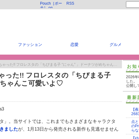
Pouch［ポー
RSS
チ］ on
Twitter
ファッション
恋愛
グルメ
った!! フロレスタの「ちびまる子 “にゃん” 」ドーナツがめちゃんこ可愛いよ♡
お知
った!! フロレスタの「ちびまる子
2026
した。
めちゃんこ可愛いよ♡
公開し
最新
【夜
268
タ」。当サイトでは、これまでもさまざまなキャラクタ
点と
のP
きました
が、1月13日から発売される新作も見逃せません
らな
【ゆ