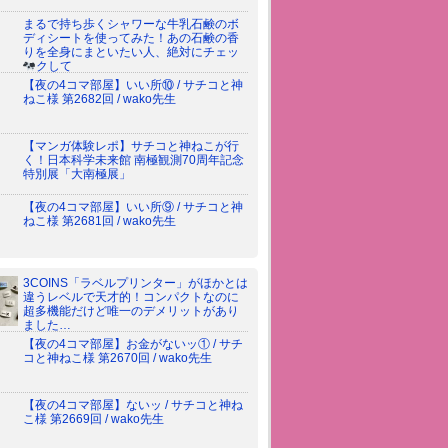
まるで持ち歩くシャワーな牛乳石鹸のボ
ディシートを使ってみた！あの石鹸の香
りを全身にまといたい人、絶対にチェッ
クして
【夜の4コマ部屋】いい所⑩ / サチコと神
ねこ様 第2682回 / wako先生
【マンガ体験レポ】サチコと神ねこが行
く！日本科学未来館 南極観測70周年記念
特別展「大南極展」
【夜の4コマ部屋】いい所⑨ / サチコと神
ねこ様 第2681回 / wako先生
3COINS「ラベルプリンター」がほかとは
違うレベルで天才的！コンパクトなのに
超多機能だけど唯一のデメリットがあり
ました…
【夜の4コマ部屋】お金がないッ① / サチ
コと神ねこ様 第2670回 / wako先生
【夜の4コマ部屋】ないッ / サチコと神ね
こ様 第2669回 / wako先生