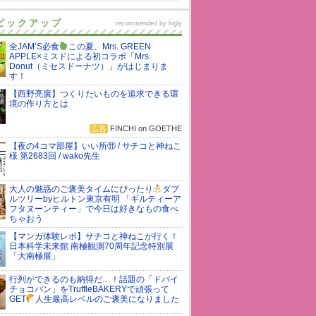
ピックアップ
recommended by
logly
全JAM’S必食
この夏、Mrs. GREEN
APPLE×ミスドによる初コラボ「Mrs.
Donut（ミセスドーナツ）」がはじまりま
す！
【西野亮廣】つくりたいものを追求できる環
境の作り方とは
広告
FINCHI on GOETHE
【夜の4コマ部屋】いい所⑪ / サチコと神ねこ
様 第2683回 / wako先生
大人の魅惑のご褒美タイムにぴったり
ダブ
ルツリーbyヒルトン東京有明 「ギルティーア
フタヌーンティー」で今日は好きなもの食べ
ちゃおう
【マンガ体験レポ】サチコと神ねこが行く！
日本科学未来館 南極観測70周年記念特別展
「大南極展」
行列ができるのも納得だ…！話題の「ドバイ
チョコパン」をTruffleBAKERYで頑張って
GET
人生最高レベルのご褒美になりました