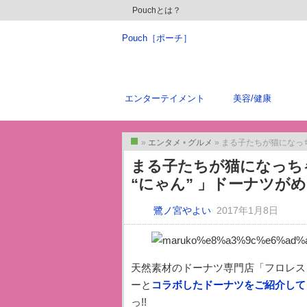
Pouchとは？
Pouch［ポーチ］
エンターテイメント
美容/健康
»
エンタメ
•
グルメ
» まる子たちが猫になっちゃ
トップ
トップ
まる子たちが猫になっちゃ
“にゃん” 」ドーナツが
鷺ノ宮やよい
2017年1月8日
天然素材のドーナツ専門店「フロレス
ーと
コラボしたドーナツをご紹介して
っ!!