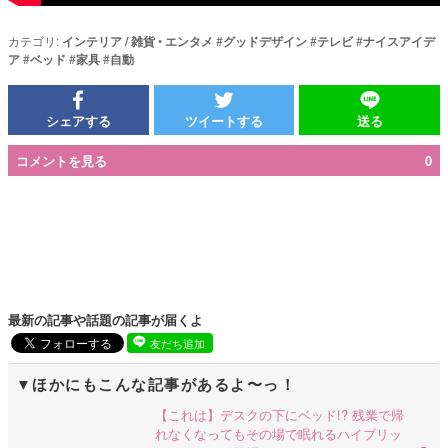
カテゴリ:
インテリア / 雑貨
•
エンタメ
#
グッドデザイン
#
テレビ
#
ナイスアイデ
ア
#
ベッド
#
家具
#
自動
シェアする
ツイートする
送る
コメントを見る
0
最新の記事や話題の記事が届くよ
友だち追加
ほかにもこんな記事があるよ〜っ！
【これは】デスクの下にベッド!? 残業で帰
れなくなってもその場で眠れるハイブリッ