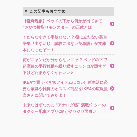
この記事もおすすめ
【怪奇現象】ベッドの下から何かが出てきて…
“おやつ横取りモンスター” の正体とは
くだらなすぎて手放せない!? 役に立たない英単
語集『出ない順 試験に出ない英単語』が文庫
本になったぞー！
何がニャンだか分からないニャ!? ベッドの下で
超高速の平行移動を繰り返すニャンコが謎すぎ
るけどたまらなくかわいい♪
IKEAで買うべき10アイテムはコレ!! 新生活に必
要な家具や雑貨のオススメ商品をIKEAの広報担
当さんに聞いてみたよ！
未来なはずなのに “アナログ感” 満載!? タイの
タクシー配車アプリCMがジワジワ面白い