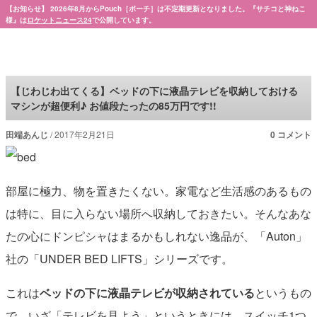
【お知らせ】 2026年8月からPouch［ポーチ］は不定期更新となりました。『サチコと神ねこ
様』は
ロケットニュース24
で公開しています。
Pouch［ポーチ］
【じわじわ出てくる】ベッドの下に液晶テレビを収納しておける
マシンが超便利♪ お値段たったの85万円です!!
田端あんじ
2017年2月21日
0 コメント
部屋に極力、物を置きたくない。家電など生活感のあるもの
は特に、目に入らない場所へ収納しておきたい。そんなあな
たの心にドンピシャはまるかもしれない逸品が、「Auton」
社の「UNDER BED LIFTS」シリーズです。
これは
ベッドの下に液晶テレビが収納されている
というもの
で、いざ「テレビを見よう」というときには、スイッチ1つ