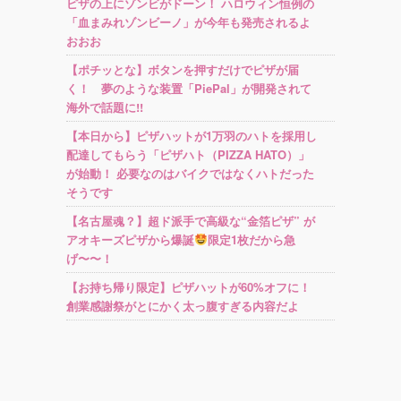
ピザの上にゾンビがドーン！ ハロウィン恒例の
「血まみれゾンビーノ」が今年も発売されるよ
おおお
【ポチッとな】ボタンを押すだけでピザが届
く！ 夢のような装置「PiePal」が開発されて
海外で話題に!!
【本日から】ピザハットが1万羽のハトを採用し
配達してもらう「ピザハト（PIZZA HATO）」
が始動！ 必要なのはバイクではなくハトだった
そうです
【名古屋魂？】超ド派手で高級な“金箔ピザ” が
アオキーズピザから爆誕
限定1枚だから急
げ〜〜！
【お持ち帰り限定】ピザハットが60%オフに！
創業感謝祭がとにかく太っ腹すぎる内容だよ