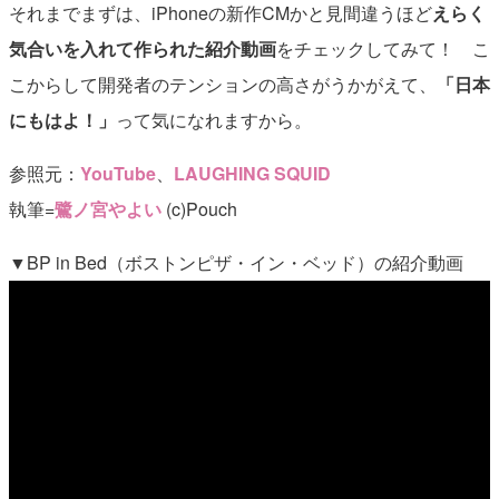
それまでまずは、iPhoneの新作CMかと見間違うほど
えらく
気合いを入れて作られた紹介動画
をチェックしてみて！ こ
こからして開発者のテンションの高さがうかがえて、
「日本
にもはよ！」
って気になれますから。
参照元：
YouTube
、
LAUGHING SQUID
執筆=
鷺ノ宮やよい
(c)Pouch
▼BP in Bed（ボストンピザ・イン・ベッド）の紹介動画