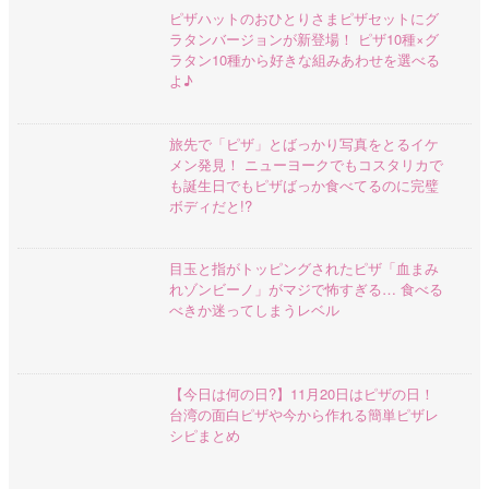
ピザハットのおひとりさまピザセットにグ
ラタンバージョンが新登場！ ピザ10種×グ
ラタン10種から好きな組みあわせを選べる
よ♪
旅先で「ピザ」とばっかり写真をとるイケ
メン発見！ ニューヨークでもコスタリカで
も誕生日でもピザばっか食べてるのに完璧
ボディだと!?
目玉と指がトッピングされたピザ「血まみ
れゾンビーノ」がマジで怖すぎる… 食べる
べきか迷ってしまうレベル
【今日は何の日?】11月20日はピザの日！
台湾の面白ピザや今から作れる簡単ピザレ
シピまとめ