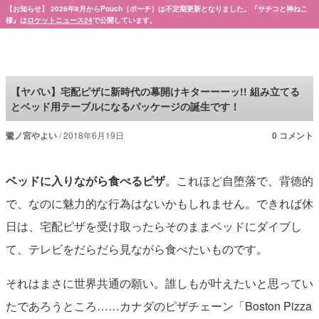
【お知らせ】 2026年8月からPouch［ポーチ］は不定期更新となりました。『サチコと神ねこ
様』は
ロケットニュース24
で公開しています。
Pouch［ポーチ］
【ヤバい】宅配ピザに新時代の幕開けキターーーッ!! 組み立てる
とベッド用テーブルになるパッケージの誕生です！
鷺ノ宮やよい
2018年6月19日
0 コメント
ベッドに入りながら食べるピザ
。これほど自堕落で、背徳的
で、なのに魅力的な行為はないかもしれません。できれば休
日は、宅配ピザを受け取ったらそのままベッドにダイブし
て、テレビをだらだら見ながら食べたいものです。
それはまさに世界共通の願い。誰しもが叶えたいと思ってい
たであろうところ……カナダのピザチェーン「Boston Pizza