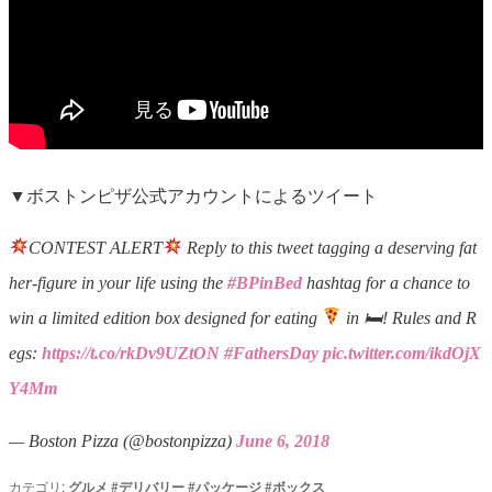
▼ボストンピザ公式アカウントによるツイート
CONTEST ALERT
Reply to this tweet tagging a deserving fat
her-figure in your life using the
#BPinBed
hashtag for a chance to
win a limited edition box designed for eating
in 🛏! Rules and R
egs:
https://t.co/rkDv9UZtON
#FathersDay
pic.twitter.com/ikdOjX
Y4Mm
— Boston Pizza (@bostonpizza)
June 6, 2018
カテゴリ:
グルメ
#
デリバリー
#
パッケージ
#
ボックス