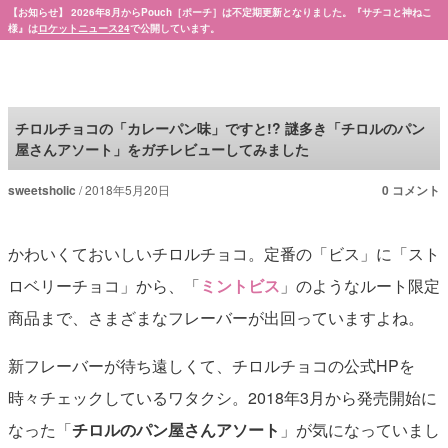
【お知らせ】 2026年8月からPouch［ポーチ］は不定期更新となりました。『サチコと神ねこ
様』は
ロケットニュース24
で公開しています。
Pouch［ポーチ］
チロルチョコの「カレーパン味」ですと!? 謎多き「チロルのパン
屋さんアソート」をガチレビューしてみました
sweetsholic
2018年5月20日
0 コメント
かわいくておいしいチロルチョコ。定番の「ビス」に「スト
ロベリーチョコ」から、「
ミントビス
」のようなルート限定
商品まで、さまざまなフレーバーが出回っていますよね。
新フレーバーが待ち遠しくて、チロルチョコの公式HPを
時々チェックしているワタクシ。2018年3月から発売開始に
なった「
チロルのパン屋さんアソート
」が気になっていまし