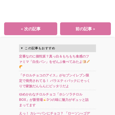
« 次の記事
前の記事 »
この記事もおすすめ
定番なのに個性派？真っ白＆もちもち食感のフ
ァミマ「白生パン」をぜんぶ食べてみたよ
「チロルチョコのアイス」がセブンイレブン限
定で発売されてる！ バラエティパックにそっく
りで家族だんらんにピッタリだよ
ゆめかわなチロルチョコ「ホシソラチロル
BOX」が新登場
3つの味に魅力がギュッと詰
まってます
えっ！ カレーパンにチョコ？ 「ローソン×ゴデ