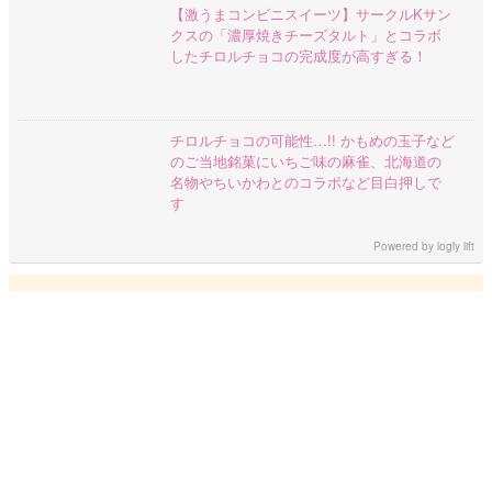
【激うまコンビニスイーツ】サークルKサン
クスの「濃厚焼きチーズタルト」とコラボ
したチロルチョコの完成度が高すぎる！
チロルチョコの可能性…!! かもめの玉子など
のご当地銘菓にいちご味の麻雀、北海道の
名物やちいかわとのコラボなど目白押しで
す
Powered by
logly lift