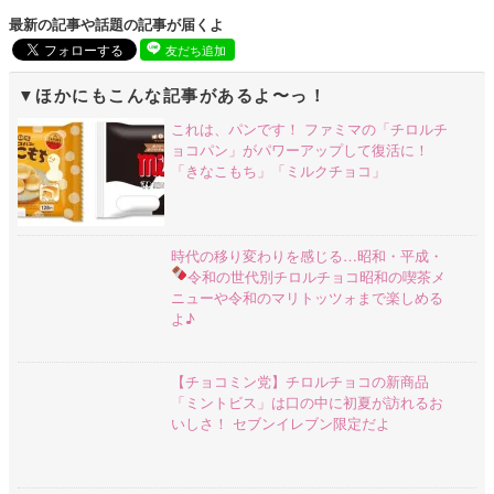
最新の記事や話題の記事が届くよ
友だち追加
ほかにもこんな記事があるよ〜っ！
これは、パンです！ ファミマの「チロルチ
ョコパン」がパワーアップして復活に！
「きなこもち」「ミルクチョコ」
時代の移り変わりを感じる…昭和・平成・
令和の世代別チロルチョコ
昭和の喫茶メ
ニューや令和のマリトッツォまで楽しめる
よ♪
【チョコミン党】チロルチョコの新商品
「ミントビス」は口の中に初夏が訪れるお
いしさ！ セブンイレブン限定だよ