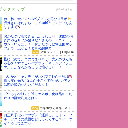
ピックアップ
picked by
logly
ねこねこ食パン×パパブブレと再びコラボ
猫好きにはたまらニャイ肉球キャンディもあ
りますぞ
おかたづけもできる点がうれしい！ 動物の鳴
き声やセリフが盛りだくさんの「アニア サ
ウンドいっぱい！ おかたづけ動物王国マッ
プ」で、広がる子どもの想像力
広告
タカラトミー｜Hugkum
指にはめて、そのままペロッ！大人のやんち
ゃ心をくすぐるパパブブレ「キャンディジュ
エル」がなんかちょっと懐かしい…！
ちいかわキャンディがパパブブレから登場
職人技が光る “なんか小さくてかわいいアメ”
は悶絶級のかわいさだよッ！
「つるすべ肌」に導くカネボウ化粧品のこだ
わりの酵素洗顔とは？
広告
カネボウ化粧品｜VOCE
お正月子はパパブブレ「運試し」しよう！フ
ルーツグミに鏡餅などわくわくするスイーツ
がそろってます♡