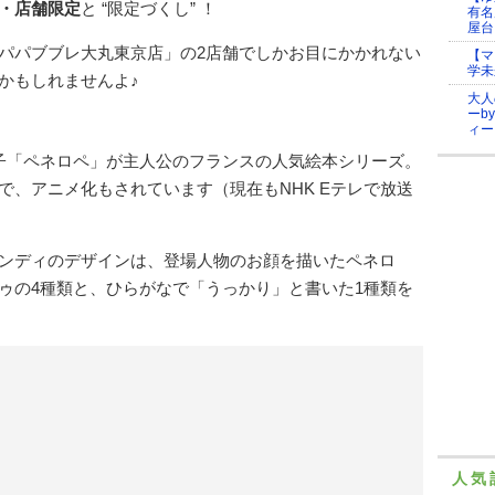
・店舗限定
と “限定づくし” ！
有名
屋台
パパブブレ大丸東京店」の2店舗でしかお目にかかれない
【マ
学未
かもしれませんよ♪
大人
ーb
ィー
子「ペネロペ」が主人公のフランスの人気絵本シリーズ。
で、アニメ化もされています（現在もNHK Eテレで放送
ンディのデザインは、登場人物のお顔を描いたペネロ
ゥの4種類と、ひらがなで「うっかり」と書いた1種類を
人気