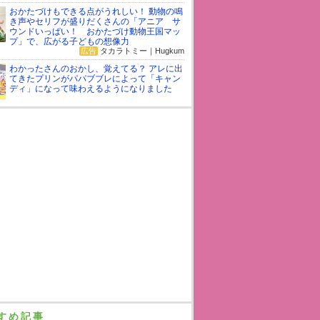
おかたづけもできる点がうれしい！ 動物の鳴
き声やセリフが盛りだくさんの「アニア サ
ウンドいっぱい！ おかたづけ動物王国マッ
プ」で、広がる子どもの想像力
広告
タカラトミー｜Hugkum
わかったさんのおかし、覚えてる？ アレに出
てきたプリンがパパブブレによって「キャン
ディ」になって味わえるようになりました
すめ記事