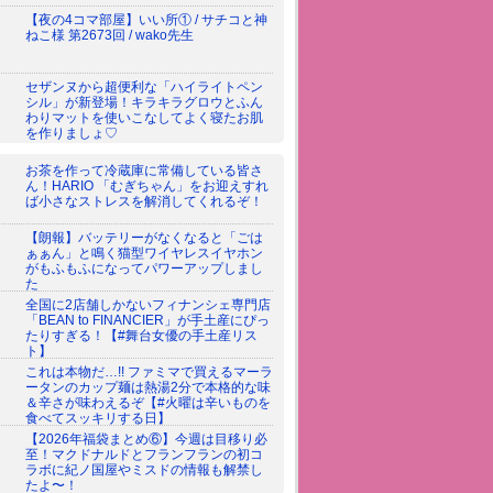
【夜の4コマ部屋】いい所① / サチコと神
ねこ様 第2673回 / wako先生
セザンヌから超便利な「ハイライトペン
シル」が新登場！キラキラグロウとふん
わりマットを使いこなしてよく寝たお肌
を作りましょ♡
お茶を作って冷蔵庫に常備している皆さ
ん！HARIO 「むぎちゃん」をお迎えすれ
ば小さなストレスを解消してくれるぞ！
【朗報】バッテリーがなくなると「ごは
ぁぁん」と鳴く猫型ワイヤレスイヤホン
がもふもふになってパワーアップしまし
た
全国に2店舗しかないフィナンシェ専門店
「BEAN to FINANCIER」が手土産にぴっ
たりすぎる！【#舞台女優の手土産リス
ト】
これは本物だ…!! ファミマで買えるマーラ
ータンのカップ麺は熱湯2分で本格的な味
＆辛さが味わえるぞ【#火曜は辛いものを
食べてスッキリする日】
【2026年福袋まとめ⑥】今週は目移り必
至！マクドナルドとフランフランの初コ
ラボに紀ノ国屋やミスドの情報も解禁し
たよ〜！