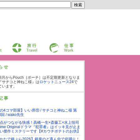
旅行
仕事
らせ
年8月からPouch［ポーチ］は不定期更新となりま
『サチコと神ねこ様』は
ロケットニュース24
で
ています。
記事
の4コマ部屋】いい所⑪ / サチコと神ねこ様 第
3回 / wako先生
点がつながる快感！高橋一生×斎藤工×水上恒司
rime Originalドラマ『犯罪者』はイッキ見が止ま
い傑作ミステリーです【#カウチポテトのお供】
かたで銀ぶら2026】銀座のど真ん中で盆踊り！