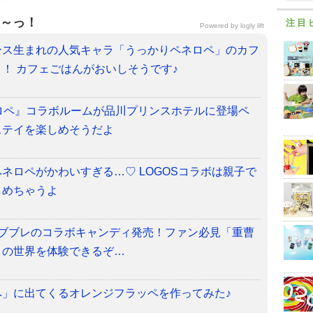
～っ！
注目
Powered by
logly lift
ンス生まれの人気キャラ「うっかりペネロペ」のカフ
！ カフェごはんがおいしそうです♪
ロペ』コラボルームが品川プリンスホテルに登場
ペ
ステイを楽しめそうだよ
ネロペがかわいすぎる…♡ LOGOSコラボは親子で
しめちゃうよ
パブブレのコラボキャンディ発売！ファン必見「重曹
」の世界を体験できるぞ…
ペ」に出てくるオレンジフラッペを作ってみた♪