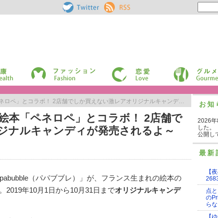
Pouch［ポー
RSS
チ］ on
Twitter
ファッション
恋愛
グルメ
」とコラボ！ 2店舗でしか買えない激レアオリジナルキャンディが発売されるよ～
お知
絵本「ペネロペ」とコラボ！ 2店舗で
2026
した。
ジナルキャンディが発売されるよ～
公開し
最新
【夜
abubble（パパブブレ）」が、フランス生まれの絵本の
268
019年10月1日から10月31日まで
オリジナルキャンデ
点と
のP
らな
【ゆ