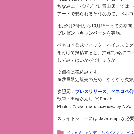
ちなみに「パパブブレ青山店」では、
アートで彩られるそうなので、ペネロ
また9月26日から10月15日までの期
プレゼントキャンペーン
を実施。
ペネロペ公式ツイッターかインスタグ
を付けて投稿すると、抽選で5名にコ
してみてはいかがでしょうか。
※価格は税込みです。
※数量限定販売のため、なくなり次第
参照元：
プレスリリース
、
ペネロペ公
執筆：田端あんじ (c)Pouch
Photo：© Gallimard Licensed by N.A.
スライドショーには JavaScript が
グルメ
#
キャンディ
#
パパブブレ
#
ペ