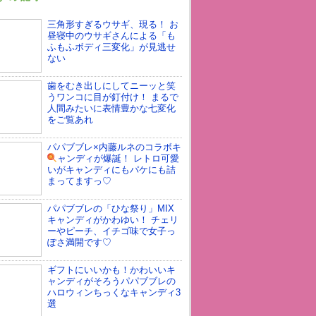
三角形すぎるウサギ、現る！ お
昼寝中のウサギさんによる「も
ふもふボディ三変化」が見逃せ
ない
歯をむき出しにしてニーッと笑
うワンコに目が釘付け！ まるで
人間みたいに表情豊かな七変化
をご覧あれ
パパブブレ×内藤ルネのコラボキ
ャンディ
が爆誕！ レトロ可愛
いがキャンディにもパケにも詰
まってますっ♡
パパブブレの「ひな祭り」MIX
キャンディがかわゆい！ チェリ
ーやピーチ、イチゴ味で女子っ
ぽさ満開です♡
ギフトにいいかも！かわいいキ
ャンディがそろうパパブブレの
ハロウィンちっくなキャンディ3
選