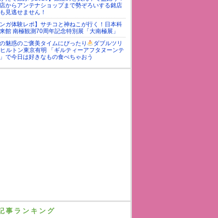
店からアンテナショップまで勢ぞろいする銘店
も見逃せません！
ンガ体験レポ】サチコと神ねこが行く！日本科
来館 南極観測70周年記念特別展「大南極展」
の魅惑のご褒美タイムにぴったり
ダブルツリ
yヒルトン東京有明 「ギルティーアフタヌーンテ
」で今日は好きなもの食べちゃおう
記事ランキング