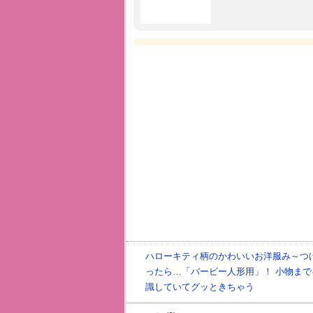
ハローキティ柄のかわいいお洋服み～つ
ったら…「バービー人形用」！ 小物まで
識していてグッときちゃう