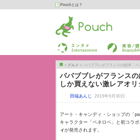
Pouchとは？
Pouch［ポーチ］
エンターテイメント
美容/健康
»
グルメ
» パパブブレがフランスの絵本「ペネロペ
トップ
パパブブレがフランスの
しか買えない激レアオリ
田端あんじ
2019年9月30日
アート・キャンディ・ショップの「pap
キャラクター「ペネロペ」と初コラボ。2
ィ
が発売されます。