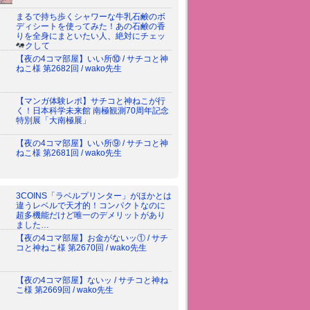
まるで持ち歩くシャワーな牛乳石鹸のボ
ディシートを使ってみた！あの石鹸の香
りを全身にまといたい人、絶対にチェッ
クして
【夜の4コマ部屋】いい所⑩ / サチコと神
ねこ様 第2682回 / wako先生
【マンガ体験レポ】サチコと神ねこが行
く！日本科学未来館 南極観測70周年記念
特別展「大南極展」
【夜の4コマ部屋】いい所⑨ / サチコと神
ねこ様 第2681回 / wako先生
3COINS「ラベルプリンター」がほかとは
違うレベルで天才的！コンパクトなのに
超多機能だけど唯一のデメリットがあり
ました…
【夜の4コマ部屋】お金がないッ① / サチ
コと神ねこ様 第2670回 / wako先生
【夜の4コマ部屋】ないッ / サチコと神ね
こ様 第2669回 / wako先生