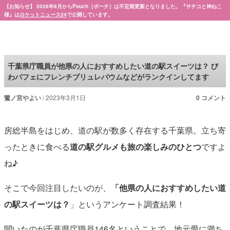
【お知らせ】 2026年8月からPouch［ポーチ］は不定期更新となりました。『サチコと神ねこ
様』は
ロケットニュース24
で公開しています。
Pouch［ポーチ］
千葉県庁職員が他県の人におすすめしたい道の駅スイーツは？ び
わパフェにフレンチブリュレバウムなどがランクインしてます
鷺ノ宮やよい
2023年3月1日
0 コメント
房総半島をはじめ、道の駅が数多く存在する千葉県。立ち寄
ったときに食べる
道の駅グルメも旅の楽しみのひとつ
ですよ
ね♪
そこで今回注目したいのが、
「他県の人におすすめしたい道
の駅スイーツは？
」というアンケート調査結果！
聞いたのが千葉県庁職員146名ということで、地元愛に満ち