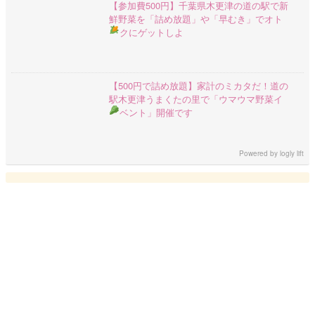
【参加費500円】千葉県木更津の道の駅で新
鮮野菜を「詰め放題」や「早むき」でオト
クにゲットしよ
【500円で詰め放題】家計のミカタだ！道の
駅木更津うまくたの里で「ウマウマ野菜イ
ベント」開催です
Powered by
logly lift