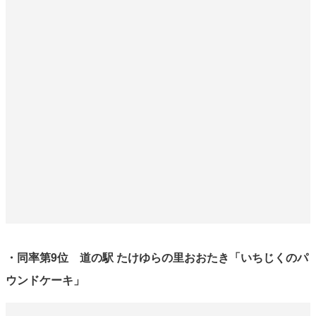
・同率第9位 道の駅 たけゆらの里おおたき「いちじくのパ
ウンドケーキ」