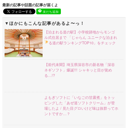
最新の記事や話題の記事が届くよ
友だち追加
ほかにもこんな記事があるよ〜っ！
【泊まれる道の駅】小学校跡地からモンゴ
ル式住居まで 「じゃらん ユニークな泊まれ
る道の駅ランキングTOP10」をチェック
【前代未聞】埼玉県深谷市の新名物「深谷
ネギソフト」爆誕!!! シャキッと目が覚め
る…!?
よもぎソフトに「いなごの甘露煮」をトッ
ピングした「あぜ道ソフトクリーム」が登
場したよ / 見た目グロいけど味は抜群ってホ
ントですか…？