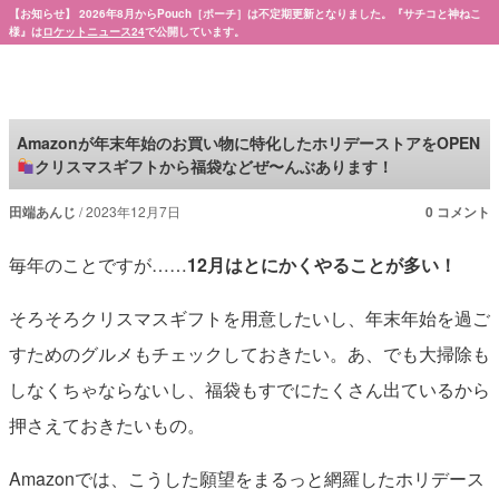
【お知らせ】 2026年8月からPouch［ポーチ］は不定期更新となりました。『サチコと神ねこ
様』は
ロケットニュース24
で公開しています。
Pouch［ポーチ］
Amazonが年末年始のお買い物に特化したホリデーストアをOPEN
クリスマスギフトから福袋などぜ〜んぶあります！
田端あんじ
2023年12月7日
0 コメント
毎年のことですが……
12月はとにかくやることが多い！
そろそろクリスマスギフトを用意したいし、年末年始を過ご
すためのグルメもチェックしておきたい。あ、でも大掃除も
しなくちゃならないし、福袋もすでにたくさん出ているから
押さえておきたいもの。
Amazonでは、こうした願望をまるっと網羅したホリデース