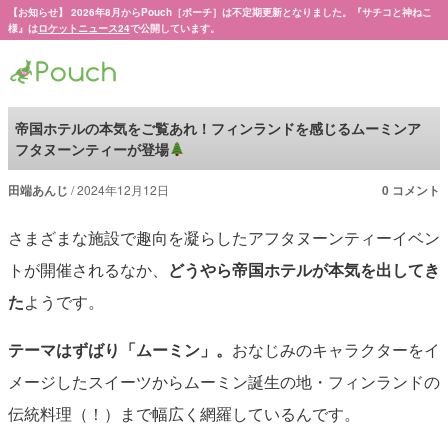
【お知らせ】 2026年8月からPouch［ポーチ］は不定期更新となりました。『サチコと神ねこ
様』は
ロケットニュース24
で公開しています。
Pouch［ポーチ］
帝国ホテルの本気をご覧あれ！フィンランドを感じるムーミンア
フタヌーンティーが登場
田端あんじ
2024年12月12日
0 コメント
さまざまな施設で趣向を凝らしたアフタヌーンティーイベン
トが開催されるなか、
どうやら帝国ホテルが本気を出してき
た
ようです。
テーマはずばり「ムーミン」。
おなじみのキャラクターをイ
メージしたスイーツからムーミン誕生の地・フィンランドの
伝統料理（！）まで幅広く網羅しているんです。