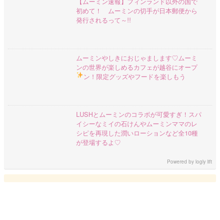
【ムーミン速報】フィンランド以外の国で
初めて！ ムーミンの切手が日本郵便から
発行されるって～!!
ムーミンやしきにおじゃまします♡ムーミ
ンの世界が楽しめるカフェが越谷にオープ
ン！限定グッズやフードを楽しもう
LUSHとムーミンのコラボが可愛すぎ！スパ
イシーなミイの石けんやムーミンママのレ
シピを再現した潤いローションなど全10種
が登場するよ♡
Powered by
logly lift