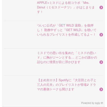
APPLE×ミスドによる初コラボ「Mrs.
Donut（ミセスドーナツ）」がはじまりま
す！
ついに公式が「GET WILD 退勤」を後押
し！ 勤務中ずっと『GET WILD』を聴いて
いられるプレイリストを作成してるよ～！
ミスドでの思い出を集めた「ミスドの思い
ド」に胸がジーンとする… どこかの誰かの
話なのに情景が目に浮かびます
【まめ夫ロス】Spotifyに『大豆田とわ子と
三人の元夫』のプレイリストが登場♪ ドラ
マの裏側トークも聞けます
Powered by
logly lift