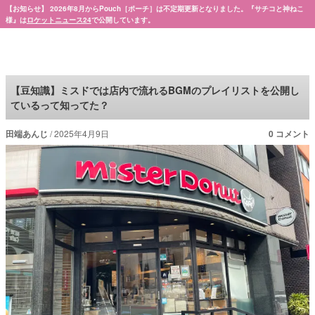
【お知らせ】 2026年8月からPouch［ポーチ］は不定期更新となりました。『サチコと神ねこ
様』は
ロケットニュース24
で公開しています。
Pouch［ポーチ］
【豆知識】ミスドでは店内で流れるBGMのプレイリストを公開し
ているって知ってた？
田端あんじ
2025年4月9日
0 コメント