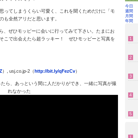
今日
思ってしまうくらい可愛く、これを聞くためだけに「モ
週間
月間
のも全然アリだと思います。
年間
たら、ぜひモッピーに会いに行ってみて下さい。たまにお
そこで出会えたら超ラッキー！ ぜひモッピーと写真を
sZ
）, usj.co.jp-2（
http://bit.ly/qFezCv
）
ったら、あっという間に人だかりができ、一緒に写真が撮
れなかった