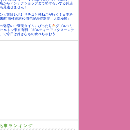
店からアンテナショップまで勢ぞろいする銘店
も見逃せません！
ンガ体験レポ】サチコと神ねこが行く！日本科
来館 南極観測70周年記念特別展「大南極展」
の魅惑のご褒美タイムにぴったり
ダブルツリ
yヒルトン東京有明 「ギルティーアフタヌーンテ
」で今日は好きなもの食べちゃおう
記事ランキング