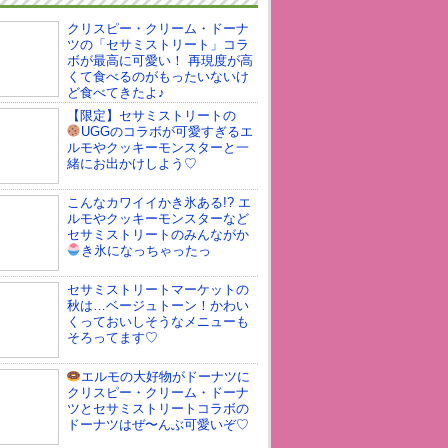
クリスピー・クリーム・ドーナ
ツの「セサミストリート」コラ
ボが最高に可愛い！ 再現度が高
くて食べるのがもったいないけ
ど食べてきたよ♪
【限定】セサミストリートの
UGGのコラボが可愛すぎる
エ
ルモやクッキーモンスターと一
緒にお出かけしよう♡
こんなカワイイかき氷ある!? エ
ルモやクッキーモンスターなど
セサミストリートのみんながか
き氷になっちゃったっ
セサミストリートマーケットの
秋は…ベージュトーン！かわい
くっておいしそうなメニューも
そろってます♡
エルモの大好物がドーナツに
クリスピー・クリーム・ドーナ
ツとセサミストリートコラボの
ドーナツはぜ〜んぶ可愛いぞ♡