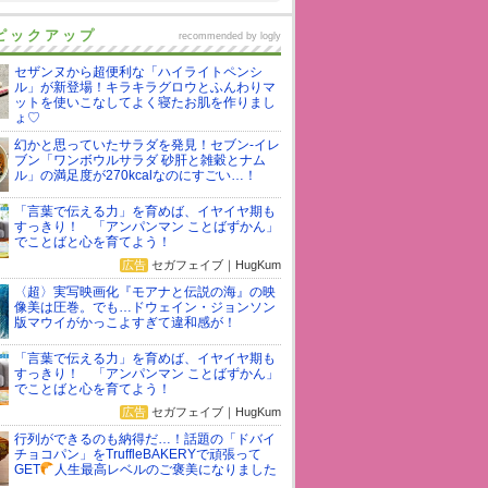
ピックアップ
recommended by
logly
セザンヌから超便利な「ハイライトペンシ
ル」が新登場！キラキラグロウとふんわりマ
ットを使いこなしてよく寝たお肌を作りまし
ょ♡
幻かと思っていたサラダを発見！セブン-イレ
ブン「ワンボウルサラダ 砂肝と雑穀とナム
ル」の満足度が270kcalなのにすごい…！
「言葉で伝える力」を育めば、イヤイヤ期も
すっきり！ 「アンパンマン ことばずかん」
でことばと心を育てよう！
広告
セガフェイブ｜HugKum
〈超〉実写映画化『モアナと伝説の海』の映
像美は圧巻。でも…ドウェイン・ジョンソン
版マウイがかっこよすぎて違和感が！
「言葉で伝える力」を育めば、イヤイヤ期も
すっきり！ 「アンパンマン ことばずかん」
でことばと心を育てよう！
広告
セガフェイブ｜HugKum
行列ができるのも納得だ…！話題の「ドバイ
チョコパン」をTruffleBAKERYで頑張って
GET
人生最高レベルのご褒美になりました