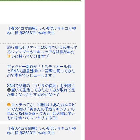
【夜の4コマ部屋】いい所⑪ / サチコと神
ねこ様 第2683回 / wako先生
旅行前はセリアへ！100円でいつも使って
るシャンプーやスキンケアを試供品みた
いに持っていけますゾ
ギャツビー新作が「ミスディオール似」
とSNSで話題沸騰中！実際に買ってみた
ので本音でレビューします！
SNSで話題の「ゴリラの裸足」を実際に
履いて生活してみた
むくみが取れて足
が細くなったりするのかな〜？
キムチってな、20種以上あんねん
ロピ
アで人気の「黄さんの手造りキムチ」の
気になる4種を食べてみた【#火曜は辛い
ものを食べてスッキリする日】
【夜の4コマ部屋】いい所⑪ / サチコと神
ねこ様 第2683回 / wako先生