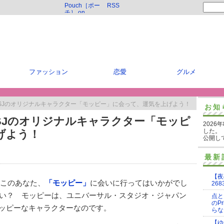
Pouch［ポー
RSS
チ］ on
Twitter
ファッション
恋愛
グルメ
イUSJのオリジナルキャラクター「モッピー」に会って、運気を上げよう！
お知
USJのオリジナルキャラクター「モッピ
2026
した。
げよう！
公開し
最新
【夜
そこのあなた、
「モッピー」
に会いに行ってはいかがでし
268
い？ モッピーは、ユニバーサル・スタジオ・ジャパン
点と
のP
ハッピーなキャラクターなのです。
らな
【ゆ