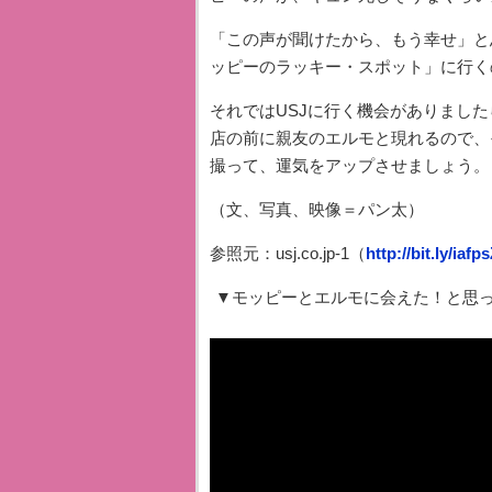
「この声が聞けたから、もう幸せ」と
ッピーのラッキー・スポット」に行く
それではUSJに行く機会がありまし
店の前に親友のエルモと現れるので、
撮って、運気をアップさせましょう。
（文、写真、映像＝パン太）
参照元：usj.co.jp-1（
http://bit.ly/iafp
▼モッピーとエルモに会えた！と思