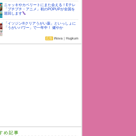
ニャッキやカペリートにまた会える！Eテレ
「プチプチ・アニメ」初のPOPUPが全国を
巡回します
「イソジン®クリアうがい薬」といっしょに
「うがいパワー」で一年中！ 健やか
広告
iNova｜Hugkum
すめ記事