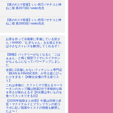
【夜の4コマ部屋】いい所① / サチコと神
ねこ様 第2673回 / wako先生
【夜の4コマ部屋】いい所⑪ / サチコと神
ねこ様 第2683回 / wako先生
お茶を作って冷蔵庫に常備している皆さ
ん！HARIO 「むぎちゃん」をお迎えすれ
ば小さなストレスを解消してくれるぞ！
【朗報】バッテリーがなくなると「ごは
ぁぁん」と鳴く猫型ワイヤレスイヤホン
がもふもふになってパワーアップしまし
た
全国に2店舗しかないフィナンシェ専門店
「BEAN to FINANCIER」が手土産にぴっ
たりすぎる！【#舞台女優の手土産リス
ト】
これは本物だ…!! ファミマで買えるマーラ
ータンのカップ麺は熱湯2分で本格的な味
＆辛さが味わえるぞ【#火曜は辛いものを
食べてスッキリする日】
【2026年福袋まとめ⑥】今週は目移り必
至！マクドナルドとフランフランの初コ
ラボに紀ノ国屋やミスドの情報も解禁し
たよ〜！