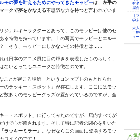
ルモの夢を叶えるためにやってきたモッピー
は、
左手の
有名
屋台
マークで夢をかなえる
不思議な力を持つと言われていま
【マ
学未
大人
リジナルキャラクターとあって、このモッピーは他のセ
ーb
ィー
ある特徴を持っています。上の写真でモッピーとエルモ
？ そう、モッピーにしかないその特徴とは……
れは日本のアニメ風に目の輝きを表現したものらしく、
はないとってもユニークな特徴なのです。
ーなことが起こる場所」というコンセプトのもと作られ
ーのラッキー・スポット」が存在します。ここにはモッ
ど数多くのモッピーグッズが置かれているのですが、全
キー・スポット」に行ってみたのですが、店内すべてが
だけで心が癒されます。そして特に記者の関心を引いた
「ラッキーミラー」。
なぜならこの画面に登場するモッ
人気
カワイイのです！