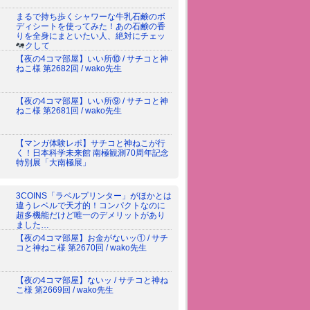
まるで持ち歩くシャワーな牛乳石鹸のボ
ディシートを使ってみた！あの石鹸の香
りを全身にまといたい人、絶対にチェッ
クして
【夜の4コマ部屋】いい所⑩ / サチコと神
ねこ様 第2682回 / wako先生
【夜の4コマ部屋】いい所⑨ / サチコと神
ねこ様 第2681回 / wako先生
【マンガ体験レポ】サチコと神ねこが行
く！日本科学未来館 南極観測70周年記念
特別展「大南極展」
3COINS「ラベルプリンター」がほかとは
違うレベルで天才的！コンパクトなのに
超多機能だけど唯一のデメリットがあり
ました…
【夜の4コマ部屋】お金がないッ① / サチ
コと神ねこ様 第2670回 / wako先生
【夜の4コマ部屋】ないッ / サチコと神ね
こ様 第2669回 / wako先生