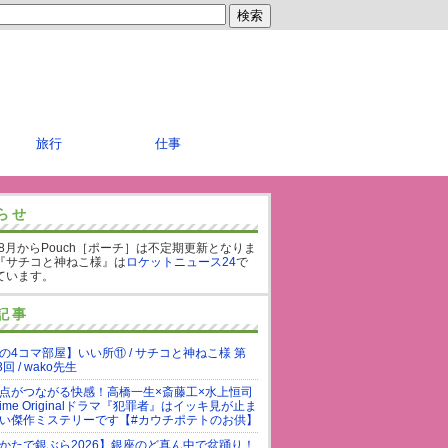
旅行
仕事
らせ
年8月からPouch［ポーチ］は不定期更新となりま
『サチコと神ねこ様』は
ロケットニュース24
で
ています。
記事
の4コマ部屋】いい所⑪ / サチコと神ねこ様 第
3回 / wako先生
点がつながる快感！高橋一生×斎藤工×水上恒司
rime Originalドラマ『犯罪者』はイッキ見が止ま
い傑作ミステリーです【#カウチポテトのお供】
かたで銀ぶら2026】銀座のど真ん中で盆踊り！