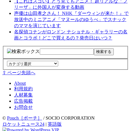
【これはスゴい】どう見てもアニメ！ 超リアルな「フ
リーザ」に外国人が変身する動画
声優は山田孝之さん！ NHK『ダーウィンが来た！』で
放送中のミニアニメ「マヌールのゆうべ」でスナック
のママを演じています
名探偵コナンがロンドン ナショナル・ギャラリーの名
画とコラボ！どこで買えるの？発売日はいつ？
⇪ ページ先頭へ
About
利用規約
人材募集
広告掲載
お問合せ
©
Pouch［ポーチ］
/ SOCIO CORPORATION
ロケットニュース24
|
英語版