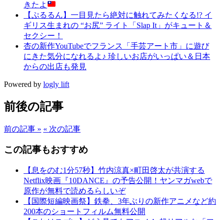
きたよ
【ぷるるん】一目見たら絶対に触れてみたくなる!? イ
ギリス生まれの “お尻” ライト「Slap It」がキュート＆
セクシー！
杏の新作YouTubeでフランス「手芸アート市」に遊び
にきた気分になれるよ♪ 珍しいお店がいっぱい＆日本
からの出店も発見
Powered by
logly lift
前後の記事
前の記事 »
« 次の記事
この記事もおすすめ
【息をのむ1分57秒】竹内涼真×町田啓太が共演する
Netflix映画『10DANCE』の予告公開！ヤンマガwebで
原作が無料で読めるらしいぞ
【国際短編映画祭】鉄拳、3年ぶりの新作アニメなど約
200本のショートフィルム無料公開