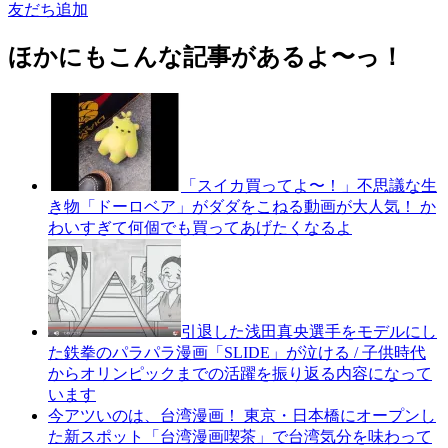
友だち追加
ほかにもこんな記事があるよ〜っ！
「スイカ買ってよ〜！」不思議な生
き物「ドーロベア」がダダをこねる動画が大人気！ か
わいすぎて何個でも買ってあげたくなるよ
引退した浅田真央選手をモデルにし
た鉄拳のパラパラ漫画「SLIDE」が泣ける / 子供時代
からオリンピックまでの活躍を振り返る内容になって
います
今アツいのは、台湾漫画！ 東京・日本橋にオープンし
た新スポット「台湾漫画喫茶」で台湾気分を味わって