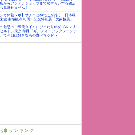
店からアンテナショップまで勢ぞろいする銘店
も見逃せません！
ンガ体験レポ】サチコと神ねこが行く！日本科
来館 南極観測70周年記念特別展「大南極展」
の魅惑のご褒美タイムにぴったり🍰ダブルツリ
yヒルトン東京有明 「ギルティーアフタヌーンテ
」で今日は好きなもの食べちゃおう
記事ランキング