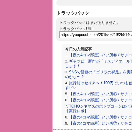
トラックバック
トラックバックはまだありません。
トラックバックURL
今日の人気記事
【夜の4コマ部屋】いい所⑪ / サチコと神
ギャツビー新作が「ミスディオール
します！
SNSで話題の「ゴリラの裸足」を実
のかな〜？
旅行前はセリアへ！100円でいつも
すゾ✨
【夜の4コマ部屋】いい所⑩ / サチコと神
【夜の4コマ部屋】いい所⑨ / サチコと神
TOHOシネマズのポップコーンはバ
【実録レポ】
【夜の4コマ部屋】いい所⑧ / サチコと神
【夜の4コマ部屋】いい所⑦ / サチコと神
【夜の4コマ部屋】いい所⑥ / サチコと