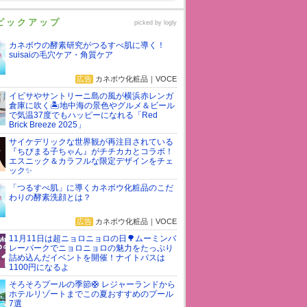
ピックアップ
picked by
logly
カネボウの酵素研究がつるすべ肌に導く！
suisaiの毛穴ケア・角質ケア
広告
カネボウ化粧品｜VOCE
イビサやサントリーニ島の風が横浜赤レンガ
倉庫に吹く🏝️地中海の景色やグルメ＆ビール
で気温37度でもハッピーになれる「Red
Brick Breeze 2025」
サイケデリックな世界観が再注目されている
『ちびまる子ちゃん』がチチカカとコラボ！
エスニック＆カラフルな限定デザインをチェ
ック✨
「つるすべ肌」に導くカネボウ化粧品のこだ
わりの酵素洗顔とは？
広告
カネボウ化粧品｜VOCE
11月11日は超ニョロニョロの日🌳ムーミンバ
レーパークでニョロニョロの魅力をたっぷり
詰め込んだイベントを開催！ナイトパスは
1100円になるよ
そろそろプールの季節🛟 レジャーランドから
ホテルリゾートまでこの夏おすすめのプール
7選