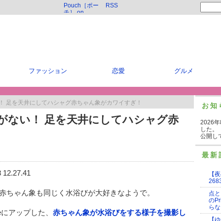
Pouch［ポー
RSS
チ］ on
Twitter
ファッション
恋愛
グルメ
い！ 足を天井にしてハシャグ赤ちゃん象がカワイすぎ！
お知
がない！ 足を天井にしてハシャグ赤
2026
した。
公開し
最新
【夜
268
赤ちゃん象も同じく水浴びが大好きなようで。
点と
のP
らな
Tubeにアップした、
赤ちゃん象が水浴びをする様子を撮影し
【ゆ