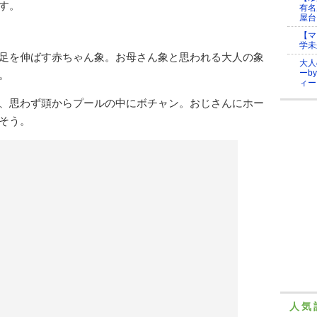
す。
有名
屋台
【マ
学未
足を伸ばす赤ちゃん象。お母さん象と思われる大人の象
大人
ーb
。
ィー
、思わず頭からプールの中にボチャン。おじさんにホー
そう。
人気