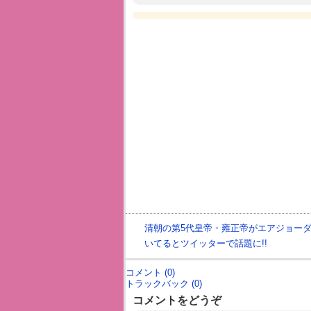
清朝の第5代皇帝・雍正帝がエアジョーダ
いてるとツイッターで話題に!!
コメント (0)
トラックバック (0)
コメントをどうぞ