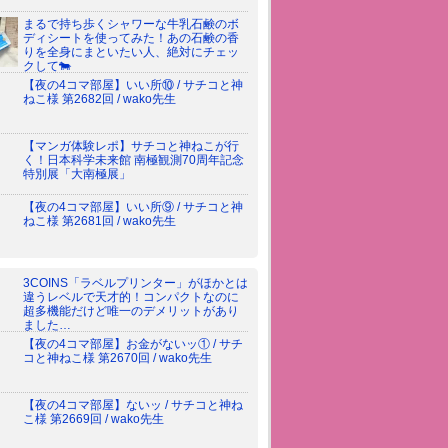
まるで持ち歩くシャワーな牛乳石鹸のボ
ディシートを使ってみた！あの石鹸の香
りを全身にまといたい人、絶対にチェッ
クして🐄
【夜の4コマ部屋】いい所⑩ / サチコと神
ねこ様 第2682回 / wako先生
【マンガ体験レポ】サチコと神ねこが行
く！日本科学未来館 南極観測70周年記念
特別展「大南極展」
【夜の4コマ部屋】いい所⑨ / サチコと神
ねこ様 第2681回 / wako先生
3COINS「ラベルプリンター」がほかとは
違うレベルで天才的！コンパクトなのに
超多機能だけど唯一のデメリットがあり
ました…
【夜の4コマ部屋】お金がないッ① / サチ
コと神ねこ様 第2670回 / wako先生
【夜の4コマ部屋】ないッ / サチコと神ね
こ様 第2669回 / wako先生