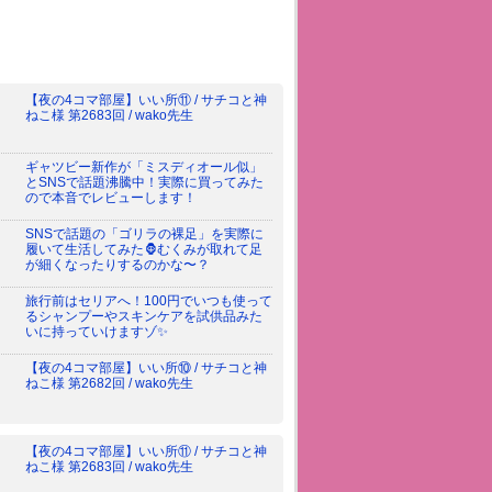
【夜の4コマ部屋】いい所⑪ / サチコと神
ねこ様 第2683回 / wako先生
ギャツビー新作が「ミスディオール似」
とSNSで話題沸騰中！実際に買ってみた
ので本音でレビューします！
SNSで話題の「ゴリラの裸足」を実際に
履いて生活してみた🦍むくみが取れて足
が細くなったりするのかな〜？
旅行前はセリアへ！100円でいつも使って
るシャンプーやスキンケアを試供品みた
いに持っていけますゾ✨
【夜の4コマ部屋】いい所⑩ / サチコと神
ねこ様 第2682回 / wako先生
【夜の4コマ部屋】いい所⑪ / サチコと神
ねこ様 第2683回 / wako先生