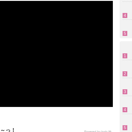
～っ！
Powered by
logly lift