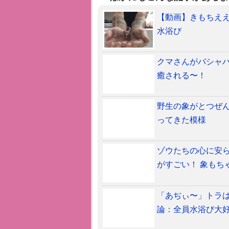
【動画】きもちええ
水浴び
クマさんがバシャバ
癒される〜！
野生の象がとつぜん
ってきた模様
ゾウたちの心に安
がすごい！ 象もち
「あぢぃ〜」トラは
論：全員水浴び大