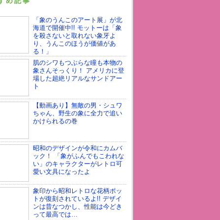
すめ記事
「象のうんこのアート展」が北
海道で開催中!! モットーは「象
を殺さないと取れない象牙よ
り、うんこのほうが価値があ
る！」
肌のシワもつぶらな瞳も本物の
象さんそっくり！ アメリカに登
場した超絶リアルなサンドアー
ト
【動画あり】無敵の男・シュワ
ちゃん、野生の象に全力で追い
かけられるの巻
昭和のデザインが令和にカムバ
ック！ 「象がふんでもこわれな
い」のキャラクターがレトロ可
愛い文具になったよ
象印から昭和レトロな花柄ポッ
トが復刻されているよ!! デザイ
ンは昔なつかし、性能は今どき
って最高では…