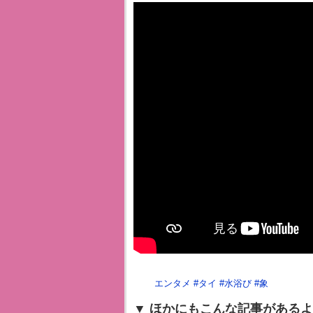
エンタメ
#
タイ
#
水浴び
#
象
ほかにもこんな記事があるよ