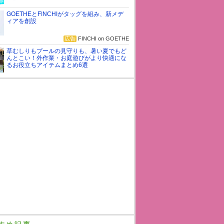
GOETHEとFINCHIがタッグを組み、新メデ
ィアを創設
広告
FINCHI on GOETHE
草むしりもプールの見守りも、暑い夏でもど
んとこい！外作業・お庭遊びがより快適にな
るお役立ちアイテムまとめ6選