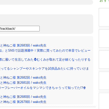
おす
ねこ様 第2683回 / wako先生
似」とSNSで話題沸騰中！実際に買ってみたので本音でレビュー
際に履いて生活してみた🦍むくみが取れて足が細くなったりする
使ってるシャンプーやスキンケアを試供品みたいに持っていけま
ねこ様 第2682回 / wako先生
ねこ様 第2681回 / wako先生
ターフレーバーオイルをマシマシできちゃうって知ってた!?🍿
ねこ様 第2680回 / wako先生
ねこ様 第2679回 / wako先生
神ねこ様 第2678回 / wako先生