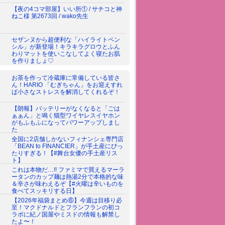
【夜の4コマ部屋】いい所① / サチコと神
ねこ様 第2673回 / wako先生
セザンヌから超便利な「ハイライトペン
シル」が新登場！キラキラグロウとふん
わりマットを使いこなしてよく寝たお肌
を作りましょ♡
お茶を作って冷蔵庫に常備している皆さ
ん！HARIO 「むぎちゃん」をお迎えすれ
ば小さなストレスを解消してくれるぞ！
【朗報】バッテリーがなくなると「ごは
ぁぁん」と鳴く猫型ワイヤレスイヤホン
がもふもふになってパワーアップしまし
た
全国に2店舗しかないフィナンシェ専門店
「BEAN to FINANCIER」が手土産にぴっ
たりすぎる！【#舞台女優の手土産リス
ト】
これは本物だ…!! ファミマで買えるマーラ
ータンのカップ麺は熱湯2分で本格的な味
＆辛さが味わえるぞ【#火曜は辛いものを
食べてスッキリする日】
【2026年福袋まとめ⑥】今週は目移り必
至！マクドナルドとフランフランの初コ
ラボに紀ノ国屋やミスドの情報も解禁し
たよ〜！