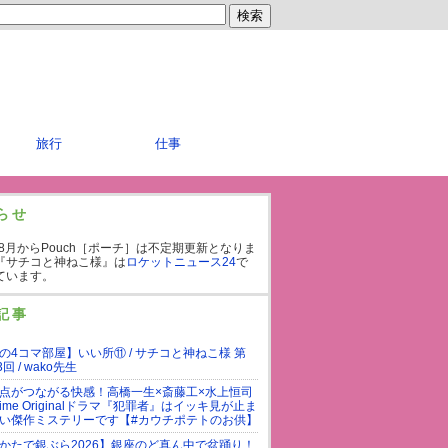
旅行
仕事
らせ
年8月からPouch［ポーチ］は不定期更新となりま
『サチコと神ねこ様』は
ロケットニュース24
で
ています。
記事
の4コマ部屋】いい所⑪ / サチコと神ねこ様 第
3回 / wako先生
点がつながる快感！高橋一生×斎藤工×水上恒司
rime Originalドラマ『犯罪者』はイッキ見が止ま
い傑作ミステリーです【#カウチポテトのお供】
かたで銀ぶら2026】銀座のど真ん中で盆踊り！