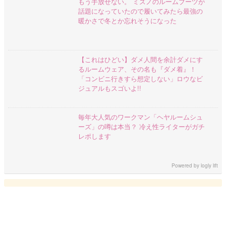
もう手放せない。 ミズノのルームブーツが
話題になっていたので履いてみたら最強の
暖かさで冬とか忘れそうになった
【これはひどい】ダメ人間を余計ダメにす
るルームウェア、その名も『ダメ着』！
「コンビニ行きすら想定しない」ロウなビ
ジュアルもスゴいよ!!
毎年大人気のワークマン「ヘヤルームシュ
ーズ」の噂は本当？ 冷え性ライターがガチ
レポします
Powered by
logly lift