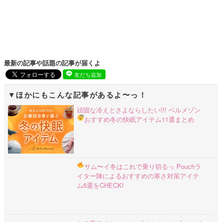
最新の記事や話題の記事が届くよ
友だち追加
ほかにもこんな記事があるよ〜っ！
頑固な冷えとさよならしたい!!! ベルメゾン
おすすめ冬の快眠アイテム11選まとめ
サム〜イ冬はこれで乗り切るっ
Pouchラ
イター陣によるおすすめの寒さ対策アイテ
ム6選をCHECK!