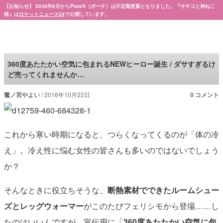
【お知らせ】 2026年8月からPouch［ポーチ］は不定期更新となりました。『サチコと神ねこ
様』は
ロケットニュース24
で公開しています。
Pouch［ポーチ］
360度あたたかい空気に包まれるNEWヒーロー誕生 / ダサすぎるけ
ど売ってくれませんか…
鷺ノ宮やよい
2016年10月22日
0 コメント
これから寒い時期になると、つらくなってくるのが「体の冷
え」。冷え性に悩む女性の皆さんも多いのではないでしょう
か？
そんなときに役立ちそうな、
断熱素材でできたルームシュー
ズとレッグウォーマー
がこのたびフェリシモから登場……し
たのはいいんですが。宣伝用に「
360度あたたかい空気に包