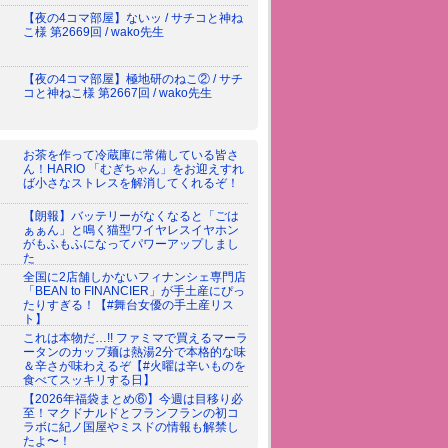
【夜の4コマ部屋】ないッ / サチコと神ね
こ様 第2669回 / wako先生
【夜の4コマ部屋】極地研のねこ② / サチ
コと神ねこ様 第2667回 / wako先生
お茶を作って冷蔵庫に常備している皆さ
ん！HARIO 「むぎちゃん」をお迎えすれ
ば小さなストレスを解消してくれるぞ！
【朗報】バッテリーがなくなると「ごは
ぁぁん」と鳴く猫型ワイヤレスイヤホン
がもふもふになってパワーアップしまし
た
全国に2店舗しかないフィナンシェ専門店
「BEAN to FINANCIER」が手土産にぴっ
たりすぎる！【#舞台女優の手土産リス
ト】
これは本物だ…!! ファミマで買えるマーラ
ータンのカップ麺は熱湯2分で本格的な味
＆辛さが味わえるぞ【#火曜は辛いものを
食べてスッキリする日】
【2026年福袋まとめ⑥】今週は目移り必
至！マクドナルドとフランフランの初コ
ラボに紀ノ国屋やミスドの情報も解禁し
たよ〜！