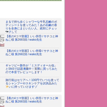
まるで持ち歩くシャワーな牛乳石鹸のボ
ディシートを使ってみた！あの石鹸の香
りを全身にまといたい人、絶対にチェッ
クして
【夜の4コマ部屋】いい所⑪ / サチコと神
ねこ様 第2683回 / wako先生
【夜の4コマ部屋】いい所⑩ / サチコと神
ねこ様 第2682回 / wako先生
ギャツビー新作が「ミスディオール似」
とSNSで話題沸騰中！実際に買ってみた
ので本音でレビューします！
旅行前はセリアへ！100円でいつも使って
るシャンプーやスキンケアを試供品みた
いに持っていけますゾ
【夜の4コマ部屋】いい所⑪ / サチコと神
ねこ様 第2683回 / wako先生