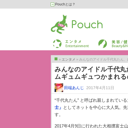
Pouchとは？
Pouch［ポーチ］
エンターテイメント
美容/健康
»
エンタメ
» みんなのアイドル千代丸たん
トップ
みんなのアイドル千代丸
ムギュムギュつかまれる
田端あんじ
2017年4月11日
“千代丸たん” と呼ばれ親しまれてい
士」
としてネットを中心に大人気。先
す。
2017年4月9日に行われた大相撲富士