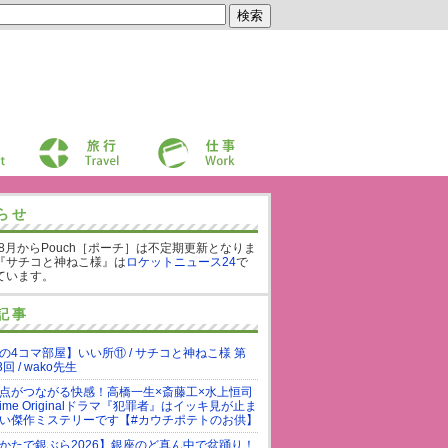
旅行
仕事
らせ
年8月からPouch［ポーチ］は不定期更新となりま
『サチコと神ねこ様』は
ロケットニュース24
で
ています。
記事
の4コマ部屋】いい所⑪ / サチコと神ねこ様 第
3回 / wako先生
点がつながる快感！高橋一生×斎藤工×水上恒司
rime Originalドラマ『犯罪者』はイッキ見が止ま
い傑作ミステリーです【#カウチポテトのお供】
かたで銀ぶら2026】銀座のど真ん中で盆踊り！