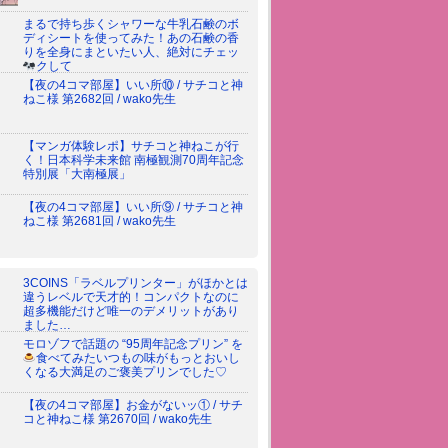
まるで持ち歩くシャワーな牛乳石鹸のボ
ディシートを使ってみた！あの石鹸の香
りを全身にまといたい人、絶対にチェッ
クして
【夜の4コマ部屋】いい所⑩ / サチコと神
ねこ様 第2682回 / wako先生
【マンガ体験レポ】サチコと神ねこが行
く！日本科学未来館 南極観測70周年記念
特別展「大南極展」
【夜の4コマ部屋】いい所⑨ / サチコと神
ねこ様 第2681回 / wako先生
3COINS「ラベルプリンター」がほかとは
違うレベルで天才的！コンパクトなのに
超多機能だけど唯一のデメリットがあり
ました…
モロゾフで話題の “95周年記念プリン” を
食べてみた
いつもの味がもっとおいし
くなる大満足のご褒美プリンでした♡
【夜の4コマ部屋】お金がないッ① / サチ
コと神ねこ様 第2670回 / wako先生