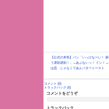
【公式の本気】パン「いっけなーい！ 新
う遅刻遅刻！」→あぶないっ！ ドン！→
は恋…じゃなくてあんバタートースト
コメント (0)
トラックバック (0)
コメントをどうぞ
トラックバック