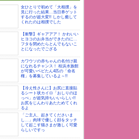
女ひとりで初めて「大相撲」を
見に行った結果…当日券ゲット
するのが超大変!! しかし癒して
くれたのは相撲でした
【衝撃】ギャアアア！ かわいい
ヒヨコのお弁当ができたのに…
フタを閉めたらとんでもないこ
とになったでござる
カワウソの赤ちゃんの名付け親
になれるチャンス！ 桂浜水族館
が可愛いベビたん4匹の「命名
権」を募集しているよ～!!
【冷え性さんに】お尻に直接貼
るシート状カイロ「おしりのほ
っぺ」が超気持ちいいらしい!!
お尻をじんわりあたためてくれ
るよ
「ご主人、起きてくださいま
し…」肉球で優しく顔をタッチ
して起こす猫さまが激しく可愛
らしいですっ