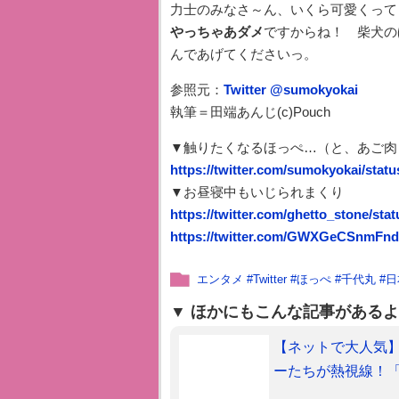
力士のみなさ～ん、いくら可愛くって
やっちゃあダメ
ですからね！ 柴犬の
んであげてくださいっ。
参照元：
Twitter @sumokyokai
執筆＝田端あんじ(c)Pouch
▼触りたくなるほっぺ…（と、あご肉
https://twitter.com/sumokyokai/stat
▼お昼寝中もいじられまくり
https://twitter.com/ghetto_stone/st
https://twitter.com/GWXGeCSnmFndu
エンタメ
#
Twitter
#
ほっぺ
#
千代丸
#
日
ほかにもこんな記事があるよ
【ネットで大人気
ーたちが熱視線！