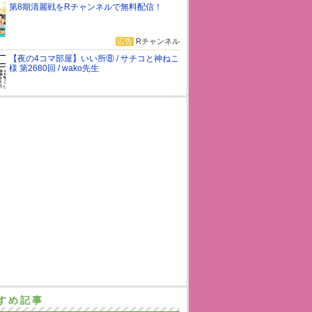
第8期清麗戦をRチャンネルで無料配信！
広告
Rチャンネル
【夜の4コマ部屋】いい所⑧ / サチコと神ねこ
様 第2680回 / wako先生
すめ記事