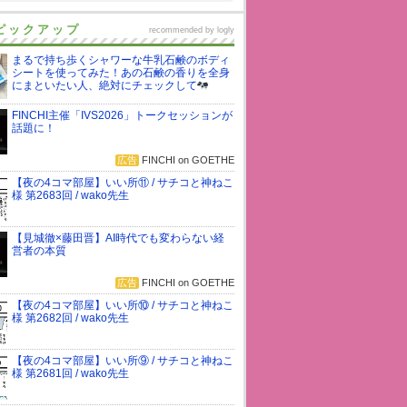
ピックアップ
recommended by
logly
まるで持ち歩くシャワーな牛乳石鹸のボディ
シートを使ってみた！あの石鹸の香りを全身
にまといたい人、絶対にチェックして
FINCHI主催「IVS2026」トークセッションが
話題に！
広告
FINCHI on GOETHE
【夜の4コマ部屋】いい所⑪ / サチコと神ねこ
様 第2683回 / wako先生
【見城徹×藤田晋】AI時代でも変わらない経
営者の本質
広告
FINCHI on GOETHE
【夜の4コマ部屋】いい所⑩ / サチコと神ねこ
様 第2682回 / wako先生
【夜の4コマ部屋】いい所⑨ / サチコと神ねこ
様 第2681回 / wako先生