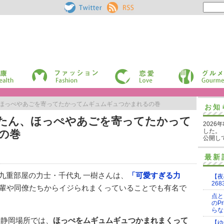
Pouch［ポー
RSS
チ］ on
Twitter
ファッション
恋愛
グルメ
、ほっぺやあごを寄ってたかってムギュムギュつかまれるの巻
お知
たん、ほっぺやあごを寄ってたかって
2026
した。
の巻
公開し
最新
る九重部屋の力士・千代丸 一樹さんは、
「可愛すぎる力
【夜
268
輩や同僚たちからイジられまくっていることでも有名で
点と
のP
らな
山静岡場所では、
ほっぺをムギュムギュつかまれまくって
【ゆ