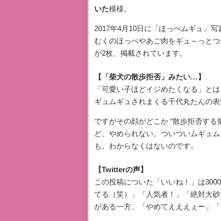
いた
模様。
2017年4月10日に「ほっぺムギュ」写
むくのほっぺやあご肉をギュ～っとつ
が2枚、掲載されています。
【「柴犬の散歩拒否」みたい…】
「可愛い子ほどイジめたくなる」とは
ギュムギュされまくる千代丸たんの表
ですがその顔がどこか “散歩拒否する
ど、やめられない。ついついムギュム
も、わからなくはないのです。
【Twitterの声】
この投稿についた「いいね！」は30
てる（笑）」「人気者！」「絶対大砂
がある一方、「やめてえええぇー」「