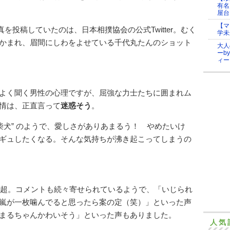
有名
屋台
【マ
真を投稿していたのは、日本相撲協会の公式Twitter。むく
学未
かまれ、眉間にしわをよせている千代丸たんのショット
大人
ーb
ィー
よく聞く男性の心理ですが、屈強な力士たちに囲まれム
情は、正直言って
迷惑そう
。
柴犬” のようで、愛しさがありあまるう！ やめたいけ
ギュしたくなる。そんな気持ちが沸き起こってしまうの
00超。コメントも続々寄せられているようで、「いじられ
嵐が一枚噛んでると思ったら案の定（笑）」といった声
まるちゃんかわいそう」といった声もありました。
人気