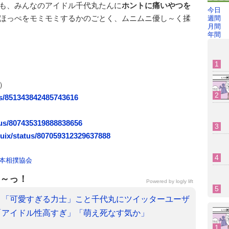
も、みんなのアイドル千代丸たんに
ホントに痛いやつを
今日
ほっぺをモミモミするかのごとく、ムニムニ優し～く揉
週間
月間
年間
）
us/851343842485743616
atus/807435319888838656
ix/status/807059312329637888
本相撲協会
～っ！
Powered by
logly lift
】「可愛すぎる力士」こと千代丸にツイッターユーザ
「アイドル性高すぎ」「萌え死なす気か」