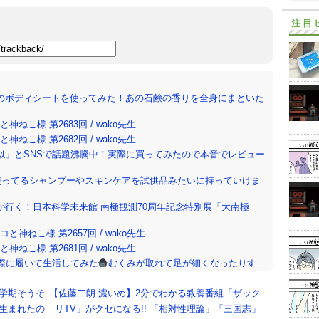
注目
のボディシートを使ってみた！あの石鹸の香りを全身にまといた
ねこ様 第2683回 / wako先生
ねこ様 第2682回 / wako先生
似」とSNSで話題沸騰中！実際に買ってみたので本音でレビュー
使ってるシャンプーやスキンケアを試供品みたいに持っていけま
行く！日本科学未来館 南極観測70周年記念特別展「大南極
神ねこ様 第2657回 / wako先生
ねこ様 第2681回 / wako先生
際に履いて生活してみた
むくみが取れて足が細くなったりす
ンのメガサイズ…その日の気分で選びましょう！2026年話題の「デ
学期そうそ
【佐藤二朗 濃いめ】2分でわかる教養番組「ザック
生まれたの
リTV」がクセになる!! 「相対性理論」「三国志」