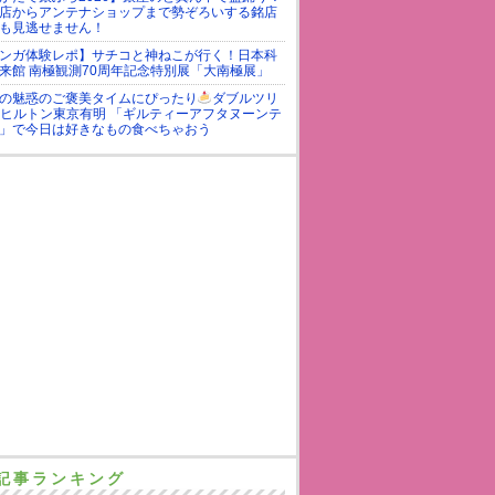
店からアンテナショップまで勢ぞろいする銘店
も見逃せません！
ンガ体験レポ】サチコと神ねこが行く！日本科
来館 南極観測70周年記念特別展「大南極展」
の魅惑のご褒美タイムにぴったり
ダブルツリ
yヒルトン東京有明 「ギルティーアフタヌーンテ
」で今日は好きなもの食べちゃおう
記事ランキング