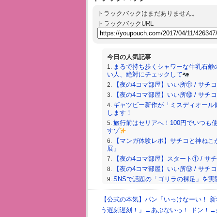
トラックバックはまだありません。
トラックバックURL
今日の人気記事
まるで持ち歩くシャワーな牛乳石鹸
い人、絶対にチェックして
【夜の4コマ部屋】いい所⑪ / サチコと神
【夜の4コマ部屋】いい所⑩ / サチコと神
ギャツビー新作が「ミスディオール
します！
旅行前はセリアへ！100円でいつも
すゾ
【マンガ体験レポ】サチコと神ねこが
展」
【夜の4コマ部屋】スタート① / サチコと
【夜の4コマ部屋】いい所⑨ / サチコと神
SNSで話題の「ゴリラの裸足」を実
るのかな〜？
ファミマのLLサイズ vs ローソ
【公式の本気】パン「いっけなーい！ 新
カドリンク」を比較してみた
う遅刻遅刻！」→あぶないっ！ ドン！→