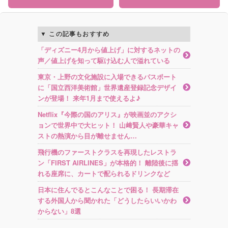
この記事もおすすめ
「ディズニー4月から値上げ」に対するネットの
声／値上げを知って駆け込む人で溢れている
東京・上野の文化施設に入場できるパスポート
に「国立西洋美術館」世界遺産登録記念デザイ
ンが登場！ 来年1月まで使えるよ♪
Netflix『今際の国のアリス』が映画並のアクシ
ョンで世界中で大ヒット！ 山﨑賢人や豪華キャ
ストの熱演から目が離せません…
飛行機のファーストクラスを再現したレストラ
ン「FIRST AIRLINES」が本格的！ 離陸後に揺
れる座席に、カートで配られるドリンクなど
日本に住んでるとこんなことで困る！ 長期滞在
する外国人から聞かれた「どうしたらいいかわ
からない」8選