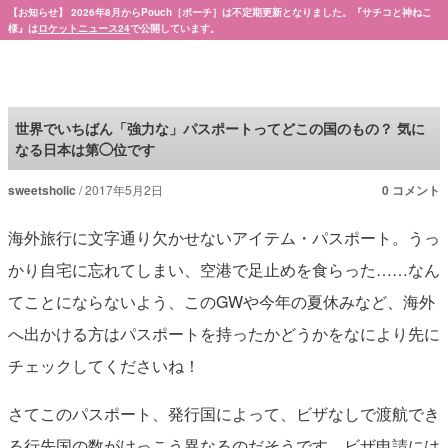
【お知らせ】 2026年8月からPouch［ポーチ］は不定期更新となりました。『サチコと神ねこ
様』は
ロケットニュース24
で公開しています。
Pouch［ポーチ］
世界でいちばん「強力な」パスポートってどこの国のもの？ 気に
なる日本は第◯位です
sweetsholic
2017年5月2日
0 コメント
海外旅行に文字通り欠かせないアイテム・パスポート。うっ
かり自宅に忘れてしまい、空港で足止めを食らった……なん
てことにならないよう、このGWや今年の夏休みなど、海外
へ出かける方はパスポートを持ったかどうかをなにより先に
チェックしてくださいね！
さてこのパスポート、発行国によって、ビザなしで渡航でき
る行先国の数がけっこう異なるのだそうです。ビザ申請には