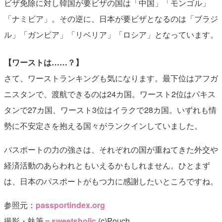
ビザ免除に対し韓国が要ビザの国は「中国」「モンゴル」
「ナミビア」。その逆に、日本が要ビザとなるのは「ブラジ
ル」「ガンビア」「リベリア」「ロシア」となっています。
【ワーストは……？】
さて、ワーストランキングも気になります。最下位はアフガ
ニスタンで、渡航できるのは24カ国。ワースト2位はパキス
タンで27カ国、ワースト3位はイラクで28カ国。いずれも情
勢に不安定さを抱える国々がランクインしていました。
パスポートの力の強さは、それぞれの国が重ねてきた外交や
経済活動のあらわれともいえるかもしれません。ひとまず
は、日本のパスポートがもつ力に感謝したいところですね。
参照元：
passportindex.org
撮影・執筆＝
sweetsholic
(c)Pouch