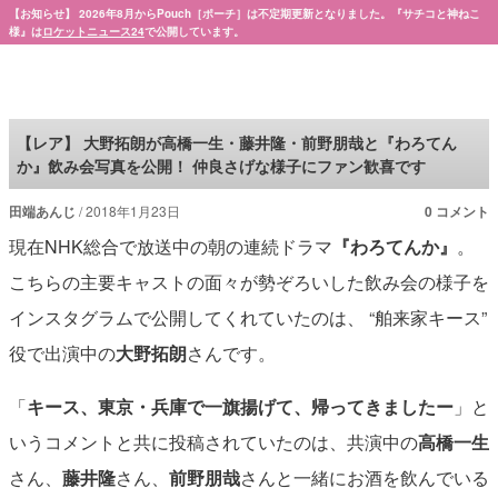
【お知らせ】 2026年8月からPouch［ポーチ］は不定期更新となりました。『サチコと神ねこ
様』は
ロケットニュース24
で公開しています。
Pouch［ポーチ］
【レア】 大野拓朗が高橋一生・藤井隆・前野朋哉と『わろてん
か』飲み会写真を公開！ 仲良さげな様子にファン歓喜です
田端あんじ
2018年1月23日
0 コメント
現在NHK総合で放送中の朝の連続ドラマ
『わろてんか』
。
こちらの主要キャストの面々が勢ぞろいした飲み会の様子を
インスタグラムで公開してくれていたのは、 “舶来家キース”
役で出演中の
大野拓朗
さんです。
「
キース、東京・兵庫で一旗揚げて、帰ってきましたー
」と
いうコメントと共に投稿されていたのは、共演中の
高橋一生
さん、
藤井隆
さん、
前野朋哉
さんと一緒にお酒を飲んでいる