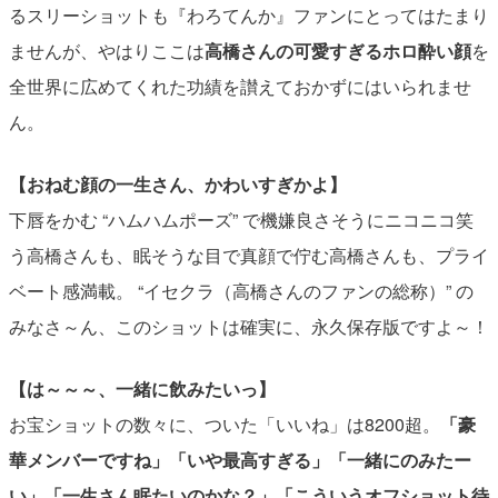
るスリーショットも『わろてんか』ファンにとってはたまり
ませんが、やはりここは
高橋さんの可愛すぎるホロ酔い顔
を
全世界に広めてくれた功績を讃えておかずにはいられませ
ん。
【おねむ顔の一生さん、かわいすぎかよ】
下唇をかむ “ハムハムポーズ” で機嫌良さそうにニコニコ笑
う高橋さんも、眠そうな目で真顔で佇む高橋さんも、プライ
ベート感満載。 “イセクラ（高橋さんのファンの総称）” の
みなさ～ん、このショットは確実に、永久保存版ですよ～！
【は～～～、一緒に飲みたいっ】
お宝ショットの数々に、ついた「いいね」は8200超。
「豪
華メンバーですね」「いや最高すぎる」「一緒にのみたー
い」「一生さん眠たいのかな？」「こういうオフショット待