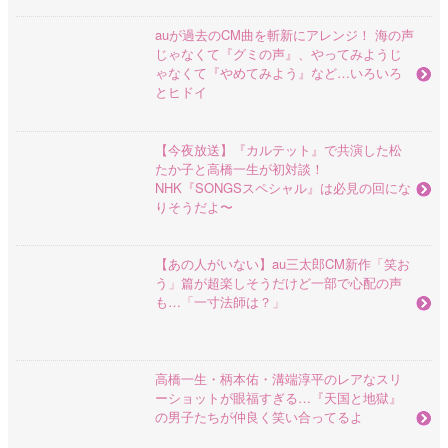
auが過去のCM曲を斬新にアレンジ！ 海の声
じゃなくて『グミの声』、やってみようじ
ゃなくて『やめてみよう』など…いろいろ
とヒドイ
【今夜放送】『カルテット』で共演した松
たか子と高橋一生が初対談！
NHK『SONGSスペシャル』は必見の回にな
りそうだよ〜
【あの人がいない】au三太郎CM新作「笑お
う」篇が超楽しそうだけど一部で心配の声
も…「一寸法師は？」
高橋一生・柄本佑・溝端淳平のレアなスリ
ーショットが眼福すぎる…『天国と地獄』
の男子たちが仲良く笑い合ってるよ