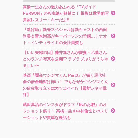
高橋一生さんの魅力あふれる「TVガイド
PERSON」のW表紙が解禁に！ 撮影は世界的写
真家レスリー・キーだよ!!
『逃げ恥』新春スペシャルは新キャストの西田
尚美＆青木崇高がキーパーソンの予感…！ナオ
ト・インティライミの会社員姿も
【いい夫婦の日】藤井隆さんが愛妻・乙葉さん
とのランチ写真を公開♡ ラブラブぶりがうらや
ましい〜
映画『闇金ウシジマくん Part3』が描く現代社
会の借金地獄は怖い！ でもなぜかウシジマくん
の借金取り立てはカッコイイ!?【最新シネマ批
評】
武田真治のインスタがドラマ『凪のお暇』のオ
フショット祭り！ 高橋一生＆中村倫也とのスリ
ーショットや貴重な裏話も