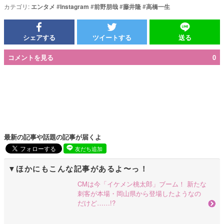
カテゴリ:
エンタメ
#
Instagram
#
前野朋哉
#
藤井隆
#
高橋一生
シェアする
ツイートする
送る
コメントを見る
0
最新の記事や話題の記事が届くよ
友だち追加
ほかにもこんな記事があるよ〜っ！
CMは今「イケメン桃太郎」ブーム！ 新たな
刺客が本場・岡山県から登場したようなの
だけど……!?