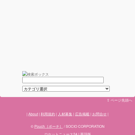
⇪ ページ先頭へ
About
利用規約
人材募集
広告掲載
お問合せ
©
Pouch［ポーチ］
/ SOCIO CORPORATION
ロケットニュース24
|
英語版