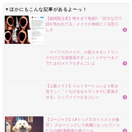
ほかにもこんな記事があるよ〜っ！
【超閲覧注意】怖すぎて鳥肌!! 「巨大な穴で
顔が失われてる」メイクが神経にくる恐ろ
しさ
「イーブイのメイク」が超エキセントリッ
クだけど完成度高すぎぃい！トゲピー＆ぐ
でたまのメイクもすんごいよ
【上級メイク】イルミネーションより私を
見てッ！「くちびるをキラッキラに変身さ
せる」リップメイクがまぶしい
【ゴージャス】LAドッグスタイリストが激
写！ グルーミングして綺麗になったワンコ
たちのMV風動画が超クール