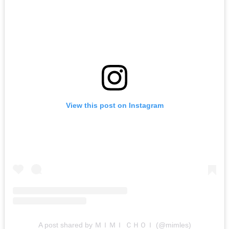
View this post on Instagram
A post shared by ＭＩＭＩ ＣＨＯＩ (@mimles)