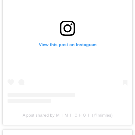
View this post on Instagram
A post shared by ＭＩＭＩ ＣＨＯＩ (@mimles)