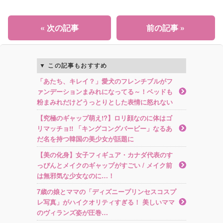
« 次の記事
前の記事 »
この記事もおすすめ
「あたち、キレイ？」愛犬のフレンチブルがフ
ァンデーションまみれになってる～！ベッドも
粉まみれだけどうっとりとした表情に怒れない
【究極のギャップ萌え!?】ロリ顔なのに体はゴ
リマッチョ!! 「キングコングバービー」なるあ
だ名を持つ韓国の美少女が話題に
【美の化身】女子フィギュア・カナダ代表のす
っぴんとメイクのギャップがすごい / メイク前
は無邪気な少女なのに…！
7歳の娘とママの「ディズニープリンセスコスプ
レ写真」がハイクオリティすぎる！ 美しいママ
のヴィランズ姿が圧巻…