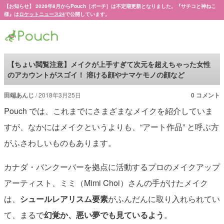
【お知らせ】 2026年8月からPouch［ポーチ］は不定期更新となりました。『サチコと神ねこ
様』は
ロケットニュース24
で公開しています。
Pouch［ポーチ］
【ちょい閲覧注意】メイクが上手すぎて次元を超えちゃった女性
のアカウントがスゴイ！ 溶ける顔やナマケモノの顔など
田端あんじ
2018年3月25日
0 コメント
Pouch では、これまでにさまざまなメイクを紹介していま
すが、なかにはメイクというよりも、“アート作品” と呼ぶ方
がふさわしいものもあります。
カナダ・バンクーバーを拠点に活動するプロのメイクアップ
アーティスト、ミミ（Mimi Choi）さんの手がけたメイク
は、
シュールレアリスム要素
がふんだんに取り入れられてい
て、まるで
幻覚か、悪い夢でも見ているよう
。