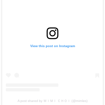
View this post on Instagram
A post shared by ＭＩＭＩ ＣＨＯＩ (@mimles)