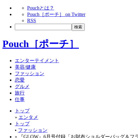
Pouchとは？
Pouch［ポーチ］ on Twitter
RSS
Pouch［ポーチ］
エンターテイメント
美容/健康
ファッション
恋愛
グルメ
旅行
仕事
トップ
»
エンタメ
トップ
•
ファッション
» 『GLOW』6月号付録「お財布ショルダーバッグ＆