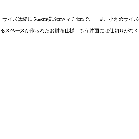
サイズは縦11.5㎝cm横19cm×マチ4cmで、一見、小さめサ
きるスペース
が作られたお財布仕様。もう片面には仕切りがなく