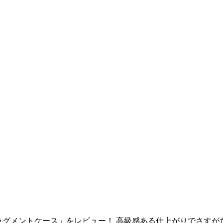
フラグメントケース」をレビュー！ 高級感ある仕上がりでさす