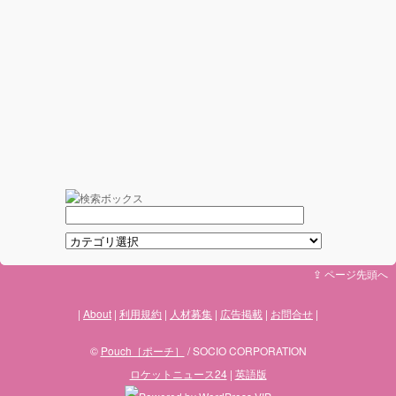
⇪ ページ先頭へ
About
利用規約
人材募集
広告掲載
お問合せ
©
Pouch［ポーチ］
/ SOCIO CORPORATION
ロケットニュース24
|
英語版