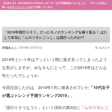
【お知らせ】 2026年8月からPouch［ポーチ］は不定期更新となりました。『サチコと神ねこ
様』は
ロケットニュース24
で公開しています。
Pouch［ポーチ］
「2019年流行りそう」だったモノのランキングを振り返る！ はた
して本当に「ムロツヨシごっこ」は流行ったのか!?
田端あんじ
2019年12月31日
0 コメント
2019年という年はアッという間に過ぎ去ってしまったよう
な気がしますが、みなさんにとって、この2019年はどんな
年だったでしょうか。
今回注目したのは、2019年1月に発表されていた
「10代女子
が選ぶトレンド予測ランキング2019」
。
「流行りそうなコト」という項目の第3位に
「ムロツヨシご