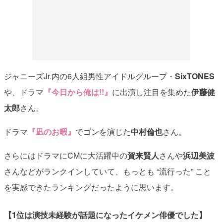
ジャニーズJr.内の6人組男性アイドルグループ・
SixTONES
や、ドラマ
『今日から俺は!!』
に出演し注目を集めた
伊藤健
太郎
さん。
ドラマ
『凪のお暇』
でゴンを演じた
中村倫也
さん。
さらにはドラマにCMに大活躍中の
賀来賢人
さんや
浜辺美波
さんなどがランクインしていて、もっとも “流行った” こと
を実感できたランキングだったように思います。
【1位は演技未経験が話題になったイケメン俳優でした】