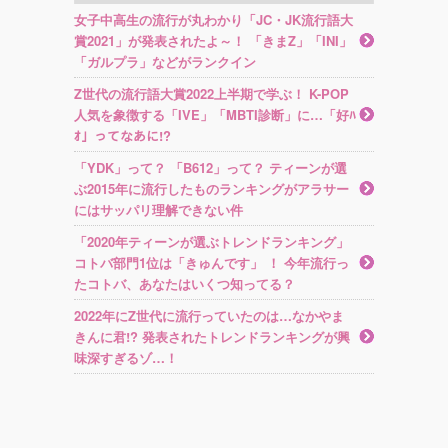
女子中高生の流行が丸わかり「JC・JK流行語大
賞2021」が発表されたよ～！ 「きまZ」「INI」
「ガルプラ」などがランクイン
Z世代の流行語大賞2022上半期で学ぶ！ K-POP
人気を象徴する「IVE」「MBTI診断」に…「好ﾊ
ｵ」ってなあに!?
「YDK」って？ 「B612」って？ ティーンが選
ぶ2015年に流行したものランキングがアラサー
にはサッパリ理解できない件
「2020年ティーンが選ぶトレンドランキング」
コトバ部門1位は「きゅんです」 ！ 今年流行っ
たコトバ、あなたはいくつ知ってる？
2022年にZ世代に流行っていたのは…なかやま
きんに君!? 発表されたトレンドランキングが興
味深すぎるゾ…！