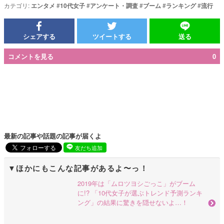
カテゴリ:
エンタメ
#
10代女子
#
アンケート・調査
#
ブーム
#
ランキング
#
流行
シェアする
ツイートする
送る
コメントを見る
0
最新の記事や話題の記事が届くよ
友だち追加
ほかにもこんな記事があるよ〜っ！
2019年は「ムロツヨシごっこ」がブーム
に!? 「10代女子が選ぶトレンド予測ランキ
ング」の結果に驚きを隠せないよ…！