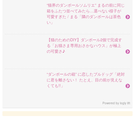
“猫界のダンボールソムリエ” まるの前に同じ
箱をふたつ並べてみたら…選べない様子が
可愛すぎた / まる「隣のダンボールは茶色
い」
【猫のためのDIY】ダンボール2個で完成す
る「お猫さま専用おさかなハウス」が極上
の可愛さ♪
“ダンボールの箱” に恋したブルドッグ「絶対
に君を離さない！ たとえ、目の前が見えな
くても!!」
Powered by
logly lift