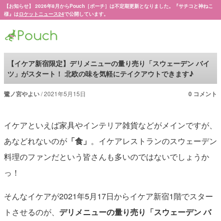
【お知らせ】 2026年8月からPouch［ポーチ］は不定期更新となりました。『サチコと神ねこ
様』は
ロケットニュース24
で公開しています。
Pouch［ポーチ］
【イケア新宿限定】デリメニューの量り売り「スウェーデン バイ
ツ」がスタート！ 北欧の味を気軽にテイクアウトできます♪
鷺ノ宮やよい
2021年5月15日
0 コメント
イケアといえば家具やインテリア雑貨などがメインですが、
あなどれないのが
「食」
。イケアレストランのスウェーデン
料理のファンだという皆さんも多いのではないでしょうか
っ！
そんなイケアが2021年5月17日からイケア新宿1階でスター
トさせるのが、
デリメニューの量り売り「スウェーデン バ