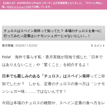
【お知らせ】 2026年8月からPouch［ポーチ］は不定期更新となりました。『サチコと神ねこ
様』は
ロケットニュース24
で公開しています。
Pouch［ポーチ］
チュロスはスペイン発祥って知ってた？ 本場のチュロスを食べに
行ってみた→定番はシナモンシュガーじゃないらしい…！
香月実穂
2022年11月23日
0 コメント
Hola! 海外で暮らす私・香月実穂が現地で感じた「日本で
はありえないこと」や「驚くこと」を紹介するよ！
日本でも親しみのある「チュロス」はスペイン発祥
ってご存
知でしたか？ しかも、定番のチュロスの食べ方は「シナモ
ンシュガー味」……ではないんです！
今回は本場のチュロスの種類や、スペイン定番の食べ方をレ