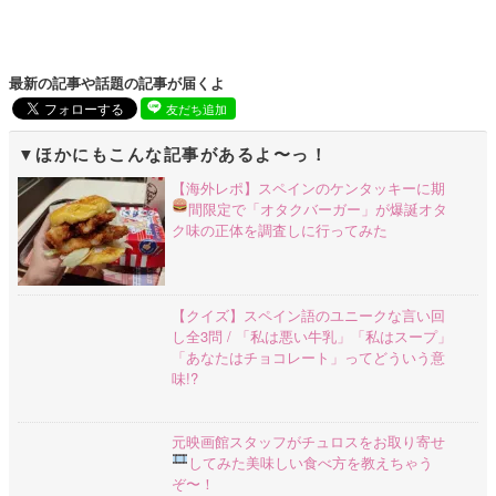
最新の記事や話題の記事が届くよ
友だち追加
ほかにもこんな記事があるよ〜っ！
【海外レポ】スペインのケンタッキーに期
間限定で「オタクバーガー」が爆誕
オタ
ク味の正体を調査しに行ってみた
【クイズ】スペイン語のユニークな言い回
し全3問 / 「私は悪い牛乳」「私はスープ」
「あなたはチョコレート」ってどういう意
味!?
元映画館スタッフがチュロスをお取り寄せ
してみた
美味しい食べ方を教えちゃう
ぞ〜！