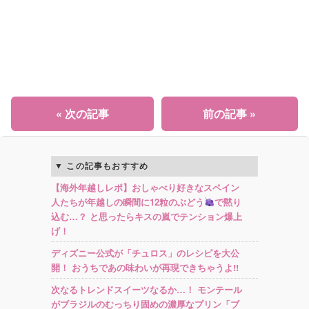
« 次の記事
前の記事 »
この記事もおすすめ
【海外年越しレポ】おしゃべり好きなスペイン
人たちが年越しの瞬間に12粒のぶどう
で黙り
込む…？ と思ったらキスの嵐でテンション爆上
げ！
ディズニー公式が「チュロス」のレシピを大公
開！ おうちであの味わいが再現できちゃうよ!!
次なるトレンドスイーツなるか…！ モンテール
がブラジルのむっちり固めの濃厚なプリン「ブ