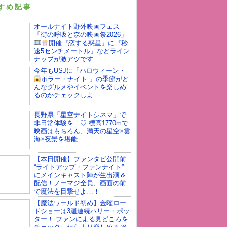
すめ記事
オールナイト野外映画フェス
「街の呼吸と森の映画祭2026」
開催
『恋する惑星』に『秒
速5センチメートル』などライン
ナップが激アツです
今年もUSJに「ハロウィーン・
ホラー・ナイト 」の季節が
ど
んなグルメやイベントを楽しめ
るのかチェックしよ
長野県「星空ナイトシネマ」で
非日常体験を…♡ 標高1770mで
映画はもちろん、満天の星空×雲
海×夜景を堪能
【本日開催】ファンタビ公開前
“ライトアップ・ファンナイト”
にメインキャスト陣が生出演＆
配信！ノーマジ全員、画面の前
で魔法を目撃せよ…！
【魔法ワールド初め】金曜ロー
ドショーは3週連続ハリー・ポッ
ター！ ファンによる見どころを