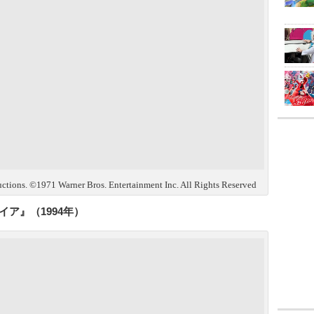
tions. ©1971 Warner Bros. Entertainment Inc. All Rights Reserved
ア』（1994年）