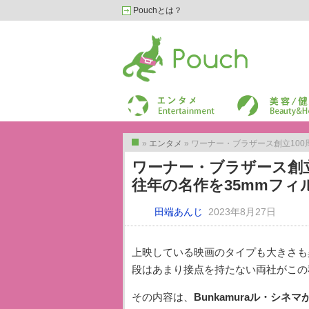
Pouchとは？
Pouch［ポーチ］
エンターテイメント
美容/健康
»
エンタメ
» ワーナー・ブラザース創立100
トップ
ワーナー・ブラザース創立
往年の名作を35mmフ
田端あんじ
2023年8月27日
上映している映画のタイプも大きさも異
段はあまり接点を持たない両社がこの
その内容は、
Bunkamuraル・シ