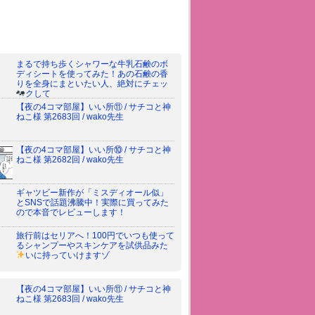
まるで持ち歩くシャワーな牛乳石鹸のボ
ディシートを使ってみた！あの石鹸の香
りを全身にまといたい人、絶対にチェッ
クして
【夜の4コマ部屋】いい所⑪ / サチコと神
ねこ様 第2683回 / wako先生
【夜の4コマ部屋】いい所⑩ / サチコと神
ねこ様 第2682回 / wako先生
ギャツビー新作が「ミスディオール似」
とSNSで話題沸騰中！実際に買ってみた
ので本音でレビューします！
旅行前はセリアへ！100円でいつも使って
るシャンプーやスキンケアを試供品みた
いに持っていけますゾ
【夜の4コマ部屋】いい所⑪ / サチコと神
ねこ様 第2683回 / wako先生