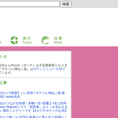
旅行
仕事
らせ
年8月からPouch［ポーチ］は不定期更新となりま
『サチコと神ねこ様』は
ロケットニュース24
で
ています。
記事
の4コマ部屋】いい所⑪ / サチコと神ねこ様 第
3回 / wako先生
点がつながる快感！高橋一生×斎藤工×水上恒司
rime Originalドラマ『犯罪者』はイッキ見が止ま
い傑作ミステリーです【#カウチポテトのお供】
かたで銀ぶら2026】銀座のど真ん中で盆踊り！