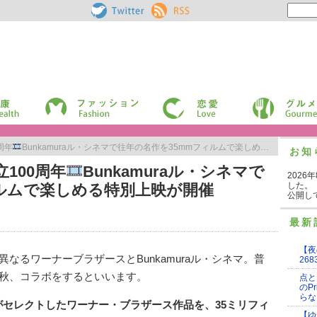
Pouch［ポー
RSS
チ］ on
Twitter
ファッション
恋愛
グルメ
周年
Bunkamuraル・シネマで往年の名作を35mmフィルムで楽しめる特別上映が開催
お知
100周年
Bunkamuraル・シネマで
2026
した。
ィルムで楽しめる特別上映が開催
公開し
最新
【夜
なるワーナーブラザースとBunkamuraル・シネマ。普
268
秋、コラボをするといいます。
点と
のP
らな
ネマがセレクトしたワーナー・ブラザース作品を、35ミリフィ
【ゆ