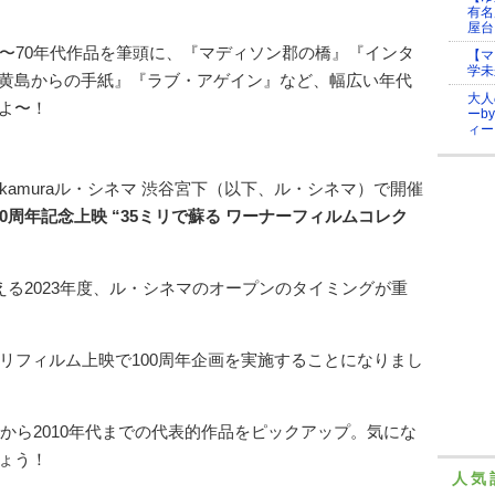
有名
屋台
0〜70年代作品を筆頭に、『マディソン郡の橋』『インタ
【マ
学未
黄島からの手紙』『ラブ・アゲイン』など、幅広い年代
大人
よ〜！
ーb
ィー
Bunkamuraル・シネマ 渋谷宮下（以下、ル・シネマ）で開催
0周年記念上映 “35ミリで蘇る ワーナーフィルムコレク
える2023年度、ル・シネマのオープンのタイミングが重
リフィルム上映で100周年企画を実施することになりまし
半から2010年代までの代表的作品をピックアップ。気にな
ょう！
人気