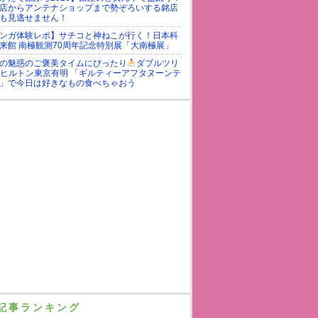
店からアンテナショップまで勢ぞろいする銘店
も見逃せません！
ンガ体験レポ】サチコと神ねこが行く！日本科
来館 南極観測70周年記念特別展「大南極展」
の魅惑のご褒美タイムにぴったり
ダブルツリ
yヒルトン東京有明 「ギルティーアフタヌーンテ
」で今日は好きなもの食べちゃおう
記事ランキング