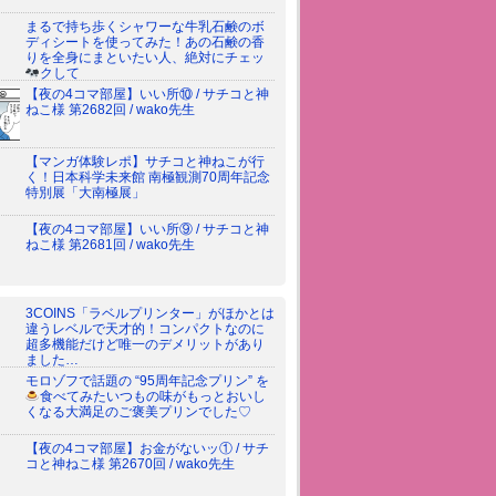
まるで持ち歩くシャワーな牛乳石鹸のボ
ディシートを使ってみた！あの石鹸の香
りを全身にまといたい人、絶対にチェッ
クして
【夜の4コマ部屋】いい所⑩ / サチコと神
ねこ様 第2682回 / wako先生
【マンガ体験レポ】サチコと神ねこが行
く！日本科学未来館 南極観測70周年記念
特別展「大南極展」
【夜の4コマ部屋】いい所⑨ / サチコと神
ねこ様 第2681回 / wako先生
3COINS「ラベルプリンター」がほかとは
違うレベルで天才的！コンパクトなのに
超多機能だけど唯一のデメリットがあり
ました…
モロゾフで話題の “95周年記念プリン” を
食べてみた
いつもの味がもっとおいし
くなる大満足のご褒美プリンでした♡
【夜の4コマ部屋】お金がないッ① / サチ
コと神ねこ様 第2670回 / wako先生