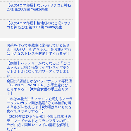
【夜の4コマ部屋】ないッ / サチコと神ね
こ様 第2669回 / wako先生
【夜の4コマ部屋】極地研のねこ② / サチ
コと神ねこ様 第2667回 / wako先生
お茶を作って冷蔵庫に常備している皆さ
ん！HARIO 「むぎちゃん」をお迎えすれ
ば小さなストレスを解消してくれるぞ！
【朗報】バッテリーがなくなると「ごは
ぁぁん」と鳴く猫型ワイヤレスイヤホン
がもふもふになってパワーアップしまし
た
全国に2店舗しかないフィナンシェ専門店
「BEAN to FINANCIER」が手土産にぴっ
たりすぎる！【#舞台女優の手土産リス
ト】
これは本物だ…!! ファミマで買えるマーラ
ータンのカップ麺は熱湯2分で本格的な味
＆辛さが味わえるぞ【#火曜は辛いものを
食べてスッキリする日】
【2026年福袋まとめ⑥】今週は目移り必
至！マクドナルドとフランフランの初コ
ラボに紀ノ国屋やミスドの情報も解禁し
たよ〜！