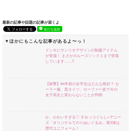
最新の記事や話題の記事が届くよ
友だち追加
ほかにもこんな記事があるよ〜っ！
ドンキにサンリオデザインの制服アイテム
が登場！ まさかのルーズソックスまで登場
しています……!!
【衝撃】84年前の女学生はどんな格好？ セ
ーラー服、黒タイツ、ローファー姿で今の
女子高生と変わらないことが判明
か、かわいすぎる♡ すみっコぐらし×デニー
ズ「オリジナルてのりぬいぐるみ」第3弾は
歴代ユニフォーム！