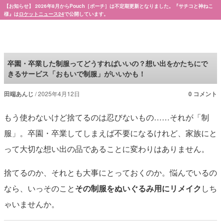
【お知らせ】 2026年8月からPouch［ポーチ］は不定期更新となりました。『サチコと神ねこ
様』は
ロケットニュース24
で公開しています。
Pouch［ポーチ］
卒園・卒業した制服ってどうすればいいの？想い出をかたちにで
きるサービス「おもいで制服」がいいかも！
田端あんじ
2025年4月12日
0 コメント
もう使わないけど捨てるのは忍びないもの……それが「制
服」。卒園・卒業してしまえば不要になるけれど、家族にと
って大切な想い出の品であることに変わりはありません。
捨てるのか、それとも大事にとっておくのか。悩んでいるの
なら、いっそのこと
その制服をぬいぐるみ用にリメイク
しち
ゃいませんか。