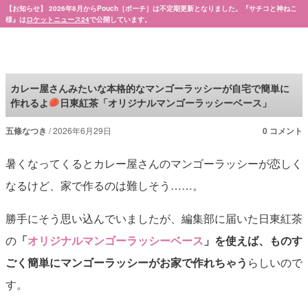
【お知らせ】 2026年8月からPouch［ポーチ］は不定期更新となりました。『サチコと神ねこ
様』は
ロケットニュース24
で公開しています。
Pouch［ポーチ］
カレー屋さんみたいな本格的なマンゴーラッシーが自宅で簡単に
作れるよ
日東紅茶「オリジナルマンゴーラッシーベース」
五條なつき
2026年6月29日
0 コメント
暑くなってくるとカレー屋さんのマンゴーラッシーが恋しく
なるけど、家で作るのは難しそう……。
勝手にそう思い込んでいましたが、編集部に届いた日東紅茶
の
「
オリジナルマンゴーラッシーベース
」を使えば、ものす
ごく簡単にマンゴーラッシーがお家で作れちゃう
らしいので
す。