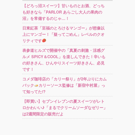
【どろっ沼スイーツ】甘いものとお酒、どっち
も好きなら「PARLOR あらごし大人の果肉の
沼」を常備するのじゃ…！
日東紅茶「至福のとろけるマンゴー」が想像以
上にマンゴー！「疑ってごめん」レベルのクオ
リティです
表参道ヒルズで開催中の「真夏の刺激・涼感グ
ルメ SPICY＆COOL」を楽しんできた！辛いも
の好きさん、ひんやりスイーツ好きさん、必見
です！
コメダ珈琲店の「カリー祭り」が2年ぶりにカム
バック
カリーソース監修は「新宿中村屋」っ
て知ってた!?
【即買い】セブンイレブンの夏スイーツがレト
ロかわいい♪「まるでクリームソーダなゼリー」
は2週間限定の販売だよ