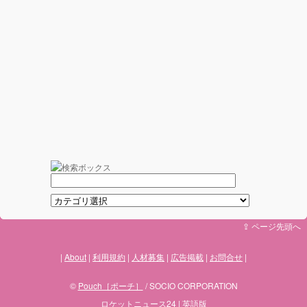
⇪ ページ先頭へ
About
利用規約
人材募集
広告掲載
お問合せ
©
Pouch［ポーチ］
/ SOCIO CORPORATION
ロケットニュース24
|
英語版