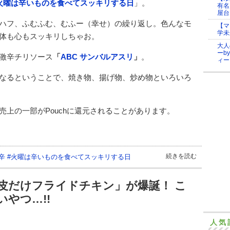
火曜は辛いものを食べてスッキリする日
」。
有名
屋台
ハフ、ふむふむ、むふー（幸せ）の繰り返し。色んなモ
【マ
学未
体も心もスッキリしちゃお。
大人
ーb
激辛チリソース
「
ABC サンバルアスリ
」
。
ィー
なるということで、焼き物、揚げ物、炒め物といろいろ
上の一部がPouchに還元されることがあります。
続きを読む
辛
#
火曜は辛いものを食べてスッキリする日
皮だけフライドチキン」が爆誕！ こ
やつ…!!
人気