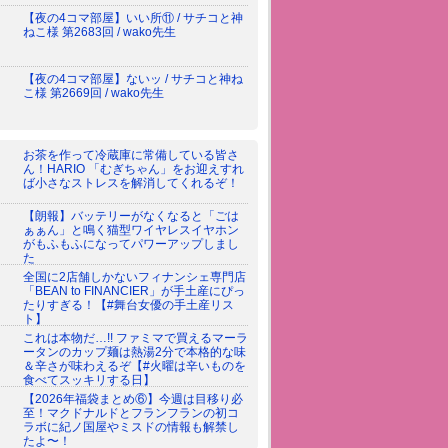
【夜の4コマ部屋】いい所⑪ / サチコと神
ねこ様 第2683回 / wako先生
【夜の4コマ部屋】ないッ / サチコと神ね
こ様 第2669回 / wako先生
お茶を作って冷蔵庫に常備している皆さ
ん！HARIO 「むぎちゃん」をお迎えすれ
ば小さなストレスを解消してくれるぞ！
【朗報】バッテリーがなくなると「ごは
ぁぁん」と鳴く猫型ワイヤレスイヤホン
がもふもふになってパワーアップしまし
た
全国に2店舗しかないフィナンシェ専門店
「BEAN to FINANCIER」が手土産にぴっ
たりすぎる！【#舞台女優の手土産リス
ト】
これは本物だ…!! ファミマで買えるマーラ
ータンのカップ麺は熱湯2分で本格的な味
＆辛さが味わえるぞ【#火曜は辛いものを
食べてスッキリする日】
【2026年福袋まとめ⑥】今週は目移り必
至！マクドナルドとフランフランの初コ
ラボに紀ノ国屋やミスドの情報も解禁し
たよ〜！