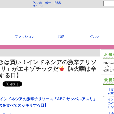
Pouch［ポー
RSS
チ］ on
Twitter
ファッション
恋愛
グルメ
お知
きは買い！インドネシアの激辛チリソ
2026
した。
スリ」がエキゾチックだ
【#火曜は辛
公開し
する日】
最新
【夜
268
点と
のP
らな
【ゆ