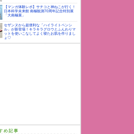
【マンガ体験レポ】サチコと神ねこが行く！
日本科学未来館 南極観測70周年記念特別展
「大南極展」
セザンヌから超便利な「ハイライトペンシ
ル」が新登場！キラキラグロウとふんわりマ
ットを使いこなしてよく寝たお肌を作りまし
ょ♡
すめ記事