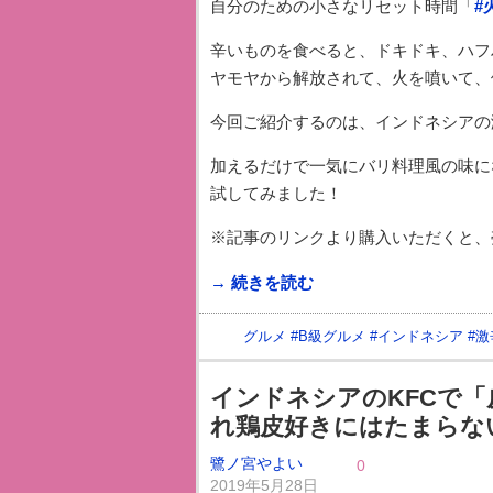
自分のための小さなリセット時間「
#
辛いものを食べると、ドキドキ、ハフ
ヤモヤから解放されて、火を噴いて、
今回ご紹介するのは、インドネシアの
加えるだけで一気にバリ料理風の味に
試してみました！
※記事のリンクより購入いただくと、売
→ 続きを読む
グルメ
#
B級グルメ
#
インドネシア
#
激
インドネシアのKFCで「
れ鶏皮好きにはたまらない
鷺ノ宮やよい
0
2019年5月28日