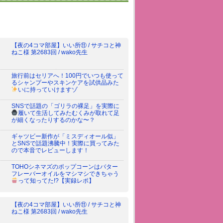
【夜の4コマ部屋】いい所⑪ / サチコと神
ねこ様 第2683回 / wako先生
旅行前はセリアへ！100円でいつも使って
るシャンプーやスキンケアを試供品みた
いに持っていけますゾ
SNSで話題の「ゴリラの裸足」を実際に
履いて生活してみた
むくみが取れて足
が細くなったりするのかな〜？
ギャツビー新作が「ミスディオール似」
とSNSで話題沸騰中！実際に買ってみた
ので本音でレビューします！
TOHOシネマズのポップコーンはバター
フレーバーオイルをマシマシできちゃう
って知ってた!?
【実録レポ】
【夜の4コマ部屋】いい所⑪ / サチコと神
ねこ様 第2683回 / wako先生