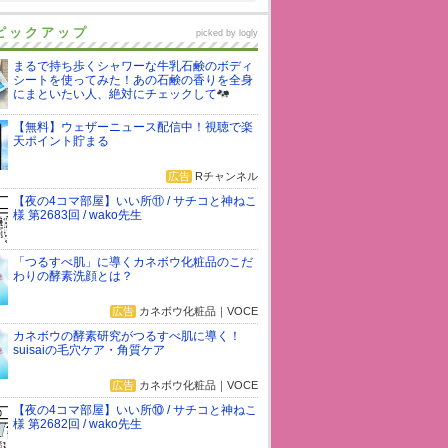
ピックアップ
picked by
logly
まるで持ち歩くシャワーな牛乳石鹸のボディ
シートを使ってみた！あの石鹸の香りを全身
にまといたい人、絶対にチェックして
【無料】ウェザーニュース配信中！視聴で楽
天ポイント貯まる
広告
Rチャンネル
【夜の4コマ部屋】いい所⑪ / サチコと神ねこ
様 第2683回 / wako先生
「つるすべ肌」に導くカネボウ化粧品のこだ
わりの酵素洗顔とは？
広告
カネボウ化粧品｜VOCE
カネボウの酵素研究がつるすべ肌に導く！
suisaiの毛穴ケア・角質ケア
広告
カネボウ化粧品｜VOCE
【夜の4コマ部屋】いい所⑩ / サチコと神ねこ
様 第2682回 / wako先生