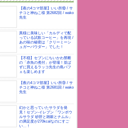
【夜の4コマ部屋】いい所⑩ / サ
チコと神ねこ様 第2682回 / wako
先生
異様に美味しい「カルディで配
っている試飲コーヒー」を再現 /
あの味の秘密は「クリーミーシ
ュガーパウダー」でした！
【不穏】セブンにちいかわ禁断
の「赤魚の煮付」が登場！並ば
ずに買えるラッコ先生の島パフ
ェも楽しめます
【夜の4コマ部屋】いい所⑨ / サ
チコと神ねこ様 第2681回 / wako
先生
幻かと思っていたサラダを発
見！セブン-イレブン「ワンボウ
ルサラダ 砂肝と雑穀とナムル」
の満足度が270kcalなのにすご
い…！