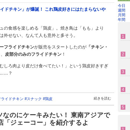
今日
週間
月間
年間
ュの食感を楽しめる「鶏皮」。焼き鳥は「もも」より
は外せない、なんて人も意外と多そう。
ーフライドチキン
が販売をスタートしたのが
「チキン・
り、
皮部分のみのフライドチキン
！
むしろ肉より皮だけ食べてたい！」という鶏皮好きすぎ
……？
続きを読む
フライドチキン
#
スナック
#
鶏皮
ツなのにケーキみたい！ 東南アジアで
店「ジェーコー」を紹介するよ