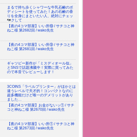
まるで持ち歩くシャワーな牛乳石鹸のボ
ディシートを使ってみた！あの石鹸の香
りを全身にまといたい人、絶対にチェッ
クして
【夜の4コマ部屋】いい所⑩ / サチコと神
ねこ様 第2682回 / wako先生
【夜の4コマ部屋】いい所⑨ / サチコと神
ねこ様 第2681回 / wako先生
ギャツビー新作が「ミスディオール似」
とSNSで話題沸騰中！実際に買ってみた
ので本音でレビューします！
3COINS「ラベルプリンター」がほかとは
違うレベルで天才的！コンパクトなのに
超多機能だけど唯一のデメリットがあり
ました…
【夜の4コマ部屋】お金がないッ① / サチ
コと神ねこ様 第2670回 / wako先生
【夜の4コマ部屋】いい所① / サチコと神
ねこ様 第2673回 / wako先生