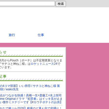
旅行
仕事
らせ
年8月からPouch［ポーチ］は不定期更新となりま
『サチコと神ねこ様』は
ロケットニュース24
で
ています。
記事
の4コマ部屋】いい所⑪ / サチコと神ねこ様 第
3回 / wako先生
点がつながる快感！高橋一生×斎藤工×水上恒司
rime Originalドラマ『犯罪者』はイッキ見が止ま
い傑作ミステリーです【#カウチポテトのお供】
かたで銀ぶら2026】銀座のど真ん中で盆踊り！