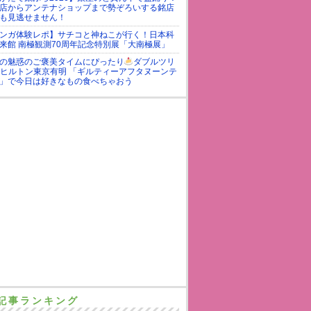
店からアンテナショップまで勢ぞろいする銘店
も見逃せません！
ンガ体験レポ】サチコと神ねこが行く！日本科
来館 南極観測70周年記念特別展「大南極展」
の魅惑のご褒美タイムにぴったり
ダブルツリ
yヒルトン東京有明 「ギルティーアフタヌーンテ
」で今日は好きなもの食べちゃおう
記事ランキング