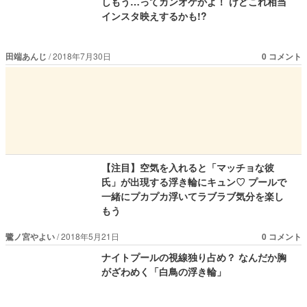
しもう…ってカンオケかよ！ けどこれ相当
インスタ映えするかも!?
田端あんじ
2018年7月30日
0 コメント
【注目】空気を入れると「マッチョな彼
氏」が出現する浮き輪にキュン♡ プールで
一緒にプカプカ浮いてラブラブ気分を楽し
もう
鷺ノ宮やよい
2018年5月21日
0 コメント
ナイトプールの視線独り占め？ なんだか胸
がざわめく「白鳥の浮き輪」