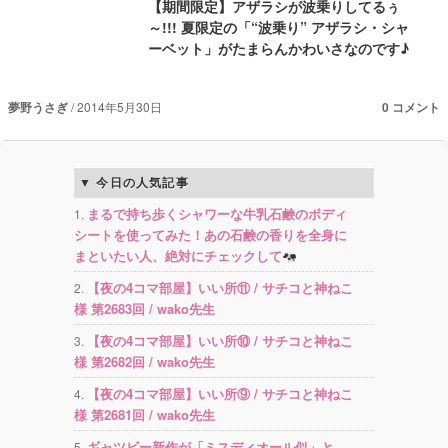
【期間限定】アザラシが波乗りしてるぅ
～!!! 夏限定の「“波乗り” アザラシ・シャ
ーベット」がたまらんかわいさなのです♪
夢野うさぎ
2014年5月30日
0 コメント
今日の人気記事
まるで持ち歩くシャワーな牛乳石鹸のボディ
シートを使ってみた！あの石鹸の香りを全身に
まといたい人、絶対にチェックして
【夜の4コマ部屋】いい所⑪ / サチコと神ねこ
様 第2683回 / wako先生
【夜の4コマ部屋】いい所⑩ / サチコと神ねこ
様 第2682回 / wako先生
【夜の4コマ部屋】いい所⑨ / サチコと神ねこ
様 第2681回 / wako先生
ギャツビー新作が「ミスディオール似」と