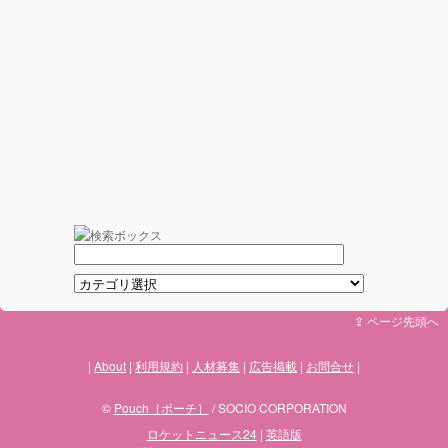
⇪ ページ先頭へ
About
利用規約
人材募集
広告掲載
お問合せ
©
Pouch［ポーチ］
/ SOCIO CORPORATION
ロケットニュース24
|
英語版