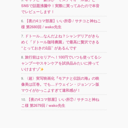
SNSで話題沸騰中！実際に買ってみたので本音
でレビューします！
【夜の4コマ部屋】いい所⑧ / サチコと神ねこ
様 第2680回 / wako先生
ドトール…なんだよね？シャンデリアがきら
めく「ドトール珈琲農園」で最高に贅沢できる
“とっておきの2品” があるんです
旅行前はセリアへ！100円でいつも使ってるシ
ャンプーやスキンケアを試供品みたいに持って
いけますゾ
〈超〉実写映画化『モアナと伝説の海』の映
像美は圧巻。でも…ドウェイン・ジョンソン版
マウイがかっこよすぎて違和感が！
【夜の4コマ部屋】いい所⑦ / サチコと神ね
こ様 第2679回 / wako先生