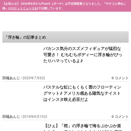
【お知らせ】 2026年8月からPouch［ポーチ］は不定期更新となりました。『サチコと神ねこ
様』は
ロケットニュース24
で公開しています。
Pouch［ポーチ］
「浮き輪」の記事まとめ
バカンス気分のスズメフィギュアが猛烈な
可愛さ！ むちむちボディーに浮き輪がぴっ
たりハマっているよ♪
田端あんじ
2020年7月6日
0 コメント
パステルな虹にもくもく雲のフローティン
グマット♪ アメリカ感ある陽気なテイスト
はインスタ映え必至だよ
田端あんじ
2019年6月15日
0 コメント
【ひぇ】「棺」の浮き輪で海をぷかぷか楽