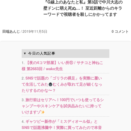
『G線上のあなたと私』第3話で中川大志の
壁ドンに萌え死ぬ…！ 至近距離からのキラ
ーワードで視聴者を殺しにかかってます
田端あんじ
2019年11月5日
0 コメント
今日の人気記事
【夜の4コマ部屋】いい所⑪ / サチコと神ねこ
様 第2683回 / wako先生
SNSで話題の「ゴリラの裸足」を実際に履い
て生活してみた
むくみが取れて足が細くなっ
たりするのかな〜？
旅行前はセリアへ！100円でいつも使ってるシ
ャンプーやスキンケアを試供品みたいに持って
いけますゾ
ギャツビー新作が「ミスディオール似」と
SNSで話題沸騰中！実際に買ってみたので本音