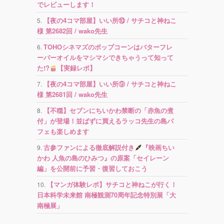
でレビューします！
【夜の4コマ部屋】いい所⑩ / サチコと神ねこ
様 第2682回 / wako先生
TOHOシネマズのポップコーンはバターフレ
ーバーオイルをマシマシできちゃうって知って
た!?
【実録レポ】
【夜の4コマ部屋】いい所⑨ / サチコと神ねこ
様 第2681回 / wako先生
【不穏】セブンにちいかわ禁断の「赤魚の煮
付」が登場！並ばずに買えるラッコ先生の島パ
フェも楽しめます
古参ファンによる徹底解説付き
『映画ちい
かわ 人魚の島のひみつ』の原案「セイレーン
編」を公開前に予習・復習しておこう
【マンガ体験レポ】サチコと神ねこが行く！
日本科学未来館 南極観測70周年記念特別展「大
南極展」