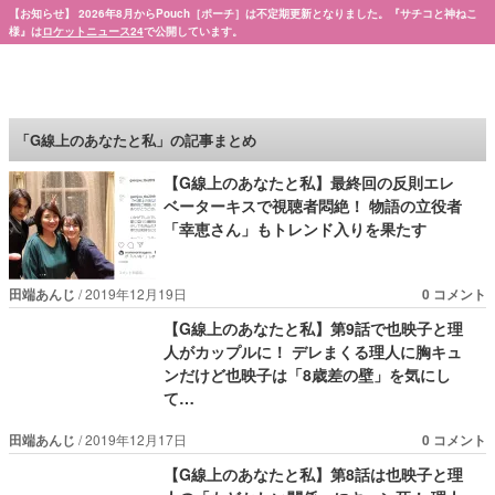
【お知らせ】 2026年8月からPouch［ポーチ］は不定期更新となりました。『サチコと神ねこ
様』は
ロケットニュース24
で公開しています。
Pouch［ポーチ］
「G線上のあなたと私」の記事まとめ
【G線上のあなたと私】最終回の反則エレ
ベーターキスで視聴者悶絶！ 物語の立役者
「幸恵さん」もトレンド入りを果たす
田端あんじ
2019年12月19日
0 コメント
【G線上のあなたと私】第9話で也映子と理
人がカップルに！ デレまくる理人に胸キュ
ンだけど也映子は「8歳差の壁」を気にし
て…
田端あんじ
2019年12月17日
0 コメント
【G線上のあなたと私】第8話は也映子と理