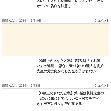
人の「もどかしい関係」にキュン死！ 理人
がついに告白を決意して…
田端あんじ
2019年12月10日
0 コメント
【G線上のあなたと私】第7話は「すれ違
い」の連続！ 恋心に気づきつつ理人を眞於
先生の元に向かわせた也映子が切ない…！
田端あんじ
2019年12月3日
0 コメント
【G線上のあなたと私】第6話は眞於先生の
「誰かに気にしてほしいなら努力をすべ
き」発言に様々な声が集まる