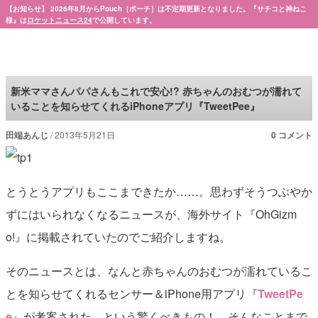
【お知らせ】 2026年8月からPouch［ポーチ］は不定期更新となりました。『サチコと神ねこ
様』は
ロケットニュース24
で公開しています。
Pouch［ポーチ］
新米ママさんパパさんもこれで安心!? 赤ちゃんのおむつが濡れて
いることを知らせてくれるiPhoneアプリ『TweetPee』
田端あんじ
2013年5月21日
0 コメント
とうとうアプリもここまできたか……。思わずそうつぶやか
ずにはいられなくなるニュースが、海外サイト『OhGizm
o!』に掲載されていたのでご紹介しますね。
そのニュースとは、なんと赤ちゃんのおむつが濡れているこ
とを知らせてくれるセンサー＆iPhone用アプリ『
TweetPe
e
』が考案された、という驚くべきもの！ そんなことまで