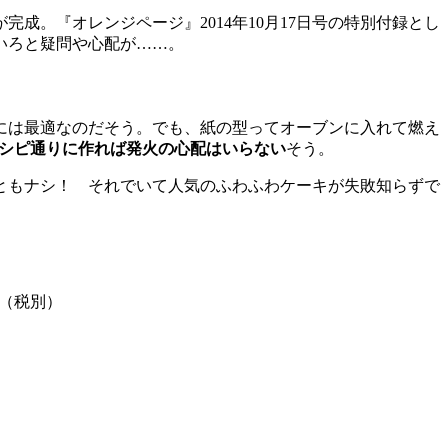
。『オレンジページ』2014年10月17日号の特別付録とし
いろと疑問や心配が……。
には最適なのだそう。でも、紙の型ってオーブンに入れて燃え
シピ通りに作れば発火の心配はいらない
そう。
ともナシ！ それでいて人気のふわふわケーキが失敗知らずで
円（税別）