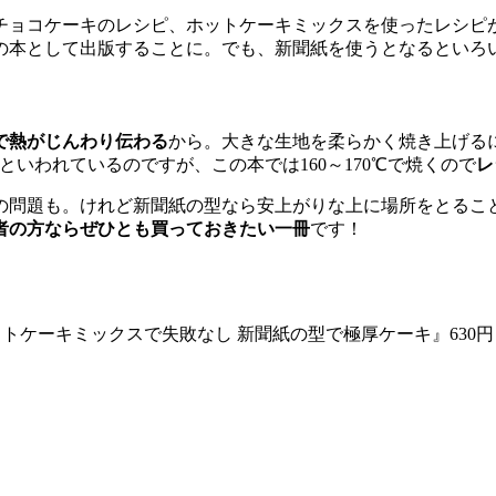
ョコケーキのレシピ、ホットケーキミックスを使ったレシピが完成
の本として出版することに。でも、新聞紙を使うとなるといろ
で熱がじんわり伝わる
から。大きな生地を柔らかく焼き上げる
といわれているのですが、この本では160～170℃で焼くので
レ
の問題も。けれど新聞紙の型なら安上がりな上に場所をとるこ
者の方ならぜひとも買っておきたい一冊
です！
トケーキミックスで失敗なし 新聞紙の型で極厚ケーキ』630