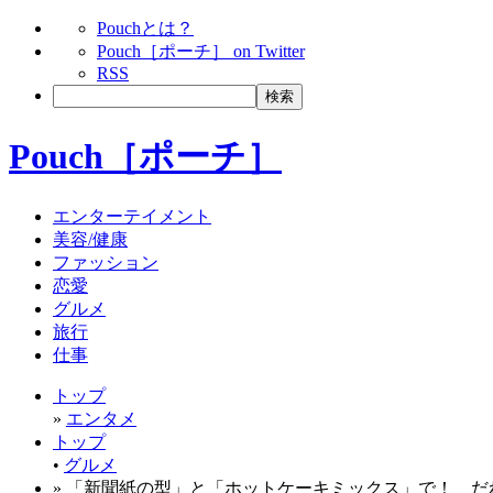
Pouchとは？
Pouch［ポーチ］ on Twitter
RSS
Pouch［ポーチ］
エンターテイメント
美容/健康
ファッション
恋愛
グルメ
旅行
仕事
トップ
»
エンタメ
トップ
•
グルメ
» 「新聞紙の型」と「ホットケーキミックス」で！ 