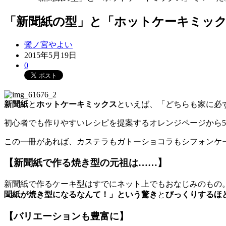
「新聞紙の型」と「ホットケーキミック
鷺ノ宮やよい
2015年5月19日
0
新聞紙
と
ホットケーキミックス
といえば、「どちらも家に必
初心者でも作りやすいレシピを提案するオレンジページから5
この一冊があれば、カステラもガトーショコラもシフォンケ
【新聞紙で作る焼き型の元祖は……】
新聞紙で作るケーキ型はすでにネット上でもおなじみのもの。
聞紙が焼き型になるなんて！」という驚き
と
びっくりするほ
【バリエーションも豊富に】