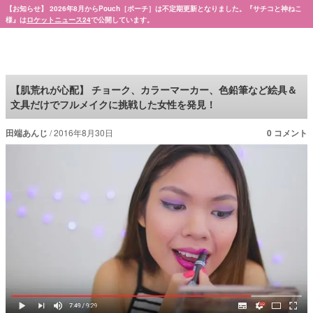
【お知らせ】 2026年8月からPouch［ポーチ］は不定期更新となりました。『サチコと神ねこ
様』は
ロケットニュース24
で公開しています。
Pouch［ポーチ］
【肌荒れが心配】 チョーク、カラーマーカー、色鉛筆など絵具＆
文具だけでフルメイクに挑戦した女性を発見！
田端あんじ
2016年8月30日
0 コメント