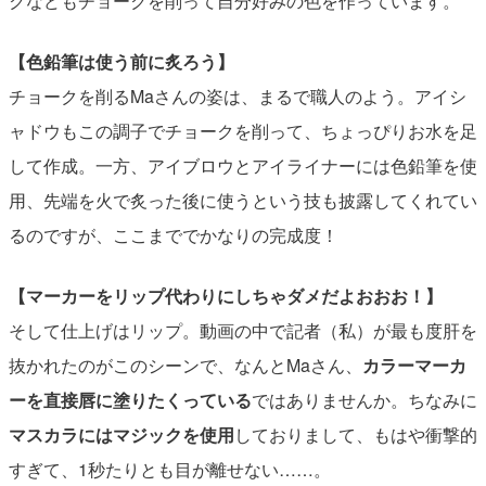
クなどもチョークを削って自分好みの色を作っています。
【色鉛筆は使う前に炙ろう】
チョークを削るMaさんの姿は、まるで職人のよう。アイシ
ャドウもこの調子でチョークを削って、ちょっぴりお水を足
して作成。一方、アイブロウとアイライナーには色鉛筆を使
用、先端を火で炙った後に使うという技も披露してくれてい
るのですが、ここまででかなりの完成度！
【マーカーをリップ代わりにしちゃダメだよおおお！】
そして仕上げはリップ。動画の中で記者（私）が最も度肝を
抜かれたのがこのシーンで、なんとMaさん、
カラーマーカ
ーを直接唇に塗りたくっている
ではありませんか。ちなみに
マスカラにはマジックを使用
しておりまして、もはや衝撃的
すぎて、1秒たりとも目が離せない……。