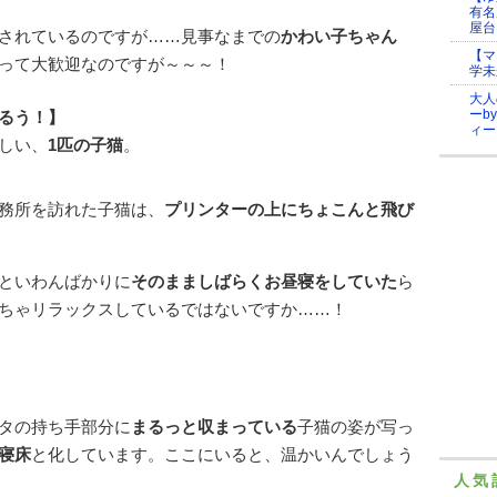
有名
屋台
されているのですが……見事なまでの
かわい子ちゃん
【マ
って大歓迎なのですが～～～！
学未
大人
ーb
るう！】
ィー
しい、
1匹の子猫
。
務所を訪れた子猫は、
プリンターの上にちょこんと飛び
といわんばかりに
そのまましばらくお昼寝をしていた
ら
ちゃリラックスしているではないですか……！
タの持ち手部分に
まるっと収まっている
子猫の姿が写っ
寝床
と化しています。ここにいると、温かいんでしょう
人気