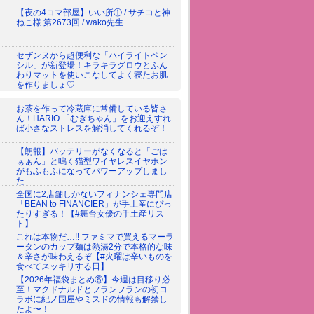
【夜の4コマ部屋】いい所① / サチコと神
ねこ様 第2673回 / wako先生
セザンヌから超便利な「ハイライトペン
シル」が新登場！キラキラグロウとふん
わりマットを使いこなしてよく寝たお肌
を作りましょ♡
お茶を作って冷蔵庫に常備している皆さ
ん！HARIO 「むぎちゃん」をお迎えすれ
ば小さなストレスを解消してくれるぞ！
【朗報】バッテリーがなくなると「ごは
ぁぁん」と鳴く猫型ワイヤレスイヤホン
がもふもふになってパワーアップしまし
た
全国に2店舗しかないフィナンシェ専門店
「BEAN to FINANCIER」が手土産にぴっ
たりすぎる！【#舞台女優の手土産リス
ト】
これは本物だ…!! ファミマで買えるマーラ
ータンのカップ麺は熱湯2分で本格的な味
＆辛さが味わえるぞ【#火曜は辛いものを
食べてスッキリする日】
【2026年福袋まとめ⑥】今週は目移り必
至！マクドナルドとフランフランの初コ
ラボに紀ノ国屋やミスドの情報も解禁し
たよ〜！