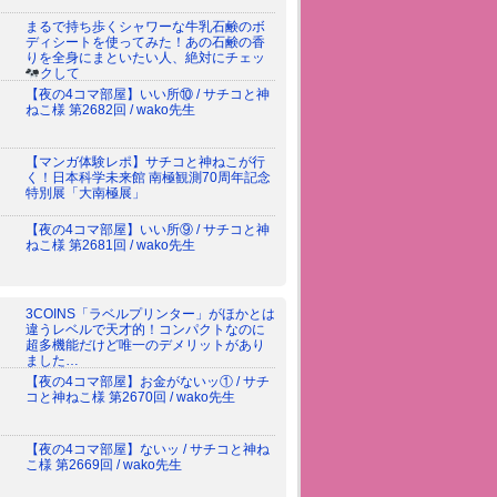
まるで持ち歩くシャワーな牛乳石鹸のボ
ディシートを使ってみた！あの石鹸の香
りを全身にまといたい人、絶対にチェッ
クして
【夜の4コマ部屋】いい所⑩ / サチコと神
ねこ様 第2682回 / wako先生
【マンガ体験レポ】サチコと神ねこが行
く！日本科学未来館 南極観測70周年記念
特別展「大南極展」
【夜の4コマ部屋】いい所⑨ / サチコと神
ねこ様 第2681回 / wako先生
3COINS「ラベルプリンター」がほかとは
違うレベルで天才的！コンパクトなのに
超多機能だけど唯一のデメリットがあり
ました…
【夜の4コマ部屋】お金がないッ① / サチ
コと神ねこ様 第2670回 / wako先生
【夜の4コマ部屋】ないッ / サチコと神ね
こ様 第2669回 / wako先生