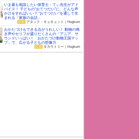
いま最も相談したい保育士・てぃ先生がアド
バイス！ 子どもの“おてつだい”に、どんな声
かけをすればいい？ “おてつだい”を通して生
まれる「家族の会話」
広告
アタック・キュキュット｜Hugkum
おかたづけもできる点がうれしい！ 動物の鳴
き声やセリフが盛りだくさんの「アニア サ
ウンドいっぱい！ おかたづけ動物王国マッ
プ」で、広がる子どもの想像力
広告
タカラトミー｜Hugkum