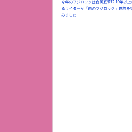
今年のフジロックは台風直撃!? 10年以
るライターが「雨のフジロック」体験を
みました