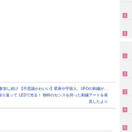
上参加し続け
【不思議かわいい】星座や宇宙人、UFOの刺繍が…
振り返って
LEDで光る！ 独特のセンスを持った刺繍アートを発
見したよ☆