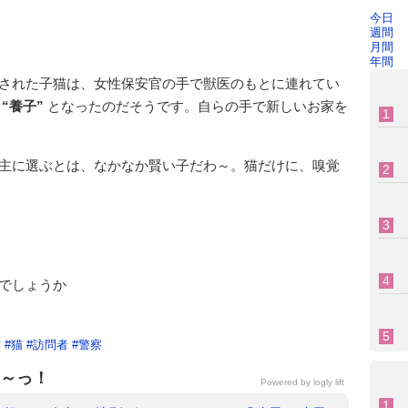
今日
週間
月間
年間
された子猫は、女性保安官の手で獣医のもとに連れてい
“養子”
となったのだそうです。自らの手で新しいお家を
主に選ぶとは、なかなか賢い子だわ～。猫だけに、嗅覚
でしょうか
猫
#
猫
#
訪問者
#
警察
～っ！
Powered by
logly lift