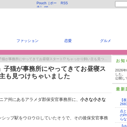
Pouch［ポー
RSS
チ］ on
Twitter
ファッション
恋愛
グルメ
が事務所にやってきてお昼寝スタート!? ちゃっかり飼い主も見つけちゃいました
お知
」子猫が事務所にやってきてお昼寝ス
2026
した。
い主も見つけちゃいました
公開し
最新
ニア州にあるアラメダ郡保安官事務所に、
小さな小さな
【夜
268
点と
のP
ンシップ駅をウロウロしていたそうで、その後保安官事務
らな
【ゆ