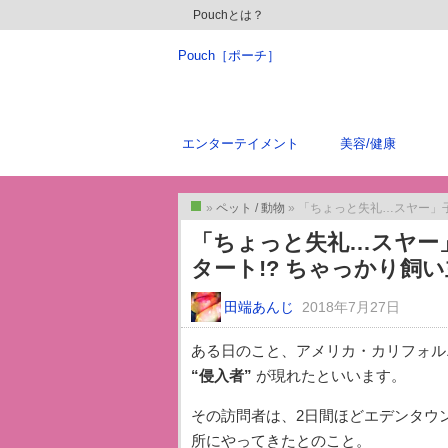
Pouchとは？
Pouch［ポーチ］
エンターテイメント
美容/健康
»
ペット / 動物
» 「ちょっと失礼…スヤー」子猫
トップ
「ちょっと失礼…スヤー
タート!? ちゃっかり飼
田端あんじ
2018年7月27日
ある日のこと、アメリカ・カリフォル
“侵入者”
が現れたといいます。
その訪問者は、2日間ほどエデンタウ
所にやってきたとのこと。