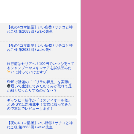
【夜の4コマ部屋】いい所⑪ / サチコと神
ねこ様 第2683回 / wako先生
【夜の4コマ部屋】いい所⑩ / サチコと神
ねこ様 第2682回 / wako先生
旅行前はセリアへ！100円でいつも使って
るシャンプーやスキンケアを試供品みた
いに持っていけますゾ
SNSで話題の「ゴリラの裸足」を実際に
履いて生活してみた
むくみが取れて足
が細くなったりするのかな〜？
ギャツビー新作が「ミスディオール似」
とSNSで話題沸騰中！実際に買ってみた
ので本音でレビューします！
【夜の4コマ部屋】いい所⑪ / サチコと神
ねこ様 第2683回 / wako先生