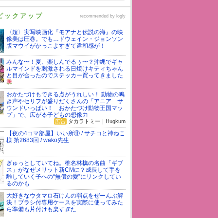
ピックアップ
recommended by
logly
〈超〉実写映画化『モアナと伝説の海』の映
像美は圧巻。でも…ドウェイン・ジョンソン
版マウイがかっこよすぎて違和感が！
みんな〜！夏、楽しんでるぅ〜？沖縄でギャ
ルマインドを刺激される日焼けキティちゃん
と目が合ったのでステッカー買ってきました
おかたづけもできる点がうれしい！ 動物の鳴
き声やセリフが盛りだくさんの「アニア サ
ウンドいっぱい！ おかたづけ動物王国マッ
プ」で、広がる子どもの想像力
広告
タカラトミー｜Hugkum
【夜の4コマ部屋】いい所⑪ / サチコと神ねこ
様 第2683回 / wako先生
ぎゅっとしていてね。椎名林檎の名曲「ギブ
ス」がなぜメリット新CMに？成長して手を
離していく子への“無償の愛”にリンクしてい
るのかも
大好きなウタマロ石けんの弱点をぜーんぶ解
決！ブラシ付専用ケースを実際に使ってみた
ら準備も片付けも楽すぎた