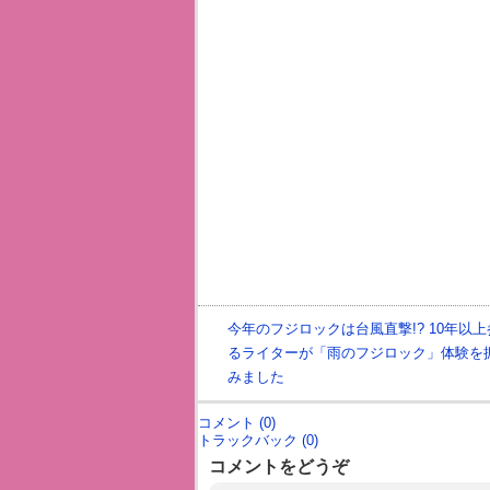
今年のフジロックは台風直撃!? 10年以
るライターが「雨のフジロック」体験を
みました
コメント (0)
トラックバック (0)
コメントをどうぞ