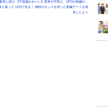
上参加し続け
【不思議かわいい】星座や宇宙人、UFOの刺繍が…
振り返って
LEDで光る！ 独特のセンスを持った刺繍アートを発
見したよ☆