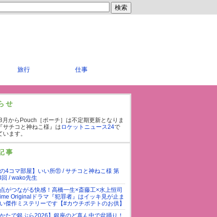
旅行
仕事
らせ
年8月からPouch［ポーチ］は不定期更新となりま
『サチコと神ねこ様』は
ロケットニュース24
で
ています。
記事
の4コマ部屋】いい所⑪ / サチコと神ねこ様 第
3回 / wako先生
点がつながる快感！高橋一生×斎藤工×水上恒司
rime Originalドラマ『犯罪者』はイッキ見が止ま
い傑作ミステリーです【#カウチポテトのお供】
かたで銀ぶら2026】銀座のど真ん中で盆踊り！