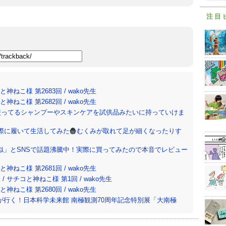
注目
ねこ様 第2683回 / wako先生
ねこ様 第2682回 / wako先生
使ってるシャンプーやスキンケアを試供品みたいに持っていけま
際に履いて生活してみた
むくみが取れて足が細くなったりす
似」とSNSで話題沸騰中！実際に買ってみたので本音でレビュー
ねこ様 第2681回 / wako先生
サチコと神ねこ様 第1回 / wako先生
ねこ様 第2680回 / wako先生
行く！日本科学未来館 南極観測70周年記念特別展「大南極
神ねこ様 第2679回 / wako先生