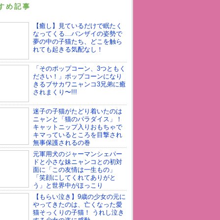
すめ記事
【癒し】見ているだけで眠たく
なってくる…バンザイの姿勢で
夢の中の子猫たち、どこを触ら
れても起きる気配なし！
「そのポップコーン、3つともく
ださい！」ポップコーンになり
きるブサカワニャンコ3兄弟に癒
されまくり〜!!!
迷子の子猫がたどり着いたのは
ニャンと「猫のパラダイス」！
キャットニップ入りおもちゃで
キマっているところを目撃され
無事保護されるの巻
元軍用犬のジャーマンシェパー
ドと小さな妹ニャンコとの初対
面に「この友情は一生もの」
「笑顔にしてくれてありがと
う」と世界中がほっこり
【もらい泣き】9歳の少女の元に
やってきたのは、亡くなった愛
猫そっくりの子猫！ うれし泣き