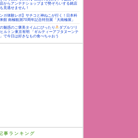
店からアンテナショップまで勢ぞろいする銘店
も見逃せません！
ンガ体験レポ】サチコと神ねこが行く！日本科
来館 南極観測70周年記念特別展「大南極展」
の魅惑のご褒美タイムにぴったり
ダブルツリ
yヒルトン東京有明 「ギルティーアフタヌーンテ
」で今日は好きなもの食べちゃおう
記事ランキング