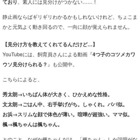
ており
、素人には見分けがつかない……！
静止画ならばギリギリわかるかもしれないけれど、ちょこま
かと元気よく動き回るので、一向に顔が覚えられません。
【見分け方を教えてくれてるんだけど…】
YouTubeには、飼育員さんによる動画『
4つ子のコツメカワ
ウソ見分けられる？
』も公開中。
こちらによると、
秀太朗→いちばん体が大きく、ひかえめな性格。
文太朗→ごはん中、右手挙げがち。しゃくれ。パパ似。
お浜→スリムな顔で体色が薄い。喧嘩が超強い。ママ似。
楓→楓ちゃんは楓ちゃん。
とのこと。なぜか楓ちゃんだけ、「楓ちゃん」しか説明がな