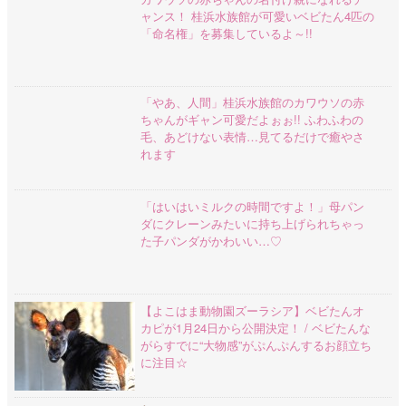
ャンス！ 桂浜水族館が可愛いベビたん4匹の
「命名権」を募集しているよ～!!
「やあ、人間」桂浜水族館のカワウソの赤
ちゃんがギャン可愛だよぉぉ!! ふわふわの
毛、あどけない表情…見てるだけで癒やさ
れます
「はいはいミルクの時間ですよ！」母パン
ダにクレーンみたいに持ち上げられちゃっ
た子パンダがかわいい…♡
【よこはま動物園ズーラシア】ベビたんオ
カピが1月24日から公開決定！ / ベビたんな
がらすでに“大物感”がぷんぷんするお顔立ち
に注目☆