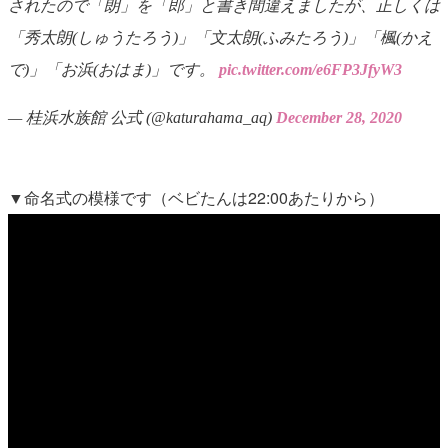
されたので「朗」を「郎」と書き間違えましたが、正しくは
「秀太朗(しゅうたろう)」「文太朗(ふみたろう)」「楓(かえ
で)」「お浜(おはま)」です。
pic.twitter.com/e6FP3JfyW3
— 桂浜水族館 公式 (@katurahama_aq)
December 28, 2020
▼命名式の模様です（ベビたんは22:00あたりから）