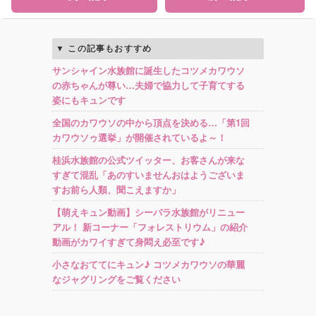
この記事もおすすめ
サンシャイン水族館に誕生したコツメカワウソ
の赤ちゃんが尊い…夫婦で協力して子育てする
姿にもキュンです
全国のカワウソの中から頂点を決める…「第1回
カワウソゥ選挙」が開催されているよ～！
桂浜水族館の公式ツイッター、お客さんが来な
すぎて混乱「あのすいませんおはようございま
すお前ら人類、聞こえますか」
【萌えキュン動画】シーパラ水族館がリニュー
アル！ 新コーナー「フォレストリウム」の紹介
動画がカワイすぎて身悶え必至です♪
小さなおててにキュン♪ コツメカワウソの華麗
なジャグリングをご覧ください