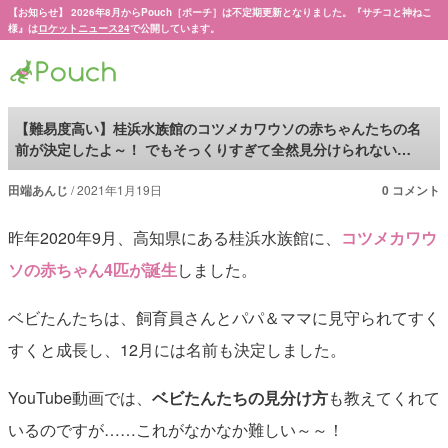
【お知らせ】 2026年8月からPouch［ポーチ］は不定期更新となりました。『サチコと神ねこ
様』は
ロケットニュース24
で公開しています。
Pouch［ポーチ］
【難易度高い】桂浜水族館のコツメカワウソの赤ちゃんたちの名
前が決定したよ～！ でもそっくりすぎて全然見分けられない…
田端あんじ
2021年1月19日
0 コメント
昨年2020年9月、高知県にある桂浜水族館に、
コツメカワウ
ソの赤ちゃん4匹が誕生
しました。
ベビたんたちは、飼育員さんとパパ＆ママに見守られてすく
すくと成長し、12月には名前も決定しました。
YouTube動画では、
ベビたんたちの見分け方
も教えてくれて
いるのですが……これがなかなか難しい～～！