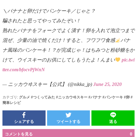
＼バナナと卵だけでパンケーキ／じゃと？
騙されたと思ってやってみたぞい！
熟れたバナナをフォークでよく潰す！卵を入れて泡立つまで
混ぜ、少量の油で焼くだけ！すると、フワフワ食感
バナ
ナ風味のパンケーキ！？が完成じゃ！はちみつと粉砂糖をか
けて、ウイスキーのお供にしてしもうたよ！んまい
pic.twi
tter.com/bfocvPjWnN
— ニッカウヰスキー【公式】 (@nikka_jp)
June 25, 2020
カテゴリ:
グルメ
#
つくってみた
#
ニッカウヰスキー
#
バナナ
#
パンケーキ
#
卵
#
簡単レシピ
シェアする
ツイートする
送る
コメントを見る
0