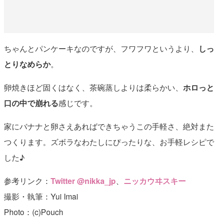
ちゃんとパンケーキなのですが、フワフワというより、
しっ
とりなめらか
。
卵焼きほど固くはなく、茶碗蒸しよりは柔らかい、
ホロっと
口の中で崩れる
感じです。
家にバナナと卵さえあればできちゃうこの手軽さ、絶対また
つくります。ズボラなわたしにぴったりな、お手軽レシピで
した♪
参考リンク：
Twitter @nikka_jp
、
ニッカウヰスキー
撮影・執筆：Yui Imai
Photo：(c)Pouch