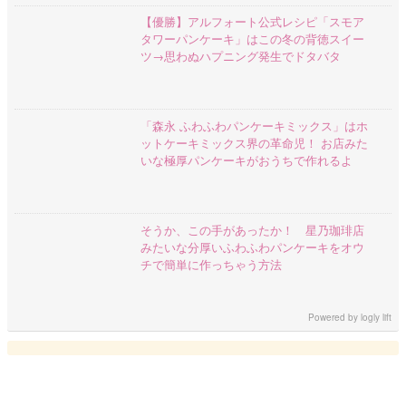
【優勝】アルフォート公式レシピ「スモア
タワーパンケーキ」はこの冬の背徳スイー
ツ→思わぬハプニング発生でドタバタ
「森永 ふわふわパンケーキミックス」はホ
ットケーキミックス界の革命児！ お店みた
いな極厚パンケーキがおうちで作れるよ
そうか、この手があったか！ 星乃珈琲店
みたいな分厚いふわふわパンケーキをオウ
チで簡単に作っちゃう方法
Powered by
logly lift