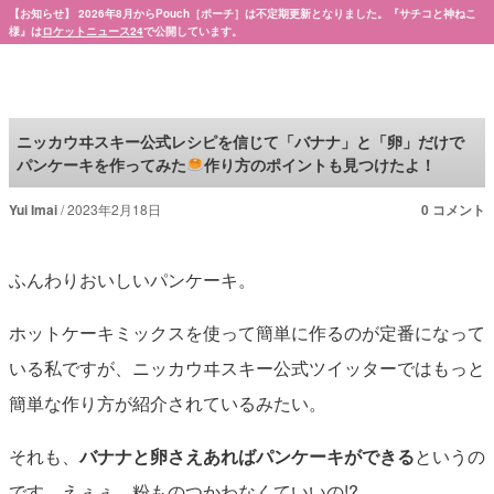
【お知らせ】 2026年8月からPouch［ポーチ］は不定期更新となりました。『サチコと神ねこ
様』は
ロケットニュース24
で公開しています。
Pouch［ポーチ］
ニッカウヰスキー公式レシピを信じて「バナナ」と「卵」だけで
パンケーキを作ってみた
作り方のポイントも見つけたよ！
Yui Imai
2023年2月18日
0 コメント
ふんわりおいしいパンケーキ。
ホットケーキミックスを使って簡単に作るのが定番になって
いる私ですが、ニッカウヰスキー公式ツイッターではもっと
簡単な作り方が紹介されているみたい。
それも、
バナナと卵さえあればパンケーキができる
というの
です。えぇぇ、粉ものつかわなくていいの!?