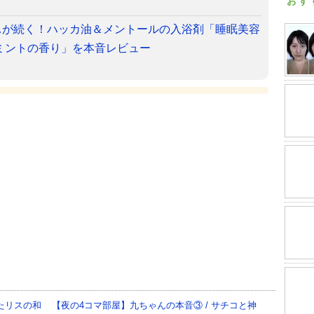
おす
…が続く！ハッカ油＆メントールの入浴剤「睡眠美容
ミントの香り」を本音レビュー
たリスの和
【夜の4コマ部屋】九ちゃんの本音③ / サチコと神