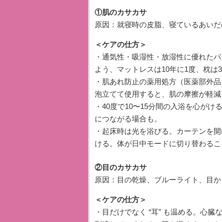
①肌のカサカサ
原因：就寝時の皮脂、寝ているあいだ
＜ケアの仕方＞
・通気性・吸湿性・放湿性に優れたパ
よう、マットレスは10年に1度、枕は
・肌あれ防止の薬用処方（医薬部外品
泡立てて使用すると、肌の摩擦が軽減
・40度で10〜15分間の入浴を心が
につながる場合も。
・起床時は光を浴びる。カーテンを開
ける。体が日中モードに切り替わるこ
②目のカサカサ
原因：目の乾燥、ブルーライト、目か
＜ケアの仕方＞
・目だけでなく “耳” も温める。心