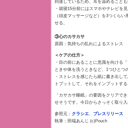
到達しているため、耳を温めることも
・就寝15分前にはスマホやテレビを
（頭皮マッサージなど）を3つくらい
せる。
③心のカサカサ
原因：気持ちの乱れによるストレス
＜ケアの仕方＞
・目の前にあることに意識を向ける「
ときや体を洗うときなど、1つひとつ
・ストレスを感じたら紙に書き出して
トプットして、それをインプットする
「カサカサ睡眠」の要因をクリアでき
せそうです。今日からさっそく取り入
参照元：
クラシエ
、
プレスリリース
執筆：田端あんじ (c)Pouch