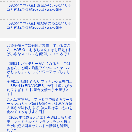
【夜の4コマ部屋】お金がないッ① / サチ
コと神ねこ様 第2670回 / wako先生
【夜の4コマ部屋】極地研のねこ① / サチ
コと神ねこ様 第2666回 / wako先生
お茶を作って冷蔵庫に常備している皆さ
ん！HARIO 「むぎちゃん」をお迎えすれ
ば小さなストレスを解消してくれるぞ！
【朗報】バッテリーがなくなると「ごは
ぁぁん」と鳴く猫型ワイヤレスイヤホン
がもふもふになってパワーアップしまし
た
全国に2店舗しかないフィナンシェ専門店
「BEAN to FINANCIER」が手土産にぴっ
たりすぎる！【#舞台女優の手土産リス
ト】
これは本物だ…!! ファミマで買えるマーラ
ータンのカップ麺は熱湯2分で本格的な味
＆辛さが味わえるぞ【#火曜は辛いものを
食べてスッキリする日】
【2026年福袋まとめ⑥】今週は目移り必
至！マクドナルドとフランフランの初コ
ラボに紀ノ国屋やミスドの情報も解禁し
たよ〜！