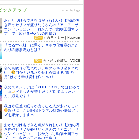
ピックアップ
picked by
logly
おかたづけもできる点がうれしい！ 動物の鳴
き声やセリフが盛りだくさんの「アニア サ
ウンドいっぱい！ おかたづけ動物王国マッ
プ」で、広がる子どもの想像力
広告
タカラトミー｜Hugkum
「つるすべ肌」に導くカネボウ化粧品のこだ
わりの酵素洗顔とは？
広告
カネボウ化粧品｜VOCE
寝ても疲れが取れない、朝スッキリ起きれな
い…
何かとだるさや疲れが溜まる “魔の6
月” はどう乗り切ればいいの！
夜のスキンケアは「YOLU SKIN」ではじめま
しょ
ベタつきが苦手だけど保湿はしたい
方、必見です！
秋は寒暖差で眠りが浅くなる人が多いらしい
頼りにしたい睡眠トラブル対策や快眠グッ
ズを紹介しますっ
おかたづけもできる点がうれしい！ 動物の鳴
き声やセリフが盛りだくさんの「アニア サ
ウンドいっぱい！ おかたづけ動物王国マッ
プ」で、広がる子どもの想像力