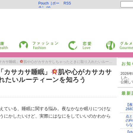
Pouch［ポー
RSS
チ］ on
Twitter
ファッション
恋愛
グルメ
サカサ睡眠」
肌や心がカサカサしちゃったときに取り入れたいルーティーンを知ろう
お知
「カサカサ睡眠」
肌や心がカサカサ
2026
した。
れたいルーティーンを知ろう
公開し
最新
【夜
えている、睡眠に関する悩み。夜なかなか眠りにつけな
268
うにかしたいけど、実際にはなにをしていいのかわから
点と
のP
らな
【ゆ