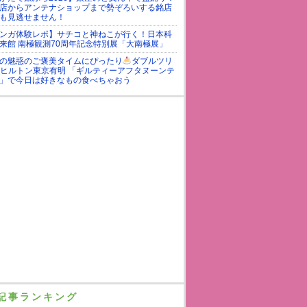
店からアンテナショップまで勢ぞろいする銘店
も見逃せません！
ンガ体験レポ】サチコと神ねこが行く！日本科
来館 南極観測70周年記念特別展「大南極展」
の魅惑のご褒美タイムにぴったり
ダブルツリ
yヒルトン東京有明 「ギルティーアフタヌーンテ
」で今日は好きなもの食べちゃおう
記事ランキング