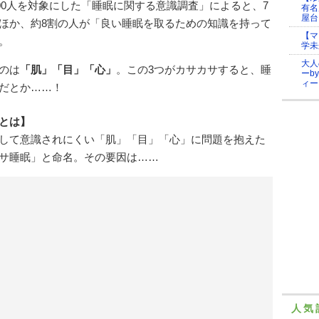
400人を対象にした「睡眠に関する意識調査」によると、7
有名
屋台
ほか、約8割の人が「良い睡眠を取るための知識を持って
【マ
。
学未
大人
のは
「肌」「目」「心」
。この3つがカサカサすると、睡
ーb
ィー
だとか……！
とは】
して意識されにくい「肌」「目」「心」に問題を抱えた
サ睡眠」と命名。その要因は……
人気