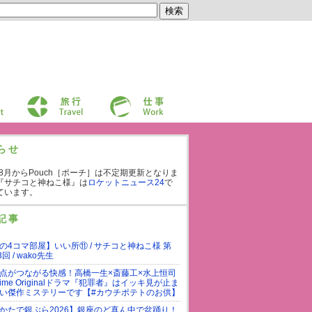
旅行
仕事
らせ
年8月からPouch［ポーチ］は不定期更新となりま
『サチコと神ねこ様』は
ロケットニュース24
で
ています。
記事
の4コマ部屋】いい所⑪ / サチコと神ねこ様 第
3回 / wako先生
点がつながる快感！高橋一生×斎藤工×水上恒司
rime Originalドラマ『犯罪者』はイッキ見が止ま
い傑作ミステリーです【#カウチポテトのお供】
かたで銀ぶら2026】銀座のど真ん中で盆踊り！