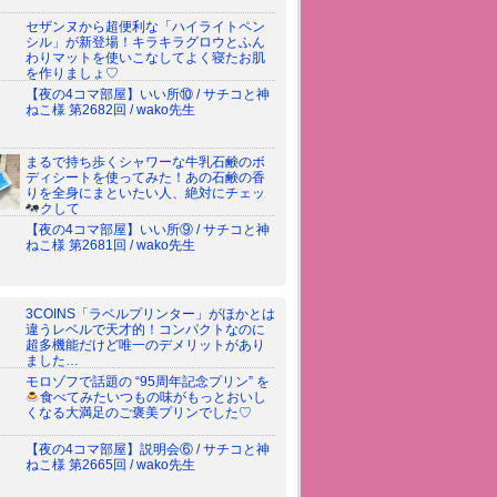
セザンヌから超便利な「ハイライトペン
シル」が新登場！キラキラグロウとふん
わりマットを使いこなしてよく寝たお肌
を作りましょ♡
【夜の4コマ部屋】いい所⑩ / サチコと神
ねこ様 第2682回 / wako先生
まるで持ち歩くシャワーな牛乳石鹸のボ
ディシートを使ってみた！あの石鹸の香
りを全身にまといたい人、絶対にチェッ
クして
【夜の4コマ部屋】いい所⑨ / サチコと神
ねこ様 第2681回 / wako先生
3COINS「ラベルプリンター」がほかとは
違うレベルで天才的！コンパクトなのに
超多機能だけど唯一のデメリットがあり
ました…
モロゾフで話題の “95周年記念プリン” を
食べてみた
いつもの味がもっとおいし
くなる大満足のご褒美プリンでした♡
【夜の4コマ部屋】説明会⑥ / サチコと神
ねこ様 第2665回 / wako先生