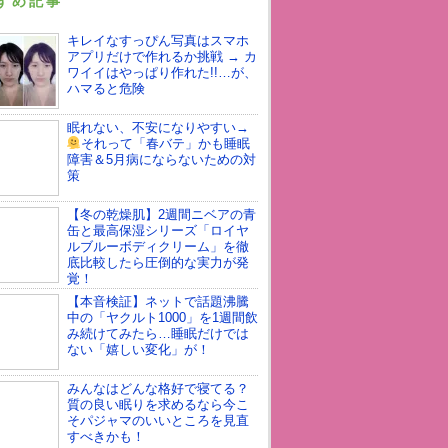
すめ記事
キレイなすっぴん写真はスマホ
アプリだけで作れるか挑戦 → カ
ワイイはやっぱり作れた!!…が、
ハマると危険
眠れない、不安になりやすい→
それって「春バテ」かも
睡眠
障害＆5月病にならないための対
策
【冬の乾燥肌】2週間ニベアの青
缶と最高保湿シリーズ「ロイヤ
ルブルーボディクリーム」を徹
底比較したら圧倒的な実力が発
覚！
【本音検証】ネットで話題沸騰
中の「ヤクルト1000」を1週間飲
み続けてみたら…睡眠だけでは
ない「嬉しい変化」が！
みんなはどんな格好で寝てる？
質の良い眠りを求めるなら今こ
そパジャマのいいところを見直
すべきかも！