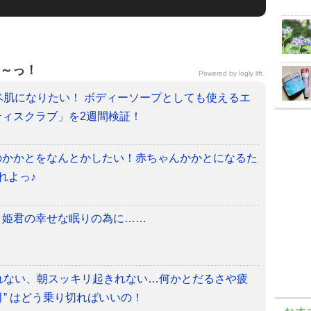
～っ！
Powered by
logly lift
ベ肌になりたい！ ボディーソープ
としても使えるエ
ィスクラブ」を2週間検証！
のかかとをなんとかしたい！赤ちゃんかかとになるた
れよっ♪
】姫君の幸せな眠りの為に……
れない、朝スッキリ起きれない…
何かとだるさや疲
月” はどう乗り切ればいいの！