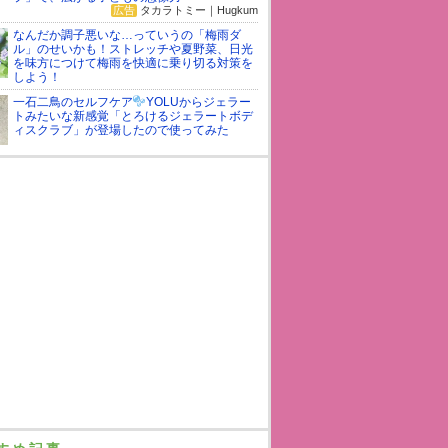
広告
タカラトミー｜Hugkum
なんだか調子悪いな…っていうの「梅雨ダ
ル」のせいかも！ストレッチや夏野菜、日光
を味方につけて梅雨を快適に乗り切る対策を
しよう！
一石二鳥のセルフケア
YOLUからジェラー
トみたいな新感覚「とろけるジェラートボデ
ィスクラブ」が登場したので使ってみた