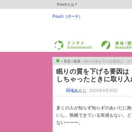
Pouchとは？
Pouch［ポーチ］
エンターテイメント
美容/健康
»
美容 / 健康
» 眠りの質を下げる要因は「カ
トップ
眠りの質を下げる要因は
しちゃったときに取り入
田端あんじ
2024年9月20日
多くの人が知らず知らずのあいだに抱
いし、熟睡できている実感もない。ど
ないーーー。