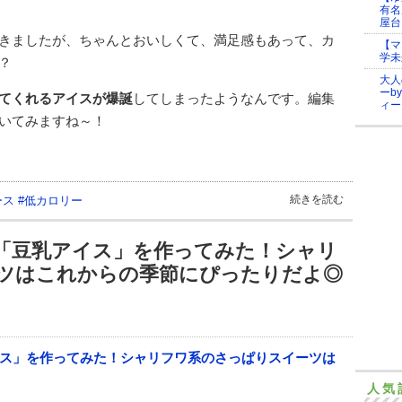
有名
屋台
きましたが、ちゃんとおいしくて、満足感もあって、カ
【マ
学未
？
大人
ーb
てくれるアイスが爆誕
してしまったようなんです。編集
ィー
いてみますね～！
続きを読む
ース
#
低カロリー
「豆乳アイス」を作ってみた！シャリ
ツはこれからの季節にぴったりだよ◎
人気