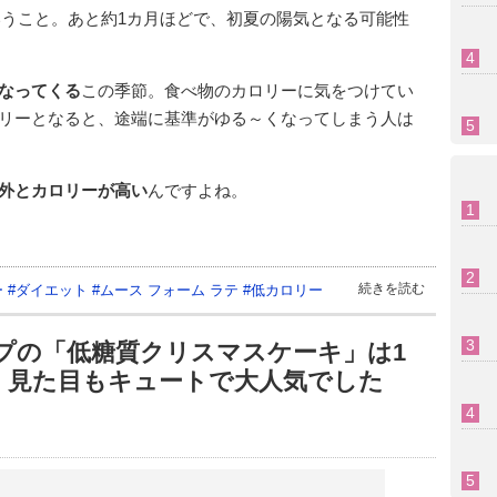
ということ。あと約1カ月ほどで、初夏の陽気となる可能性
なってくる
この季節。食べ物のカロリーに気をつけてい
リーとなると、途端に基準がゆる～くなってしまう人は
外とカロリーが高い
んですよね。
続きを読む
ー
#
ダイエット
#
ムース フォーム ラテ
#
低カロリー
プの「低糖質クリスマスケーキ」は1
い！ 見た目もキュートで大人気でした