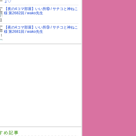
ょ♡
【夜の4コマ部屋】いい所⑩ / サチコと神ねこ
様 第2682回 / wako先生
【夜の4コマ部屋】いい所⑨ / サチコと神ねこ
様 第2681回 / wako先生
すめ記事