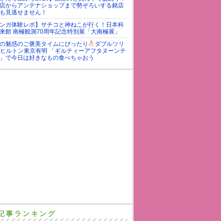
店からアンテナショップまで勢ぞろいする銘店
も見逃せません！
ンガ体験レポ】サチコと神ねこが行く！日本科
来館 南極観測70周年記念特別展「大南極展」
の魅惑のご褒美タイムにぴったり
ダブルツリ
yヒルトン東京有明 「ギルティーアフタヌーンテ
」で今日は好きなもの食べちゃおう
記事ランキング