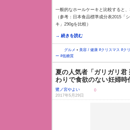
一般的なホールケーキと比較すると、
（参考：日本食品標準成分表2015「
キ」290gを比較）
→ 続きを読む
グルメ
•
美容 / 健康
#
クリスマス
#
ク
ー
#
低糖質
夏の人気者「ガリガリ君 
わりで食欲のない妊婦時
鷺ノ宮やよい
0
2017年5月29日