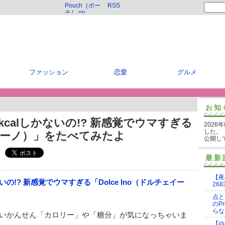
Pouch［ポー
RSS
チ］ on
Twitter
ファッション
恋愛
グルメ
お知
calしかないの!? 新感覚でウマすぎる
2026
した。
チェイーノ）」をたべてみたよ
公開し
最新
【夜
268
点と
のP
らな
いかんせん「カロリー」や「糖分」が気になっちゃいま
【ゆ