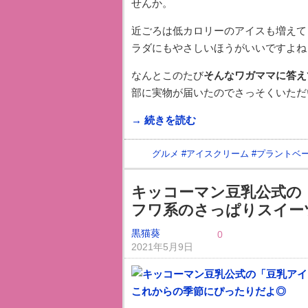
せんか。
近ごろは低カロリーのアイスも増えて
ラダにもやさしいほうがいいですよね
なんとこのたび
そんなワガママに答え
部に実物が届いたのでさっそくいただ
→ 続きを読む
グルメ
#
アイスクリーム
#
プラントベ
キッコーマン豆乳公式の
フワ系のさっぱりスイー
黒猫葵
0
2021年5月9日