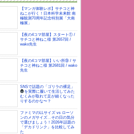
【マンガ体験レポ】サチコと神
ねこが行く！日本科学未来館 南
極観測70周年記念特別展「大南
極展」
【夜の4コマ部屋】スタート① /
サチコと神ねこ様 第2657回 /
wako先生
【夜の4コマ部屋】いい所⑨ / サ
チコと神ねこ様 第2681回 / wako
先生
SNSで話題の「ゴリラの裸足」
を実際に履いて生活してみた
むくみが取れて足が細くなった
りするのかな〜？
ファミマのLLサイズ vs ローソ
ンのメガサイズ…その日の気分
で選びましょう！2026年話題の
「デカドリンク」を比較してみ
た