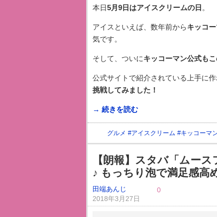
本日
5月9日はアイスクリームの日
。
アイスといえば、数年前から
キッコー
気です。
そして、ついに
キッコーマン公式もこ
公式サイトで紹介されている上手に作
挑戦してみました！
→ 続きを読む
グルメ
#
アイスクリーム
#
キッコーマ
【朗報】スタバ「ムース
♪ もっちり泡で満足感高め
田端あんじ
0
2018年3月27日