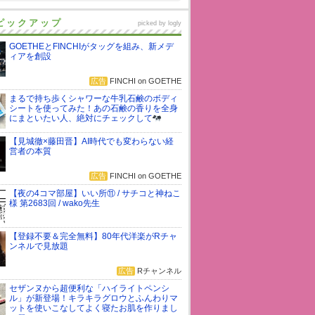
ピックアップ
picked by
logly
GOETHEとFINCHIがタッグを組み、新メデ
ィアを創設
広告
FINCHI on GOETHE
まるで持ち歩くシャワーな牛乳石鹸のボディ
シートを使ってみた！あの石鹸の香りを全身
にまといたい人、絶対にチェックして
【見城徹×藤田晋】AI時代でも変わらない経
営者の本質
広告
FINCHI on GOETHE
【夜の4コマ部屋】いい所⑪ / サチコと神ねこ
様 第2683回 / wako先生
【登録不要＆完全無料】80年代洋楽がRチャ
ンネルで見放題
広告
Rチャンネル
セザンヌから超便利な「ハイライトペンシ
ル」が新登場！キラキラグロウとふんわりマ
ットを使いこなしてよく寝たお肌を作りまし