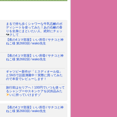
まるで持ち歩くシャワーな牛乳石鹸のボ
ディシートを使ってみた！あの石鹸の香
りを全身にまといたい人、絶対にチェッ
クして
【夜の4コマ部屋】いい所⑪ / サチコと神
ねこ様 第2683回 / wako先生
【夜の4コマ部屋】いい所⑩ / サチコと神
ねこ様 第2682回 / wako先生
ギャツビー新作が「ミスディオール似」
とSNSで話題沸騰中！実際に買ってみた
ので本音でレビューします！
旅行前はセリアへ！100円でいつも使って
るシャンプーやスキンケアを試供品みた
いに持っていけますゾ
【夜の4コマ部屋】いい所⑪ / サチコと神
ねこ様 第2683回 / wako先生