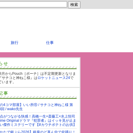
旅行
仕事
らせ
年8月からPouch［ポーチ］は不定期更新となりま
『サチコと神ねこ様』は
ロケットニュース24
で
ています。
記事
の4コマ部屋】いい所⑪ / サチコと神ねこ様 第
3回 / wako先生
点がつながる快感！高橋一生×斎藤工×水上恒司
rime Originalドラマ『犯罪者』はイッキ見が止ま
い傑作ミステリーです【#カウチポテトのお供】
かたで銀ぶら2026】銀座のど真ん中で盆踊り！