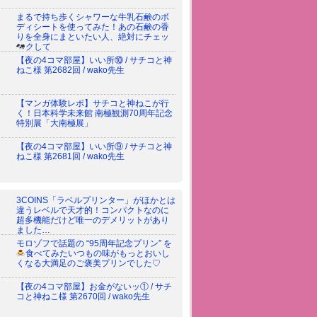
まるで持ち歩くシャワーな牛乳石鹸のボ
ディシートを使ってみた！あの石鹸の香
りを全身にまといたい人、絶対にチェッ
クして
【夜の4コマ部屋】いい所⑩ / サチコと神
ねこ様 第2682回 / wako先生
【マンガ体験レポ】サチコと神ねこが行
く！日本科学未来館 南極観測70周年記念
特別展「大南極展」
【夜の4コマ部屋】いい所⑨ / サチコと神
ねこ様 第2681回 / wako先生
3COINS「ラベルプリンター」がほかとは
違うレベルで天才的！コンパクトなのに
超多機能だけど唯一のデメリットがあり
ました…
モロゾフで話題の “95周年記念プリン” を
食べてみた
いつもの味がもっとおいし
くなる大満足のご褒美プリンでした♡
【夜の4コマ部屋】お金がないッ① / サチ
コと神ねこ様 第2670回 / wako先生