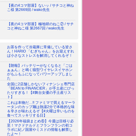
【夜の4コマ部屋】ないッ / サチコと神ね
こ様 第2669回 / wako先生
【夜の4コマ部屋】極地研のねこ② / サチ
コと神ねこ様 第2667回 / wako先生
お茶を作って冷蔵庫に常備している皆さ
ん！HARIO 「むぎちゃん」をお迎えすれ
ば小さなストレスを解消してくれるぞ！
【朗報】バッテリーがなくなると「ごは
ぁぁん」と鳴く猫型ワイヤレスイヤホン
がもふもふになってパワーアップしまし
た
全国に2店舗しかないフィナンシェ専門店
「BEAN to FINANCIER」が手土産にぴっ
たりすぎる！【#舞台女優の手土産リス
ト】
これは本物だ…!! ファミマで買えるマーラ
ータンのカップ麺は熱湯2分で本格的な味
＆辛さが味わえるぞ【#火曜は辛いものを
食べてスッキリする日】
【2026年福袋まとめ⑥】今週は目移り必
至！マクドナルドとフランフランの初コ
ラボに紀ノ国屋やミスドの情報も解禁し
たよ〜！