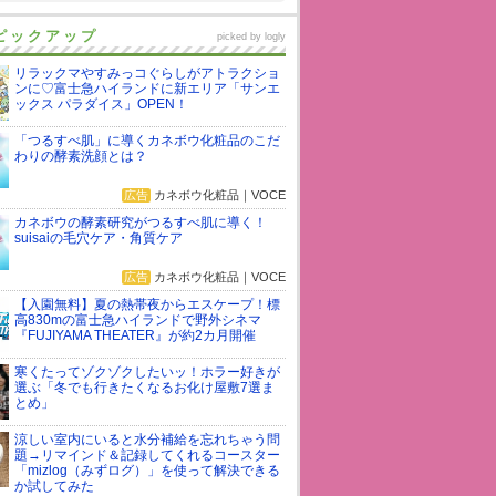
ピックアップ
picked by
logly
リラックマやすみっコぐらしがアトラクショ
ンに♡富士急ハイランドに新エリア「サンエ
ックス パラダイス」OPEN！
「つるすべ肌」に導くカネボウ化粧品のこだ
わりの酵素洗顔とは？
広告
カネボウ化粧品｜VOCE
カネボウの酵素研究がつるすべ肌に導く！
suisaiの毛穴ケア・角質ケア
広告
カネボウ化粧品｜VOCE
【入園無料】夏の熱帯夜からエスケープ！標
高830mの富士急ハイランドで野外シネマ
『FUJIYAMA THEATER』が約2カ月開催
寒くたってゾクゾクしたいッ！ホラー好きが
選ぶ「冬でも行きたくなるお化け屋敷7選ま
とめ」
涼しい室内にいると水分補給を忘れちゃう問
題→リマインド＆記録してくれるコースター
「mizlog（みずログ）」を使って解決できる
か試してみた