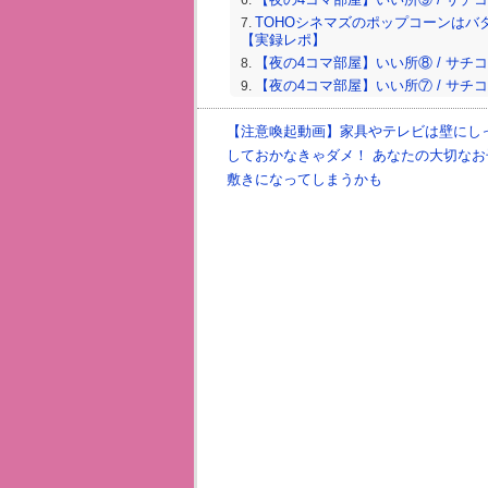
TOHOシネマズのポップコーンはバ
【実録レポ】
【夜の4コマ部屋】いい所⑧ / サチコと神
【夜の4コマ部屋】いい所⑦ / サチコと神
ファミマのLLサイズ vs ローソ
カドリンク」を比較してみた
【注意喚起動画】家具やテレビは壁にし
しておかなきゃダメ！ あなたの大切なお
敷きになってしまうかも