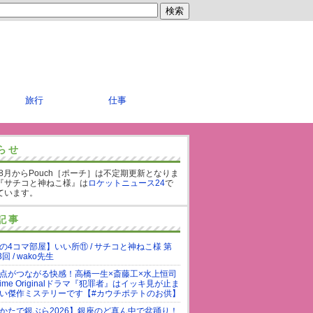
旅行
仕事
らせ
年8月からPouch［ポーチ］は不定期更新となりま
『サチコと神ねこ様』は
ロケットニュース24
で
ています。
記事
の4コマ部屋】いい所⑪ / サチコと神ねこ様 第
3回 / wako先生
点がつながる快感！高橋一生×斎藤工×水上恒司
rime Originalドラマ『犯罪者』はイッキ見が止ま
い傑作ミステリーです【#カウチポテトのお供】
かたで銀ぶら2026】銀座のど真ん中で盆踊り！