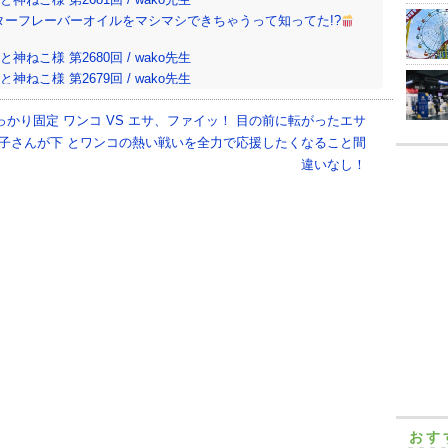
ターフレーバーオイルをマシマシできちゃうって知ってた!?
ねこ様 第2680回 / wako先生
ねこ様 第2679回 / wako先生
ンのメガサイズ…その日の気分で選びましょう！2026年話題の「デ
っかり固定
ワンコ VS エサ、ファイッ！ 目の前に転がったエサ
子さんが下
とワンコの熱い戦いを全力で応援したくなること間
違いなし！
おす