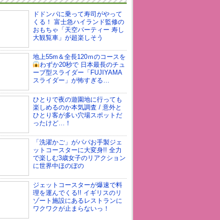
ドドンパに乗って寿司がやって
くる！ 富士急ハイランド監修の
おもちゃ「天空パーティー 寿し
大観覧車」が超楽しそう
地上55m＆全長120ｍのコースを
わずか20秒で
日本最長のチュ
ーブ型スライダー「FUJIYAMA
スライダー」が怖すぎる…
ひとりで夜の遊園地に行っても
楽しめるのか本気調査 / 意外と
ひとり客が多い穴場スポットだ
ったけど…！
「洗濯かご」がパパお手製ジェ
ットコースターに大変身!! 全力
で楽しむ3歳女子のリアクション
に世界中ほのぼの
ジェットコースターが爆速で料
理を運んでくる!! イギリスのリ
ゾート施設にあるレストランに
ワクワクが止まらないっ！