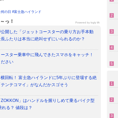
は何の日
#
富士急ハイランド
～っ！
Powered by
logly lift
が公開した「ジェットコースターの乗り方お手本動
社長ふたりは本当に絶叫せずにいられるのか？
コースター乗車中に飛んできたスマホをキャッチ！
ください
＆横回転！ 富士急ハイランドに5年ぶりに登場する絶
「テンテコマイ」がなんだかスゴそう
ZOKKON」はハンドルを握りしめて乗るバイク型
乗れる？ 値段は？