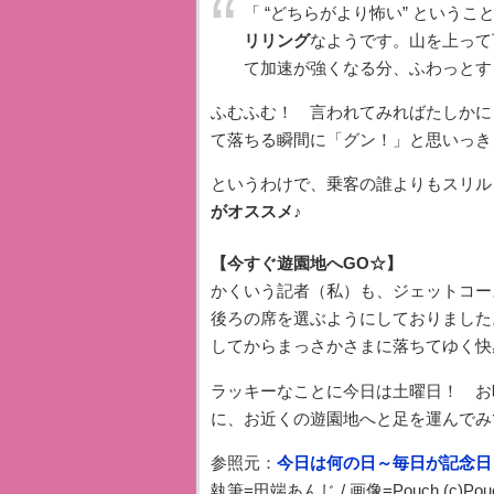
「 “どちらがより怖い” という
リリング
なようです。山を上って
て加速が強くなる分、ふわっとす
ふむふむ！ 言われてみればたしかに
て落ちる瞬間に「グン！」と思いっき
というわけで、乗客の誰よりもスリル
がオススメ♪
【今すぐ遊園地へGO☆】
かくいう記者（私）も、ジェットコー
後ろの席を選ぶようにしておりました
してからまっさかさまに落ちてゆく快
ラッキーなことに今日は土曜日！ お
に、お近くの遊園地へと足を運んでみ
参照元：
今日は何の日～毎日が記念日
執筆=田端あんじ / 画像=Pouch (c)Pou