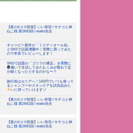
【夜の4コマ部屋】いい所⑪ / サチコと神
ねこ様 第2683回 / wako先生
ギャツビー新作が「ミスディオール似」
とSNSで話題沸騰中！実際に買ってみた
ので本音でレビューします！
SNSで話題の「ゴリラの裸足」を実際に
履いて生活してみた
むくみが取れて足
が細くなったりするのかな〜？
旅行前はセリアへ！100円でいつも使って
るシャンプーやスキンケアを試供品みた
いに持っていけますゾ
【夜の4コマ部屋】いい所⑩ / サチコと神
ねこ様 第2682回 / wako先生
【夜の4コマ部屋】いい所⑪ / サチコと神
ねこ様 第2683回 / wako先生