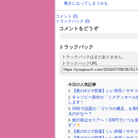
敷きになってしまうかも
コメント (0)
トラックバック (0)
コメントをどうぞ
トラックバック
トラックバックはまだありません。
トラックバックURL
今日の人気記事
【夜の4コマ部屋】いい所⑪ / サチコと神
ギャツビー新作が「ミスディオール
します！
SNSで話題の「ゴリラの裸足」を実
るのかな〜？
旅行前はセリアへ！100円でいつも
すゾ
【夜の4コマ部屋】いい所⑩ / サチコと神
【夜の4コマ部屋】いい所⑨ / サチコと神