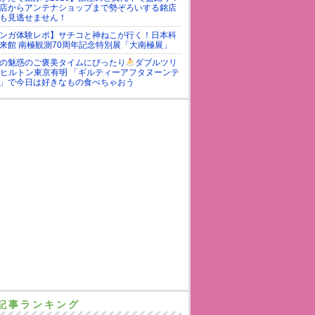
店からアンテナショップまで勢ぞろいする銘店
も見逃せません！
ンガ体験レポ】サチコと神ねこが行く！日本科
来館 南極観測70周年記念特別展「大南極展」
の魅惑のご褒美タイムにぴったり
ダブルツリ
yヒルトン東京有明 「ギルティーアフタヌーンテ
」で今日は好きなもの食べちゃおう
記事ランキング