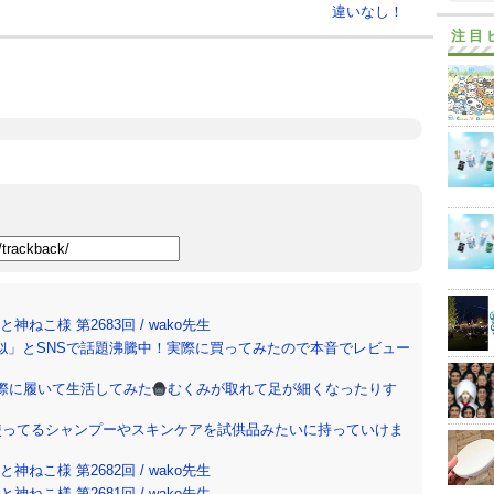
違いなし！
注目
ねこ様 第2683回 / wako先生
似」とSNSで話題沸騰中！実際に買ってみたので本音でレビュー
際に履いて生活してみた
むくみが取れて足が細くなったりす
使ってるシャンプーやスキンケアを試供品みたいに持っていけま
ねこ様 第2682回 / wako先生
ねこ様 第2681回 / wako先生