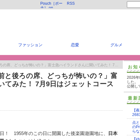
Pouch［ポー
RSS
チ］ on
Twitter
ファッション
恋愛
グルメ
どっちが怖いの？」富士急ハイランドさんに聞いてみた！ 7月9日はジェットコースターの日
お知
前と後ろの席、どっちが怖いの？」富
2026
した。
てみた！ 7月9日はジェットコース
公開し
最新
【夜
268
点と
のP
らな
日！ 1955年のこの日に開園した後楽園遊園地に、
日本
【ゆ