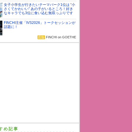
女子小学生が行きたいテーマパーク1位は “小
さくてかわいい” あの子がいるところ！好き
なキャラでも3位に食い込む無双っぷりです
FINCHI主催「IVS2026」トークセッションが
話題に！
広告
FINCHI on GOETHE
すめ記事