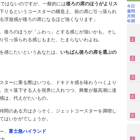
ことではないのですが、一般的には
後ろの席のほうがよりス
今日
下りるというコースターの構造上、前の席に引っ張られ
週間
月間
る浮遊感が後ろの席になるほど強くなります」
年間
、後ろのほうが「ふわっ」とする感じが強いかも。そし
り引っ張られる感じもまた、たまらないわよね。
を感じたいというあなたは、
いちばん後ろの席を選ぶの
スターに乗る際はいつも、ドキドキ感を味わうべくより
。次々落下する人を視界に入れつつ、興奮が最高潮に達
感は、代えがたいもの。
時間のある方はさっそく、ジェットコースターを満喫し
てはいかがでしょうか。
～
、
富士急ハイランド
ch