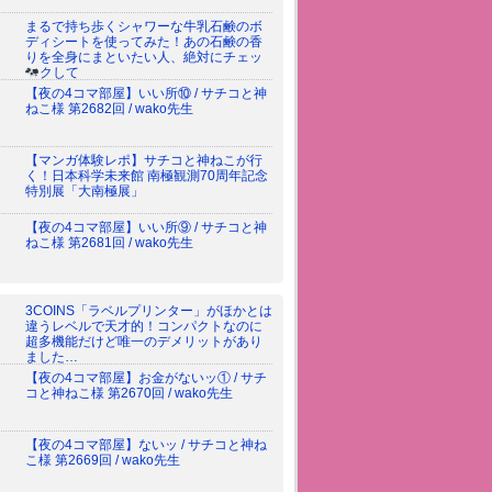
まるで持ち歩くシャワーな牛乳石鹸のボ
ディシートを使ってみた！あの石鹸の香
りを全身にまといたい人、絶対にチェッ
クして
【夜の4コマ部屋】いい所⑩ / サチコと神
ねこ様 第2682回 / wako先生
【マンガ体験レポ】サチコと神ねこが行
く！日本科学未来館 南極観測70周年記念
特別展「大南極展」
【夜の4コマ部屋】いい所⑨ / サチコと神
ねこ様 第2681回 / wako先生
3COINS「ラベルプリンター」がほかとは
違うレベルで天才的！コンパクトなのに
超多機能だけど唯一のデメリットがあり
ました…
【夜の4コマ部屋】お金がないッ① / サチ
コと神ねこ様 第2670回 / wako先生
【夜の4コマ部屋】ないッ / サチコと神ね
こ様 第2669回 / wako先生