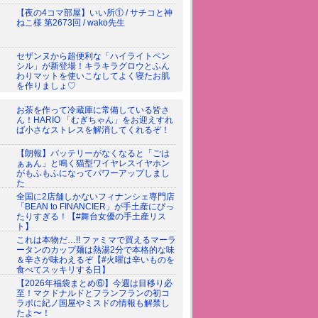
【夜の4コマ部屋】いい所① / サチコと神
ねこ様 第2673回 / wako先生
セザンヌから超便利な「ハイライトペン
シル」が新登場！キラキラグロウとふん
わりマットを使いこなしてよく寝たお肌
を作りましょ♡
お茶を作って冷蔵庫に常備している皆さ
ん！HARIO 「むぎちゃん」をお迎えすれ
ば小さなストレスを解消してくれるぞ！
【朗報】バッテリーがなくなると「ごは
ぁぁん」と鳴く猫型ワイヤレスイヤホン
がもふもふになってパワーアップしまし
た
全国に2店舗しかないフィナンシェ専門店
「BEAN to FINANCIER」が手土産にぴっ
たりすぎる！【#舞台女優の手土産リス
ト】
これは本物だ…!! ファミマで買えるマーラ
ータンのカップ麺は熱湯2分で本格的な味
＆辛さが味わえるぞ【#火曜は辛いものを
食べてスッキリする日】
【2026年福袋まとめ⑥】今週は目移り必
至！マクドナルドとフランフランの初コ
ラボに紀ノ国屋やミスドの情報も解禁し
たよ〜！