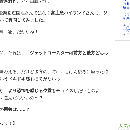
置された
ことが由縁です。
有名
屋台
、後楽園遊園地さんではなく
富士急ハイランドさん
に、
ジ
【マ
学未
いて質問してみました。
大人
ーb
富士急、だからね！
ィー
問、それは、「
ジェットコースターは前方と後方どちら
味わえる。だけど後方の、特にいちばん後ろに座った時
いうドキドキ感
も捨てがたいっ。
ら、
より恐怖を感じる位置
をチョイスしたいものよ
を選んだらいいの〜!?
の回答は……？
って！】
人気