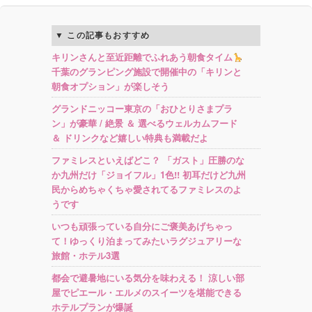
この記事もおすすめ
キリンさんと至近距離でふれあう朝食タイム
千葉のグランピング施設で開催中の「キリンと
朝食オプション」が楽しそう
グランドニッコー東京の「おひとりさまプラ
ン」が豪華 / 絶景 ＆ 選べるウェルカムフード
＆ ドリンクなど嬉しい特典も満載だよ
ファミレスといえばどこ？ 「ガスト」圧勝のな
か九州だけ「ジョイフル」1色!! 初耳だけど九州
民からめちゃくちゃ愛されてるファミレスのよ
うです
いつも頑張っている自分にご褒美あげちゃっ
て！ゆっくり泊まってみたいラグジュアリーな
旅館・ホテル3選
都会で避暑地にいる気分を味わえる！ 涼しい部
屋でピエール・エルメのスイーツを堪能できる
ホテルプランが爆誕