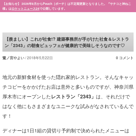
【お知らせ】 2026年8月からPouch［ポーチ］は不定期更新となりました。『サチコと神ねこ
様』は
ロケットニュース24
で公開しています。
Pouch［ポーチ］
【羨ましい】これが社食!? 建築事務所が手がけた社食＆レストラ
ン「2343」の朝食ビュッフェが健康的で美味しそうなのです♡
鷺ノ宮やよい
2018年5月22日
0 コメント
地元の新鮮食材を使った隠れ家的レストラン。そんなキャッ
チコピーをかかげたお店は意外と多いものですが、神奈川県
厚木市にオープンした
レストラン「2343」
は、それだけで
はなく他にもさまざまなユニークな試みがなされているんで
す！
ディナーは1日1組の貸切り予約制で決められたメニューは