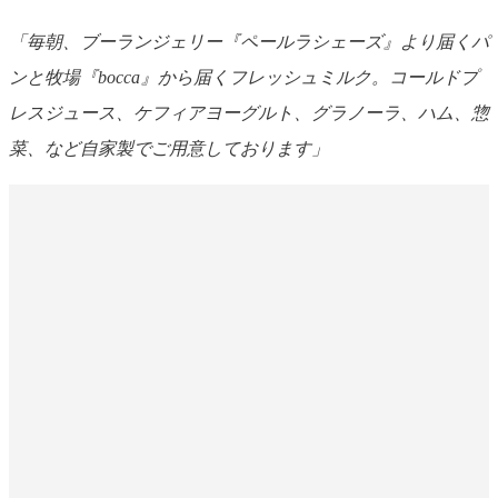
「毎朝、ブーランジェリー『ペールラシェーズ』より届くパ
ンと牧場『bocca』から届くフレッシュミルク。コールドプ
レスジュース、ケフィアヨーグルト、グラノーラ、ハム、惣
菜、など自家製でご用意しております」