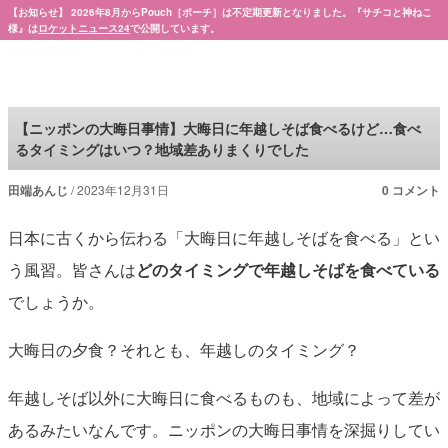
【お知らせ】 2026年8月からPouch［ポーチ］は不定期更新となりました。『サチコと神ねこ
様』は
ロケットニュース24
で公開しています。
Pouch［ポーチ］
【ニッポンの大晦日事情】大晦日に年越しそば食べるけど…食べ
るタイミングはいつ？地域差ありまくりでした
田端あんじ
2023年12月31日
0 コメント
日本に古くから伝わる「大晦日に年越しそばを食べる」とい
う風習。皆さんは
どのタイミングで年越しそばを食べている
でしょうか。
大晦日の夕食？それとも、年越しのタイミング？
年越しそば以外に大晦日に食べるものも、地域によって差が
あるみたいなんです。ニッポンの大晦日事情を深掘りしてい