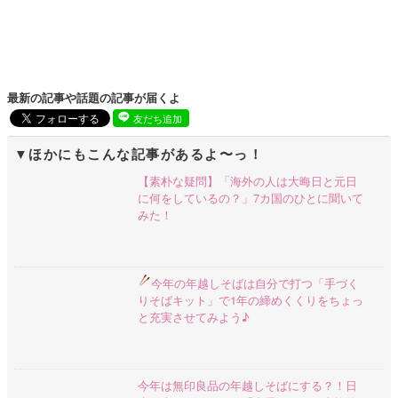
最新の記事や話題の記事が届くよ
友だち追加
ほかにもこんな記事があるよ〜っ！
【素朴な疑問】「海外の人は大晦日と元日
に何をしているの？」7カ国のひとに聞いて
みた！
今年の年越しそばは自分で打つ
「手づく
りそばキット」で1年の締めくくりをちょっ
と充実させてみよう♪
今年は無印良品の年越しそばにする？！日