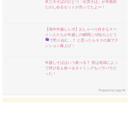
本三大そばのひとつ「出雲そば」が本格的
たのしめるセットが売ってたよ〜！
【海外年越しレポ】おしゃべり好きなスペ
イン人たちが年越しの瞬間に12粒のぶどう
で黙り込む…？ と思ったらキスの嵐でテ
ンション爆上げ！
年越しそばはいつ食べる？ 実は地域によっ
て呼び名も食べるタイミングもバラバラだ
った！
Powered by
logly lift