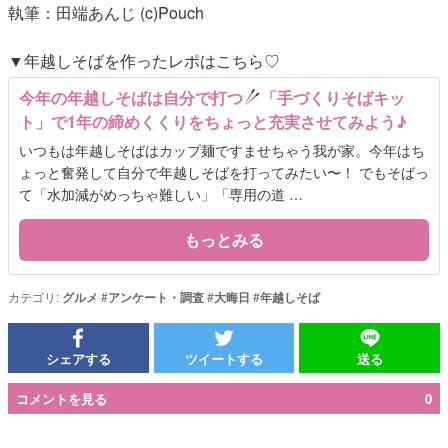
執筆：田端あんじ (c)Pouch
▼年越しそばを作ったレポはこちら♡
今年の年越しそばは自分で打つ
「手づくりそばキッ
ト」で1年の締めくくりをちょっと充実させてみよう♪
いつもは年越しそばはカップ麺ですませちゃう我が家。今年はち
ょっと奮発して自分で年越しそばを打ってみたい〜！ でもそばっ
て「水加減がめっちゃ難しい」「専用の道 …
もっとみる
カテゴリ:
グルメ
#
アンケート・調査
#
大晦日
#
年越しそば
シェアする
ツイートする
送る
コメントを見る
0