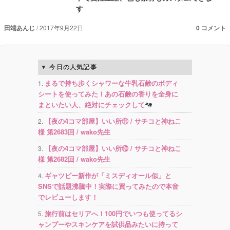
す
田端あんじ
2017年9月22日
0 コメント
今日の人気記事
まるで持ち歩くシャワーな牛乳石鹸のボディ
シートを使ってみた！あの石鹸の香りを全身に
まといたい人、絶対にチェックして
【夜の4コマ部屋】いい所⑪ / サチコと神ねこ
様 第2683回 / wako先生
【夜の4コマ部屋】いい所⑩ / サチコと神ねこ
様 第2682回 / wako先生
ギャツビー新作が「ミスディオール似」と
SNSで話題沸騰中！実際に買ってみたので本音
でレビューします！
旅行前はセリアへ！100円でいつも使ってるシ
ャンプーやスキンケアを試供品みたいに持って