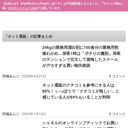
【お知らせ】 2026年8月からPouch［ポーチ］は不定期更新となりました。『サチコと神ねこ
様』は
ロケットニュース24
で公開しています。
Pouch［ポーチ］
「ネット通販」の記事まとめ
24kgの業務用漂白剤に100食分の業務用乾
燥わかめ…深夜1時は「ポチりの魔刻」深夜
のテンションで注文して後悔したスケール
がデカすぎる買い物失敗談
田端あんじ
2026年4月21日
0 コメント
ネット通販のクチコミを参考にする人は
89%！ いっぽうで「クチコミが怪しい」と
感じている人が84%もいることが判明
田端あんじ
2023年1月13日
0 コメント
シャネルのオンラインブティックでお買い