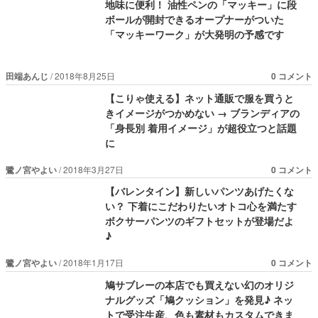
地味に便利！ 油性ペンの「マッキー」に段
ボールが開封できるオープナーがついた
「マッキーワーク」が大発明の予感です
田端あんじ
2018年8月25日
0 コメント
【こりゃ使える】ネット通販で服を買うと
きイメージがつかめない → ブランディアの
「身長別 着用イメージ」が超役立つと話題
に
鷺ノ宮やよい
2018年3月27日
0 コメント
【バレンタイン】新しいパンツあげたくな
い？ 下着にこだわりたいオトコ心を満たす
ボクサーパンツのギフトセットが登場だよ
♪
鷺ノ宮やよい
2018年1月17日
0 コメント
鳩サブレーの本店でも買えない幻のオリジ
ナルグッズ「鳩クッション」を発見♪ ネッ
トで受注生産、色も素材もカスタムできま