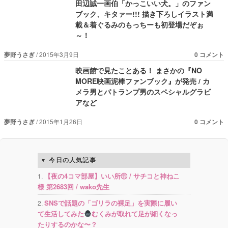
田辺誠一画伯「かっこいい犬。」のファン
ブック、キタァー!!! 描き下ろしイラスト満
載＆着ぐるみのもっちーも初登場だぞぉ
～！
夢野うさぎ
2015年3月9日
0 コメント
映画館で見たことある！ まさかの『NO
MORE映画泥棒ファンブック』が発売 / カ
メラ男とパトランプ男のスペシャルグラビ
アなど
夢野うさぎ
2015年1月26日
0 コメント
今日の人気記事
【夜の4コマ部屋】いい所⑪ / サチコと神ねこ
様 第2683回 / wako先生
SNSで話題の「ゴリラの裸足」を実際に履い
て生活してみた
むくみが取れて足が細くなっ
たりするのかな〜？