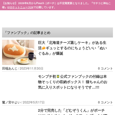
【お知らせ】 2026年8月からPouch［ポーチ］は不定期更新となりました。『サチコと神ねこ
様』は
ロケットニュース24
で公開しています。
Pouch［ポーチ］
「ファンブック」の記事まとめ
巨大「北海道チーズ蒸しケーキ」がある生
活
ギュッとするのにちょうどいい「ぬい
ぐるみ」が爆誕
田端あんじ
2023年11月30日
0 コメント
モンプチ初
公式ファンブックの付録は本
物そっくりの収納ボックス！ 猫ちゃんのお
気に入りスポットになりそうです…!!!
鷺ノ宮やよい
2022年5月17日
0 コメント
2分で完売した「どむぞうくん」がポーチ