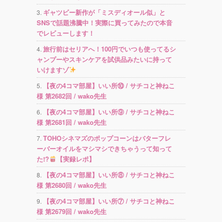
ギャツビー新作が「ミスディオール似」と
SNSで話題沸騰中！実際に買ってみたので本音
でレビューします！
旅行前はセリアへ！100円でいつも使ってるシ
ャンプーやスキンケアを試供品みたいに持って
いけますゾ
【夜の4コマ部屋】いい所⑩ / サチコと神ねこ
様 第2682回 / wako先生
【夜の4コマ部屋】いい所⑨ / サチコと神ねこ
様 第2681回 / wako先生
TOHOシネマズのポップコーンはバターフレ
ーバーオイルをマシマシできちゃうって知って
た!?
【実録レポ】
【夜の4コマ部屋】いい所⑧ / サチコと神ねこ
様 第2680回 / wako先生
【夜の4コマ部屋】いい所⑦ / サチコと神ねこ
様 第2679回 / wako先生