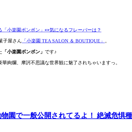
菓子屋さん
「小楽園 TEA SALON ＆ BOUTIQUE」
。
た
「小楽園ボンボン」
です♪
豪華絢爛、摩訶不思議な世界観に魅了されちゃいますっ。
物園で一般公開されてるよ！ 絶滅危惧