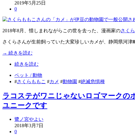
2019年5月25日
0
2018年8月、惜しまれながらこの世を去った、漫画家の
さくら
さくらさんが生前飼っていた大変珍しいカメが、静岡県河津
→ 続きを読む
続きを読む
ペット / 動物
#
さくらももこ
#
カメ
#
動物園
#
絶滅危惧種
ラコステがワニじゃないロゴマークのポ
ユニークです
鷺ノ宮やよい
2018年3月7日
0