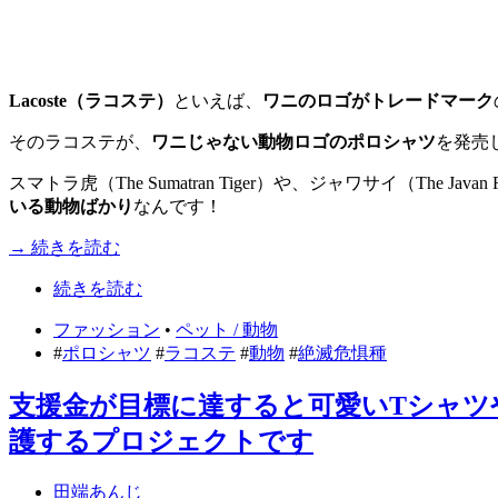
Lacoste（ラコステ）
といえば、
ワニのロゴがトレードマーク
そのラコステが、
ワニじゃない動物ロゴのポロシャツ
を発売
スマトラ虎（The Sumatran Tiger）や、ジャワサイ（The Ja
いる動物ばかり
なんです！
→ 続きを読む
続きを読む
ファッション
•
ペット / 動物
#
ポロシャツ
#
ラコステ
#
動物
#
絶滅危惧種
支援金が目標に達すると可愛いTシャツ
護するプロジェクトです
田端あんじ