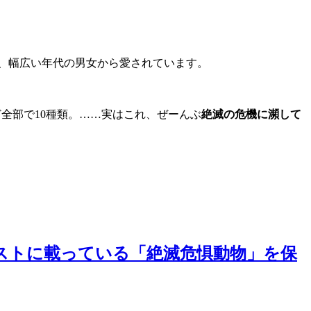
、幅広い年代の男女から愛されています。
ndor）など全部で10種類。……実はこれ、ぜーんぶ
絶滅の危機に瀕して
ストに載っている「絶滅危惧動物」を保