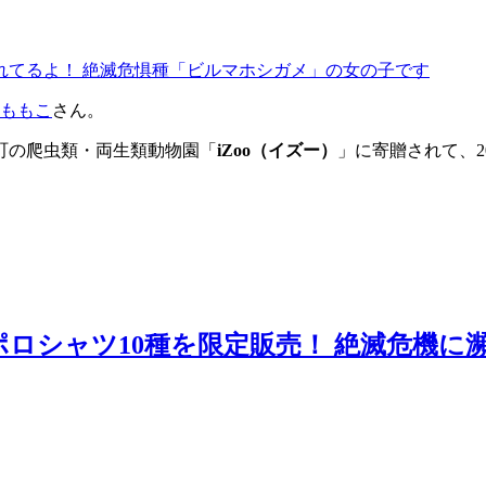
ももこ
さん。
町の爬虫類・両生類動物園「
iZoo（イズー）
」に寄贈されて、2
ロシャツ10種を限定販売！ 絶滅危機に