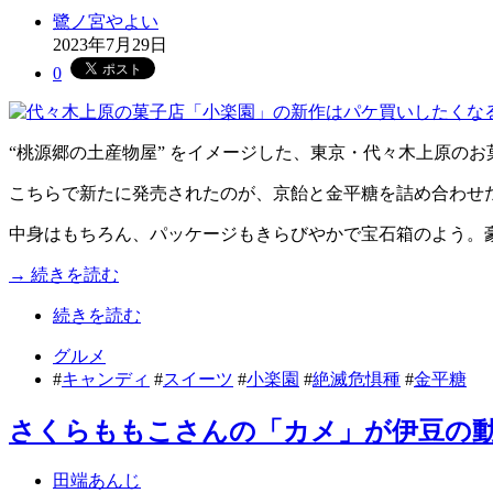
鷺ノ宮やよい
2023年7月29日
0
“桃源郷の土産物屋” をイメージした、東京・代々木上原のお
こちらで新たに発売されたのが、京飴と金平糖を詰め合わせ
中身はもちろん、パッケージもきらびやかで宝石箱のよう。
→ 続きを読む
続きを読む
グルメ
#
キャンディ
#
スイーツ
#
小楽園
#
絶滅危惧種
#
金平糖
さくらももこさんの「カメ」が伊豆の動
田端あんじ