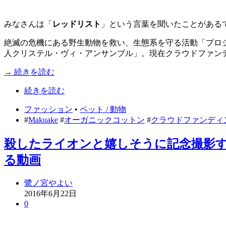
みなさんは「
レッドリスト
」という言葉を聞いたことがあるで
絶滅の危機にある野生動物を救い、生態系を守る活動「プロジェ
人クリステル・ヴィ・アンサンブル」。現在クラウドファンディ
→ 続きを読む
続きを読む
ファッション
•
ペット / 動物
#
Makuake
#
オーガニックコットン
#
クラウドファンディ
殺したライオンと嬉しそうに記念撮影す
る動画
鷺ノ宮やよい
2016年6月22日
0