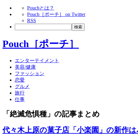
Pouchとは？
Pouch［ポーチ］ on Twitter
RSS
Pouch［ポーチ］
エンターテイメント
美容/健康
ファッション
恋愛
グルメ
旅行
仕事
「絶滅危惧種」の記事まとめ
代々木上原の菓子店「小楽園」の新作は