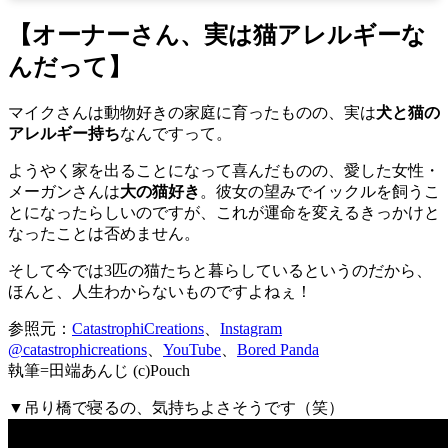
【オーナーさん、実は猫アレルギーな
んだって】
マイクさんは動物好きの家庭に育ったものの、実は
犬と猫の
アレルギー持ち
なんですって。
ようやく家を出ることになって喜んだものの、愛した女性・
メーガンさんは
大の猫好き
。彼女の望みでイックルを飼うこ
とになったらしいのですが、これが運命を変えるきっかけと
なったことは否めません。
そして今では3匹の猫たちと暮らしているというのだから、
ほんと、人生わからないものですよねぇ！
参照元：
CatastrophiCreations
、
Instagram
@catastrophicreations
、
YouTube
、
Bored Panda
執筆=田端あんじ (c)Pouch
▼吊り橋で寝るの、気持ちよさそうです（笑）