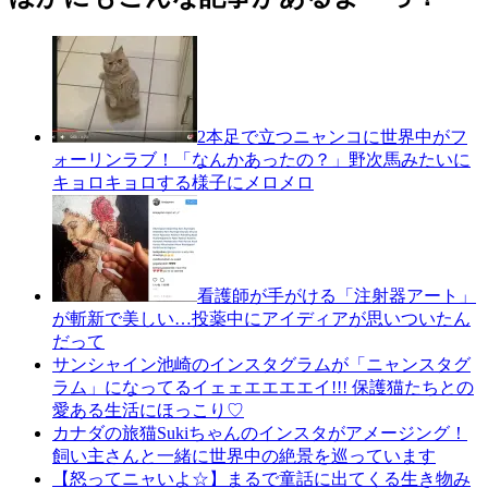
2本足で立つニャンコに世界中がフ
ォーリンラブ！「なんかあったの？」野次馬みたいに
キョロキョロする様子にメロメロ
看護師が手がける「注射器アート」
が斬新で美しい…投薬中にアイディアが思いついたん
だって
サンシャイン池崎のインスタグラムが「ニャンスタグ
ラム」になってるイェェエエエエイ!!! 保護猫たちとの
愛ある生活にほっこり♡
カナダの旅猫Sukiちゃんのインスタがアメージング！
飼い主さんと一緒に世界中の絶景を巡っています
【怒ってニャいよ☆】まるで童話に出てくる生き物み