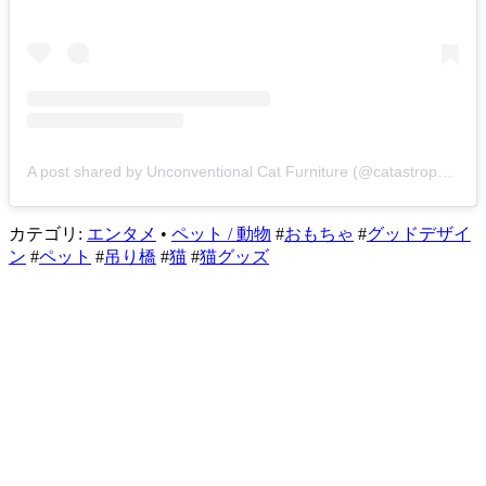
A post shared by Unconventional Cat Furniture (@catastrophicreations)
カテゴリ:
エンタメ
•
ペット / 動物
#
おもちゃ
#
グッドデザイ
ン
#
ペット
#
吊り橋
#
猫
#
猫グッズ