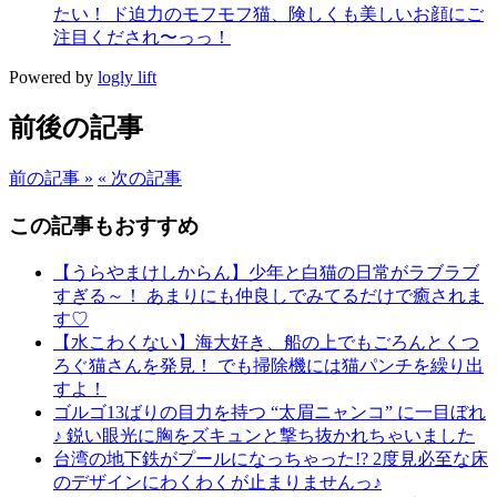
たい！ ド迫力のモフモフ猫、険しくも美しいお顔にご
注目くだされ〜っっ！
Powered by
logly lift
前後の記事
前の記事 »
« 次の記事
この記事もおすすめ
【うらやまけしからん】少年と白猫の日常がラブラブ
すぎる～！ あまりにも仲良しでみてるだけで癒されま
す♡
【水こわくない】海大好き、船の上でもごろんとくつ
ろぐ猫さんを発見！ でも掃除機には猫パンチを繰り出
すよ！
ゴルゴ13ばりの目力を持つ “太眉ニャンコ” に一目ぼれ
♪ 鋭い眼光に胸をズキュンと撃ち抜かれちゃいました
台湾の地下鉄がプールになっちゃった!? 2度見必至な床
のデザインにわくわくが止まりませんっ♪