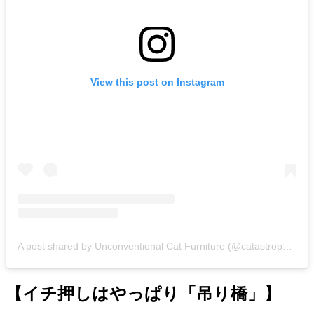
View this post on Instagram
A post shared by Unconventional Cat Furniture (@catastrophicreations)
【イチ押しはやっぱり「吊り橋」】