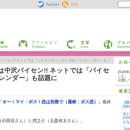
Pouch［ポー
RSS
チ］ on
Twitter
ファッション
恋愛
グルメ
パイセン!! ネットでは「パイセンのツンデレ日めくりカレンダー」も話題に
お知
は中沢パイセン!! ネットでは「パイセ
2026
した。
レンダー」も話題に
公開し
最新
『
オー！マイ・ボス！恋は別冊で（通称：ボス恋）
』最終
【夜
268
点と
のP
白石萌音さん）と潤之介（玉森裕太さん）。
らな
【ゆ