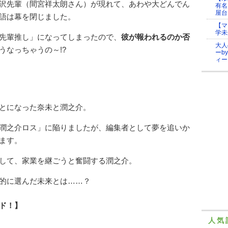
沢先輩（間宮祥太朗さん）が現れて、あわや大どんでん
有名
屋台
語は幕を閉じました。
【マ
学未
先輩推し」になってしまったので、
彼が報われるのか否
大人
うなっちゃうの～!?
ーb
ィー
とになった奈未と潤之介。
潤之介ロス」に陥りましたが、編集者として夢を追いか
ます。
して、家業を継ごうと奮闘する潤之介。
的に選んだ未来とは……？
ド！】
人気