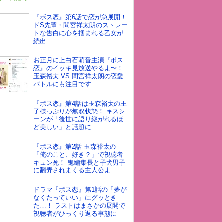
『ボス恋』第6話で恋が急展開！
ドS先輩・間宮祥太朗のストレー
トな告白に心を掴まれる乙女が
続出
お正月に上白石萌音主演『ボス
恋』のイッキ見放送やるよ〜！
玉森裕太 VS 間宮祥太朗の恋愛
バトルにも注目です
『ボス恋』第4話は玉森裕太の王
子様っぷりが無双状態！ キスシ
ーンが「後世に語り継がれるほ
ど美しい」と話題に
『ボス恋』第2話 玉森裕太の
「俺のこと、好き？」で視聴者
キュン死！ 鬼編集長と子犬男子
に翻弄されまくる主人公よ…
ドラマ『ボス恋』第1話の「夢が
なくたっていい」にグッとき
た…！ ラストはまさかの展開で
視聴者がひっくり返る事態に