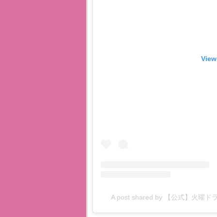
View
A post shared by 【公式】火曜