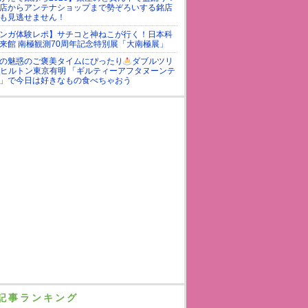
店からアンテナショップまで勢ぞろいする銘店
も見逃せません！
ンガ体験レポ】サチコと神ねこが行く！日本科
来館 南極観測70周年記念特別展「大南極展」
の魅惑のご褒美タイムにぴったり
ダブルツリ
yヒルトン東京有明 「ギルティーアフタヌーンテ
」で今日は好きなもの食べちゃおう
記事ランキング