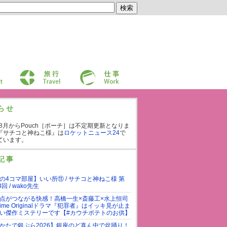
旅行
仕事
らせ
年8月からPouch［ポーチ］は不定期更新となりま
『サチコと神ねこ様』は
ロケットニュース24
で
ています。
記事
の4コマ部屋】いい所⑪ / サチコと神ねこ様 第
3回 / wako先生
点がつながる快感！高橋一生×斎藤工×水上恒司
rime Originalドラマ『犯罪者』はイッキ見が止ま
い傑作ミステリーです【#カウチポテトのお供】
かたで銀ぶら2026】銀座のど真ん中で盆踊り！