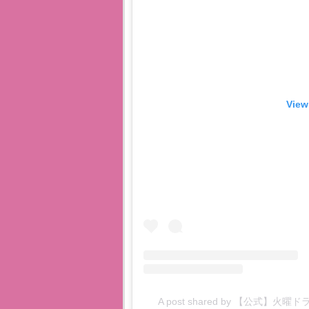
View
A post shared by 【公式】火曜