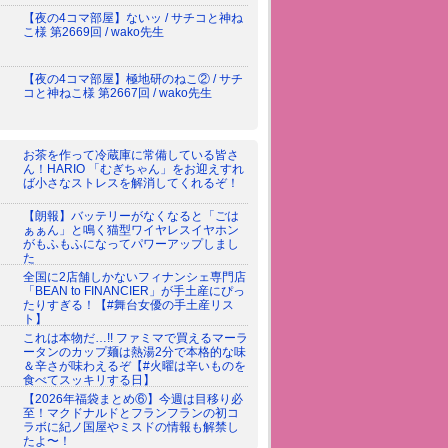
【夜の4コマ部屋】ないッ / サチコと神ね
こ様 第2669回 / wako先生
【夜の4コマ部屋】極地研のねこ② / サチ
コと神ねこ様 第2667回 / wako先生
お茶を作って冷蔵庫に常備している皆さ
ん！HARIO 「むぎちゃん」をお迎えすれ
ば小さなストレスを解消してくれるぞ！
【朗報】バッテリーがなくなると「ごは
ぁぁん」と鳴く猫型ワイヤレスイヤホン
がもふもふになってパワーアップしまし
た
全国に2店舗しかないフィナンシェ専門店
「BEAN to FINANCIER」が手土産にぴっ
たりすぎる！【#舞台女優の手土産リス
ト】
これは本物だ…!! ファミマで買えるマーラ
ータンのカップ麺は熱湯2分で本格的な味
＆辛さが味わえるぞ【#火曜は辛いものを
食べてスッキリする日】
【2026年福袋まとめ⑥】今週は目移り必
至！マクドナルドとフランフランの初コ
ラボに紀ノ国屋やミスドの情報も解禁し
たよ〜！