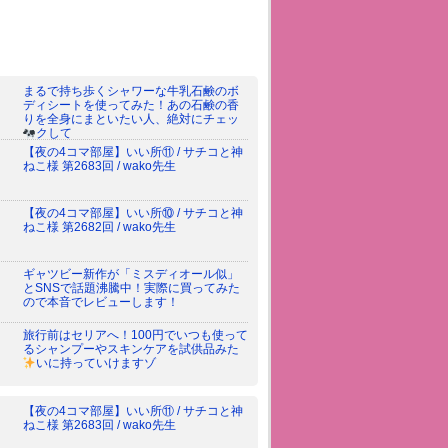
まるで持ち歩くシャワーな牛乳石鹸のボ
ディシートを使ってみた！あの石鹸の香
りを全身にまといたい人、絶対にチェッ
クして
【夜の4コマ部屋】いい所⑪ / サチコと神
ねこ様 第2683回 / wako先生
【夜の4コマ部屋】いい所⑩ / サチコと神
ねこ様 第2682回 / wako先生
ギャツビー新作が「ミスディオール似」
とSNSで話題沸騰中！実際に買ってみた
ので本音でレビューします！
旅行前はセリアへ！100円でいつも使って
るシャンプーやスキンケアを試供品みた
いに持っていけますゾ
【夜の4コマ部屋】いい所⑪ / サチコと神
ねこ様 第2683回 / wako先生