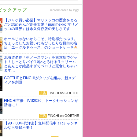
ピックアップ
recommended by
logly
【ジャケ買い必至】マリメッコの歴史をまる
ごと詰め込んだ別冊太陽『marimekko マリメ
ッコの世界』は永久保存版の美しさです
ホールじゃないからこそ、特別感たっぷり。
ちょっとしたお祝いにもぴったりな目白の名
店「エーグルドゥース」のショートケーキ
北海道名物「生ノースマン」を東京駅でゲッ
ト！しっとりパイ生地×とろける生クリーム
とあんこが絶品すぎてペロリと完食しちゃい
ます…
GOETHEとFINCHIがタッグを組み、新メデ
ィアを創設
広告
FINCHI on GOETHE
FINCHI主催「IVS2026」トークセッションが
話題に！
広告
FINCHI on GOETHE
【90・00年代洋楽】無料配信中！Rチャンネ
ルなら登録不要！