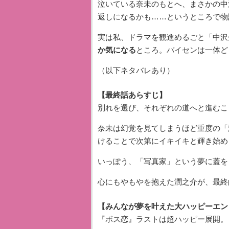
泣いている奈未のもとへ、まさかの中
返しになるかも……というところで物
実は私、ドラマを観進めるごと「中沢
か気になる
ところ。パイセンは一体ど
（以下ネタバレあり）
【最終話あらすじ】
別れを選び、それぞれの道へと進むこ
奈未は幻覚を見てしまうほど重度の「
けることで次第にイキイキと輝き始め
いっぽう、「写真家」という夢に蓋を
心にもやもやを抱えた潤之介が、最終
【みんなが夢を叶えた大ハッピーエン
『ボス恋』ラストは超ハッピー展開。