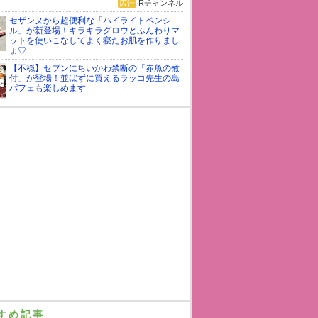
広告
Rチャンネル
セザンヌから超便利な「ハイライトペンシ
ル」が新登場！キラキラグロウとふんわりマ
ットを使いこなしてよく寝たお肌を作りまし
ょ♡
【不穏】セブンにちいかわ禁断の「赤魚の煮
付」が登場！並ばずに買えるラッコ先生の島
パフェも楽しめます
すめ記事