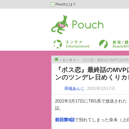
Pouchとは？
Pouch［ポーチ］
エンターテイメント
美容/健康
»
エンタメ
» 『ボス恋』最終話のMVPは中沢
トップ
『ボス恋』最終話のMVP
ンのツンデレ日めくりカ
田端あんじ
2021年3月17日
2021年3月17日にTBS系で放送された
話。
前回第9話
で別れてしまった奈未（上