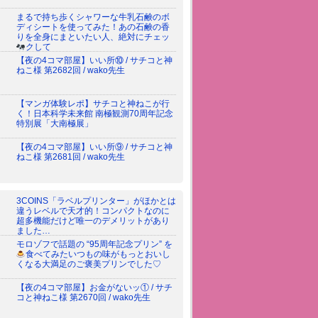
まるで持ち歩くシャワーな牛乳石鹸のボ
ディシートを使ってみた！あの石鹸の香
りを全身にまといたい人、絶対にチェッ
クして
【夜の4コマ部屋】いい所⑩ / サチコと神
ねこ様 第2682回 / wako先生
【マンガ体験レポ】サチコと神ねこが行
く！日本科学未来館 南極観測70周年記念
特別展「大南極展」
【夜の4コマ部屋】いい所⑨ / サチコと神
ねこ様 第2681回 / wako先生
3COINS「ラベルプリンター」がほかとは
違うレベルで天才的！コンパクトなのに
超多機能だけど唯一のデメリットがあり
ました…
モロゾフで話題の “95周年記念プリン” を
食べてみた
いつもの味がもっとおいし
くなる大満足のご褒美プリンでした♡
【夜の4コマ部屋】お金がないッ① / サチ
コと神ねこ様 第2670回 / wako先生